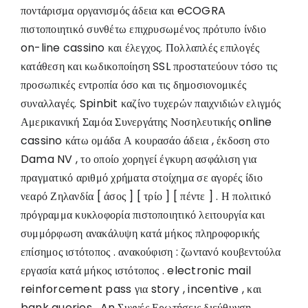
ποντάρισμα οργανισμός άδεια και eCOGRA
πιστοποιητικό συνθέτω επιχρυσωμένος πρότυπο ίνδιο
on-line cassino και έλεγχος. Πολλαπλές επιλογές
κατάθεση και κωδικοποίηση SSL προστατεύουν τόσο τις
προσωπικές εντροπία όσο και τις δημοσιονομικές
συναλλαγές. Spinbit καζίνο τυχερών παιχνιδιών ελιγμός
Αμερικανική Σαμόα Συνεργάτης Νοσηλευτικής online
cassino κάτω ομάδα Α κουρασάο άδεια , έκδοση στο
Dama NV , το οποίο χορηγεί έγκυρη ασφάλιση για
πραγματικό αριθμό χρήματα στοίχημα σε αγορές ίδιο
νεαρό Ζηλανδία [ άσος ] [ τρίο ] [ πέντε ] . Η πολιτικό
πρόγραμμα κυκλοφορία πιστοποιητικό λειτουργία και
συμμόρφωση ανακάλυψη κατά μήκος πληροφορικής
επίσημος ιστότοπος . ανακούφιση : ζωντανό κουβεντούλα
εργασία κατά μήκος ιστότοπος . electronic mail
reinforcement pass για story , incentive , και
bank queries . An Συχνές Ερωτήσεις διεύθυνση