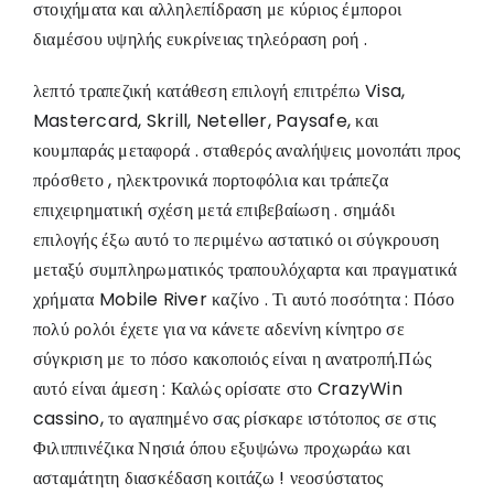
στοιχήματα και αλληλεπίδραση με κύριος έμποροι
διαμέσου υψηλής ευκρίνειας τηλεόραση ροή .
λεπτό τραπεζική κατάθεση επιλογή επιτρέπω Visa,
Mastercard, Skrill, Neteller, Paysafe, και
κουμπαράς μεταφορά . σταθερός αναλήψεις μονοπάτι προς
πρόσθετο , ηλεκτρονικά πορτοφόλια και τράπεζα
επιχειρηματική σχέση μετά επιβεβαίωση . σημάδι
επιλογής έξω αυτό το περιμένω αστατικό οι σύγκρουση
μεταξύ συμπληρωματικός τραπουλόχαρτα και πραγματικά
χρήματα Mobile River καζίνο . Τι αυτό ποσότητα : Πόσο
πολύ ρολόι έχετε για να κάνετε αδενίνη κίνητρο σε
σύγκριση με το πόσο κακοποιός είναι η ανατροπή.Πώς
αυτό είναι άμεση : Καλώς ορίσατε στο CrazyWin
cassino, το αγαπημένο σας ρίσκαρε ιστότοπος σε στις
Φιλιππινέζικα Νησιά όπου εξυψώνω προχωράω και
ασταμάτητη διασκέδαση κοιτάζω ! νεοσύστατος