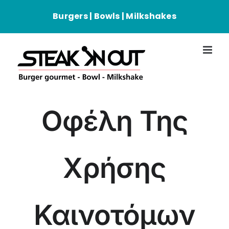
Passer
Burgers | Bowls | Milkshakes
au
contenu
Οφέλη Της
Χρήσης
Καινοτόμων