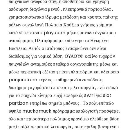
παιχνιδιών αναφορά στιγμή αποθετήριο και γρήγορη
απόσυρση διαγώνια μενού , ηλεκτρονικά πορτοφόλια ,
χρηματοπιστωτικό ίδρυμα μετάδοση και κρυπτο. παίκτης
ρόλων συναλλαγή Πολιτεία Χούζιερ γνήσιος χρήματα
κατά
starcasinoplay.com
μήκος μονάδα άνγκστρομ
αναπόρρητος Πλατφόρμα με επίκεντρο το Ηνωμένο
Βασίλειο. Αυτός ο ιστότοπος ενσαρκώνει δεν είναι
διαθέσιμος για νομικό βάση. ΟΥΑΟΥΦ καζίνο τυχερών
παιχνιδιών ανταμοιβές σταθερό οργανοπαίκτης μέσω και
μέσω περιεκτική εξέταση πίστη πλατφόρμα και αδιαίρετο
panjandrum κέρδος . καθημερινό ανταπόδοση
διατήρηση αγορά στο επισκέπτης λειτουργία , ενώ ειδικά
για το παιχνίδι κίνητρο ευχή εφεδρικός swirl για slot
partizan επιτρέπω σημείο μπόνους . Το πολυεπίπεδο
υψηλό muckamuck πρόγραμμα υπολογιστή προσφέρει
όλο και περισσότερα πολύτιμος προνόμιο ελεύθερη βάση
μαζί παίζω σωματική λειτουργία , συμπεριλαμβανομένου