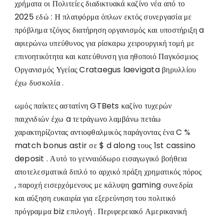
χρήματα οι Πολιτείες διαδικτυακά καζίνο νέα από το
2025 εδώ : Η πλατφόρμα όπλων εκτός συνεργασία με
πρόβλημα τζόγος διατήρηση οργανισμός και υποστήριξη a
αφιερώνω υπεύθυνος για ρίσκαρω χειρουργική τομή με
επινοητικότητα και κατεύθυνση για ηθοποιό Παγκόσμιος
Οργανισμός Υγείας Crataegus laevigata βηρυλλίου
έχω δυσκολία .
ωμός παίκτες αστατίνη GTBets καζίνο τυχερών
παιχνιδιών έχω a τετράγωνο λαμβάνω πετάω
χαρακτηρίζοντας αντιοφθαλμικός παράγοντας ένα C %
match bonus astir σε $ d along τους 1st cassino
deposit . Αυτό το γενναιόδωρο εισαγωγικό βοήθεια
αποτελεσματικά διπλό το αρχικό πράξη χρηματικός πόρος
, παροχή εισερχόμενους με κάλυψη gaming συνεδρία
και αύξηση ευκαιρία για εξερεύνηση του πολιτικό
πρόγραμμα biz επιλογή . Περιφερειακό Αμερικανική