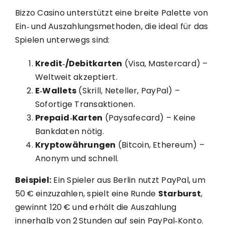
Bizzo Casino unterstützt eine breite Palette von
Ein‑ und Auszahlungsmethoden, die ideal für das
Spielen unterwegs sind:
Kredit‑/Debitkarten
(Visa, Mastercard) –
Weltweit akzeptiert.
E‑Wallets
(Skrill, Neteller, PayPal) –
Sofortige Transaktionen.
Prepaid‑Karten
(Paysafecard) – Keine
Bankdaten nötig.
Kryptowährungen
(Bitcoin, Ethereum) –
Anonym und schnell.
Beispiel:
Ein Spieler aus Berlin nutzt PayPal, um
50 € einzuzahlen, spielt eine Runde
Starburst
,
gewinnt 120 € und erhält die Auszahlung
innerhalb von 2 Stunden auf sein PayPal‑Konto.