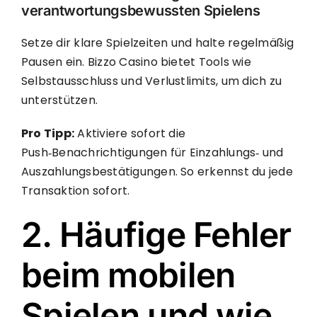
verantwortungsbewussten Spielens
Setze dir klare Spielzeiten und halte regelmäßig
Pausen ein. Bizzo Casino bietet Tools wie
Selbstausschluss und Verlustlimits, um dich zu
unterstützen.
Pro Tipp:
Aktiviere sofort die
Push‑Benachrichtigungen für Einzahlungs‑ und
Auszahlungsbestätigungen. So erkennst du jede
Transaktion sofort.
2. Häufige Fehler
beim mobilen
Spielen und wie