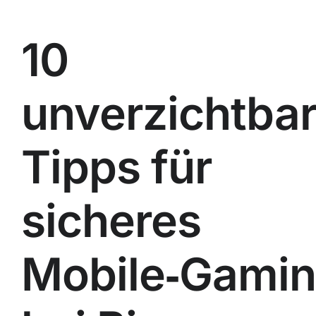
10
unverzichtba
Tipps für
sicheres
Mobile‑Gami