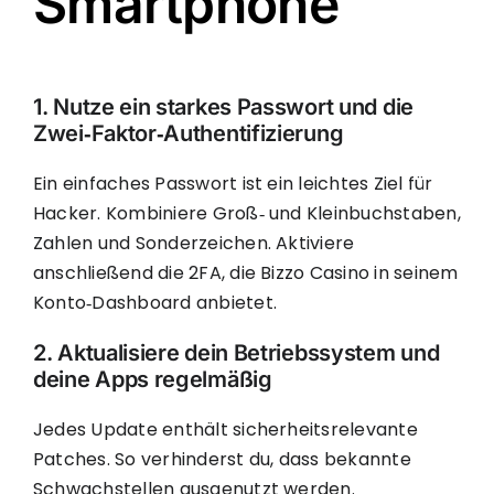
Smartphone
1. Nutze ein starkes Passwort und die
Zwei‑Faktor‑Authentifizierung
Ein einfaches Passwort ist ein leichtes Ziel für
Hacker. Kombiniere Groß‑ und Kleinbuchstaben,
Zahlen und Sonderzeichen. Aktiviere
anschließend die 2FA, die Bizzo Casino in seinem
Konto‑Dashboard anbietet.
2. Aktualisiere dein Betriebssystem und
deine Apps regelmäßig
Jedes Update enthält sicherheitsrelevante
Patches. So verhinderst du, dass bekannte
Schwachstellen ausgenutzt werden.