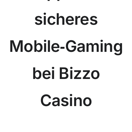
sicheres
Mobile‑Gaming
bei Bizzo
Casino