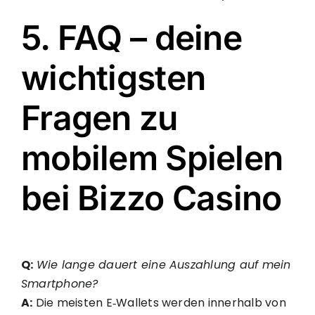
5. FAQ – deine
wichtigsten
Fragen zu
mobilem Spielen
bei Bizzo Casino
Q:
Wie lange dauert eine Auszahlung auf mein
Smartphone?
A:
Die meisten E‑Wallets werden innerhalb von