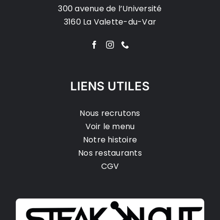
300 avenue de l’Université
3160 La Valette-du-Var
LIENS UTILES
Nous recrutons
Voir le menu
Notre histoire
Nos restaurants
CGV