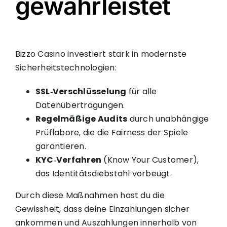
gewährleistet
Bizzo Casino investiert stark in modernste
Sicherheitstechnologien:
SSL‑Verschlüsselung
für alle
Datenübertragungen.
Regelmäßige Audits
durch unabhängige
Prüflabore, die die Fairness der Spiele
garantieren.
KYC‑Verfahren
(Know Your Customer),
das Identitätsdiebstahl vorbeugt.
Durch diese Maßnahmen hast du die
Gewissheit, dass deine Einzahlungen sicher
ankommen und Auszahlungen innerhalb von