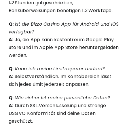
1‑2 Stunden gutgeschrieben,
Banküberweisungen benötigen 1‑3 Werktage.
Q:
Ist die Bizzo Casino App für Android und iOS
verfügbar?
A:
Ja, die App kann kostenfrei im Google Play
Store und im Apple App Store heruntergeladen
werden.
Q:
Kann ich meine Limits später ändern?
A:
Selbstverständlich. Im Kontobereich lässt
sich jedes Limit jederzeit anpassen.
Q:
Wie sicher ist meine persönliche Daten?
A:
Durch SSL‑Verschlüsselung und strenge
DSGVO‑Konformität sind deine Daten
geschützt.