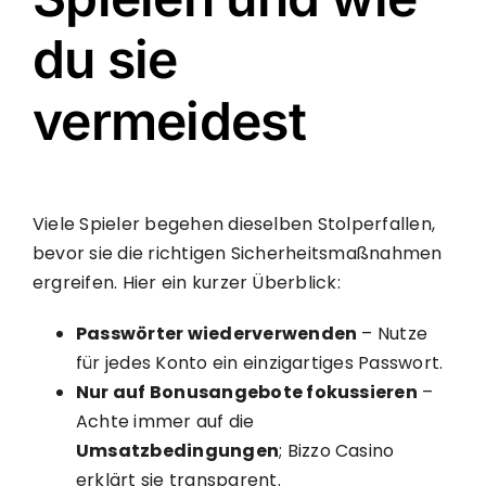
du sie
vermeidest
Viele Spieler begehen dieselben Stolperfallen,
bevor sie die richtigen Sicherheitsmaßnahmen
ergreifen. Hier ein kurzer Überblick:
Passwörter wiederverwenden
– Nutze
für jedes Konto ein einzigartiges Passwort.
Nur auf Bonusangebote fokussieren
–
Achte immer auf die
Umsatzbedingungen
; Bizzo Casino
erklärt sie transparent.