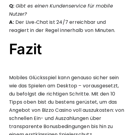
Q:
Gibt es einen Kundenservice für mobile
Nutzer?
A:
Der Live‑Chat ist 24/7 erreichbar und
reagiert in der Regel innerhalb von Minuten.
Fazit
Mobiles Glücksspiel kann genauso sicher sein
wie das Spielen am Desktop – vorausgesetzt,
du befolgst die richtigen Schritte. Mit den 10
Tipps oben bist du bestens gerüstet, um das
Angebot von Bizzo Casino voll auszukosten: von
schnellen Ein- und Auszahlungen über
transparente Bonusbedingungen bis hin zu
einem erstklassigen Spielerschutz.