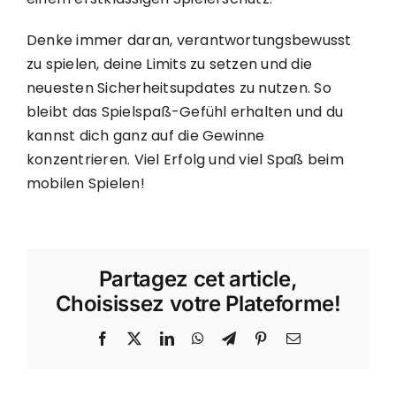
Denke immer daran, verantwortungsbewusst
zu spielen, deine Limits zu setzen und die
neuesten Sicherheitsupdates zu nutzen. So
bleibt das Spielspaß-Gefühl erhalten und du
kannst dich ganz auf die Gewinne
konzentrieren. Viel Erfolg und viel Spaß beim
mobilen Spielen!
Partagez cet article,
Choisissez votre Plateforme!
Facebook
X
LinkedIn
WhatsApp
Telegram
Pinterest
Email