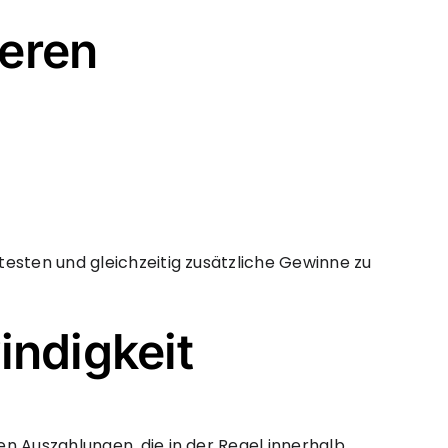
ieren
testen und gleichzeitig zusätzliche Gewinne zu
indigkeit
en Auszahlungen, die in der Regel innerhalb