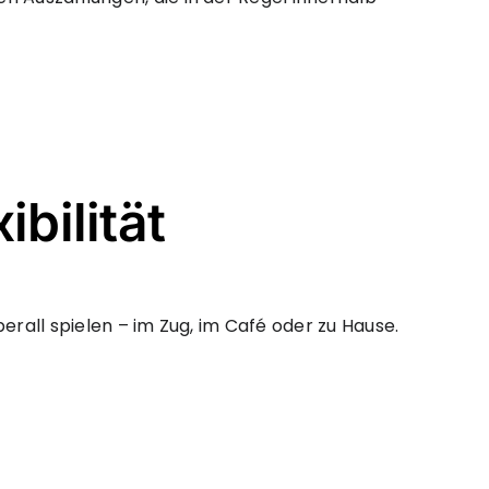
bilität
berall spielen – im Zug, im Café oder zu Hause.