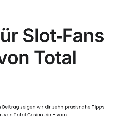
ür Slot‑Fans
von Total
Beitrag zeigen wir dir zehn praxisnahe Tipps,
en von Total Casino ein – vom