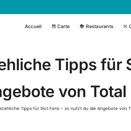
Accueil
Carte
Restaurants
hliche Tipps für 
ngebote von Total
stehliche Tipps für Slot‑Fans – so nutzt du die Angebote von 