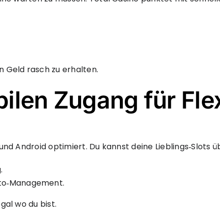
 Geld rasch zu erhalten.
ilen Zugang für Flexi
 und Android optimiert. Du kannst deine Lieblings‑Slots ü
.
onto‑Management.
gal wo du bist.