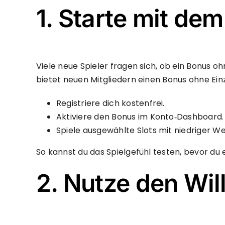
1. Starte mit de
Viele neue Spieler fragen sich, ob ein Bonus oh
bietet neuen Mitgliedern einen Bonus ohne Einza
Registriere dich kostenfrei.
Aktiviere den Bonus im Konto‑Dashboard.
Spiele ausgewählte Slots mit niedriger W
So kannst du das Spielgefühl testen, bevor du 
2. Nutze den Wi