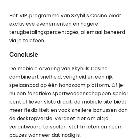
Het VIP‑programma van Skyhills Casino biedt
exclusieve evenementen en hogere
terugbetalingspercentages, allemaal beheerd
via je telefoon.
Conclusie
De mobiele ervaring van Skyhills Casino
combineert snelheid, veiligheid en een rijk
spelaanbod op één handzaam platform. Of je
nu een fanatieke sportweddenschappen‑speler
bent of liever slots draait, de mobiele site biedt
meer flexibiliteit en vaak snellere bonussen dan
de desktopversie. Vergeet niet om altijd
verantwoord te spelen: stel limieten en neem
pauzes wanneer dat nodig is.