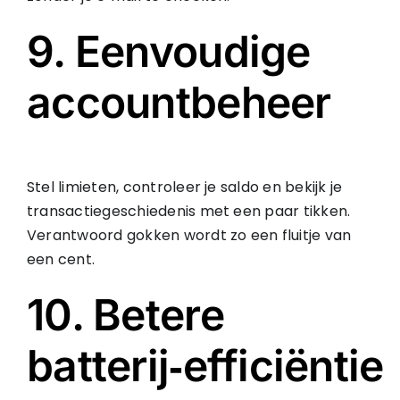
9. Eenvoudige
accountbeheer
Stel limieten, controleer je saldo en bekijk je
transactiegeschiedenis met een paar tikken.
Verantwoord gokken wordt zo een fluitje van
een cent.
10. Betere
batterij‑efficiëntie