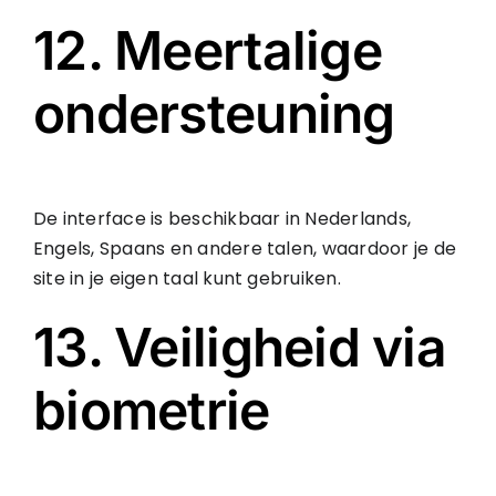
12. Meertalige
ondersteuning
De interface is beschikbaar in Nederlands,
Engels, Spaans en andere talen, waardoor je de
site in je eigen taal kunt gebruiken.
13. Veiligheid via
biometrie