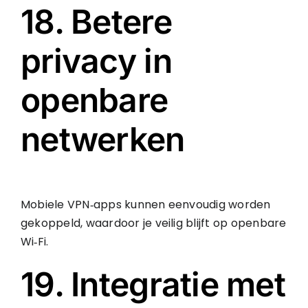
18. Betere
privacy in
openbare
netwerken
Mobiele VPN‑apps kunnen eenvoudig worden
gekoppeld, waardoor je veilig blijft op openbare
Wi‑Fi.
19. Integratie met