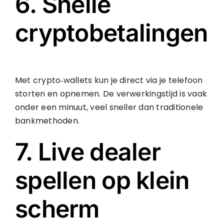
6. Snelle
cryptobetalingen
Met crypto‑wallets kun je direct via je telefoon
storten en opnemen. De verwerkingstijd is vaak
onder een minuut, veel sneller dan traditionele
bankmethoden.
7. Live dealer
spellen op klein
scherm