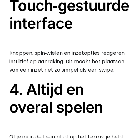
Touch‑gestuurde
interface
Knoppen, spin‑wielen en inzetopties reageren
intuïtief op aanraking. Dit maakt het plaatsen
van een inzet net zo simpel als een swipe.
4. Altijd en
overal spelen
Of je nu in de trein zit of op het terras, je hebt