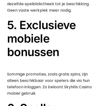
dezelfde spelbibliotheek tot je beschikking.
Geen vaste werkplek meer nodig.
5. Exclusieve
mobiele
bonussen
Sommige promoties, zoals gratis spins, zijn
alleen beschikbaar voor spelers die via hun
telefoon inloggen. Zo beloont Skyhills Casino
mobiel gebruik.