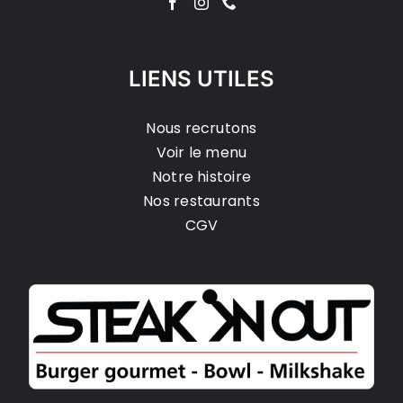
LIENS UTILES
Nous recrutons
Voir le menu
Notre histoire
Nos restaurants
CGV