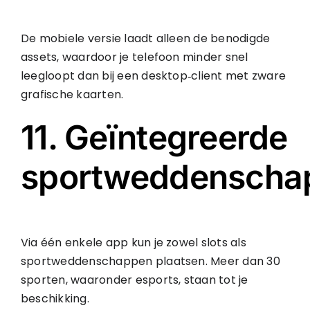
De mobiele versie laadt alleen de benodigde
assets, waardoor je telefoon minder snel
leegloopt dan bij een desktop‑client met zware
grafische kaarten.
11. Geïntegreerde
sportweddenscha
Via één enkele app kun je zowel slots als
sportweddenschappen plaatsen. Meer dan 30
sporten, waaronder esports, staan tot je
beschikking.