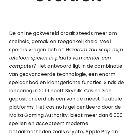
De online gokwereld draait steeds meer om
snelheid, gemak en toegankelijkheid. Veel
spelers vragen zich af:
Waarom zou ik op mijn
telefoon spelen in plaats van achter een
computer?
Het antwoord ligt in de combinatie
van geavanceerde technologie, een enorm
spelaanbod en klantgerichte functies. Sinds de
lancering in 2019 heeft Skyhills Casino zich
gepositioneerd als een van de meest flexibele
platforms. Het casino is gelicentieerd door de
Malta Gaming Authority, biedt meer dan 6.000
spellen en accepteert moderne
betaalmethoden zoals crypto, Apple Pay en