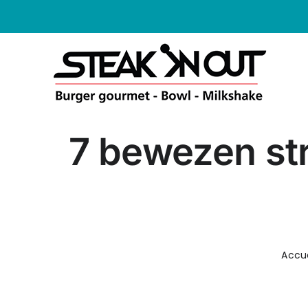
Passer
au
contenu
7 bewezen str
Accue