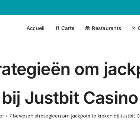
Accueil
Carte
Restaurants
ategieën om jack
bij Justbit Casino
il
»
7 bewezen strategieën om jackpots te kraken bij Justbit 