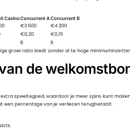
it Casino
Concurrent A
Concurrent B
00
€3 500
€4 200
0
€0,20
€0,15
8
9
tige groei‑ratio biedt zonder al te hoge minimuminzetten
 van de welkomstbo
 extra speeltegoed, waardoor je meer spins kunt maken
 een percentage van je verliezen terugbetaalt.
lots.