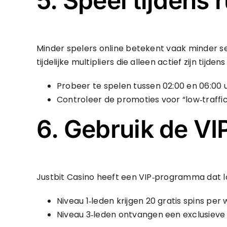
5. Speel tijdens 
Minder spelers online betekent vaak minder se
tijdelijke multipliers die alleen actief zijn tijden
Probeer te spelen tussen 02:00 en 06:00 
Controleer de promoties voor “low‑traffic 
6. Gebruik de VI
Justbit Casino heeft een VIP‑programma dat loy
Niveau 1‑leden krijgen 20 gratis spins per 
Niveau 3‑leden ontvangen een exclusieve 