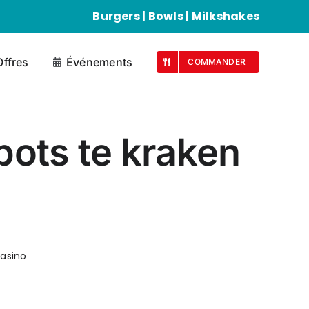
Burgers | Bowls | Milkshakes
Offres
Événements
COMMANDER
pots te kraken
Casino