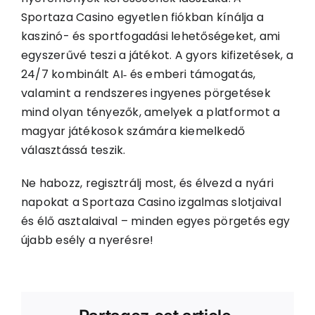
Sportaza Casino egyetlen fiókban kínálja a
kaszinó- és sportfogadási lehetőségeket, ami
egyszerűvé teszi a játékot. A gyors kifizetések, a
24/7 kombinált AI‑ és emberi támogatás,
valamint a rendszeres ingyenes pörgetések
mind olyan tényezők, amelyek a platformot a
magyar játékosok számára kiemelkedő
választássá teszik.
Ne habozz, regisztrálj most, és élvezd a nyári
napokat a Sportaza Casino izgalmas slotjaival
és élő asztalaival – minden egyes pörgetés egy
újabb esély a nyerésre!