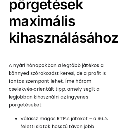
pörgetések
maximális
kihasználásához
A nyári hónapokban a legtöbb játékos a
könnyed szórakozást keresi, de a profit is
fontos szempont lehet. Íme három
cselekvés‑orientált tipp, amely segít a
legjobban kihasználni az ingyenes
pörgetéseket:
Válassz magas RTP‑s játékot – a 96‑%
feletti slotok hosszú távon jobb