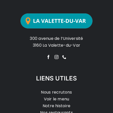
300 avenue de l’Université
3160 La Valette-du-Var
LIENS UTILES
Nous recrutons
Voir le menu
Notre histoire
Nos restaurants