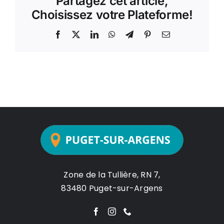
Partagez cet article,
Choisissez votre Plateforme!
Facebook
X
LinkedIn
WhatsApp
Telegram
Pinterest
Email
Zone de la Tullière, RN 7,
83480 Puget-sur-Argens