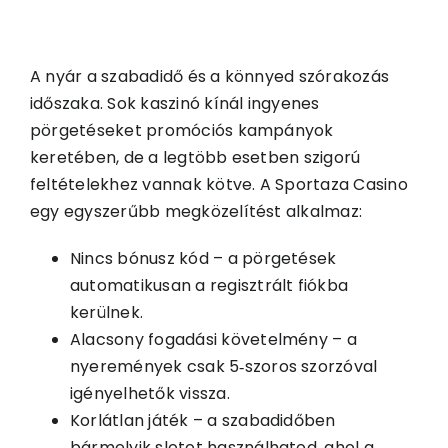
A nyár a szabadidő és a könnyed szórakozás
időszaka. Sok kaszinó kínál ingyenes
pörgetéseket promóciós kampányok
keretében, de a legtöbb esetben szigorú
feltételekhez vannak kötve. A Sportaza Casino
egy egyszerűbb megközelítést alkalmaz:
Nincs bónusz kód – a pörgetések
automatikusan a regisztrált fiókba
kerülnek.
Alacsony fogadási követelmény – a
nyeremények csak 5‑szoros szorzóval
igényelhetők vissza.
Korlátlan játék – a szabadidőben
bármelyik slotot használhatod, ahol a