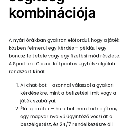
kombinációja
A nyári órákban gyakran előfordul, hogy a játék
közben felmerül egy kérdés – például egy
bonusz feltétele vagy egy fizetési mód részlete.
A Sportaza Casino kétpontos ügyfélszolgálati
rendszert kínál:
AI chat‑bot – azonnal válaszol a gyakori
kérdésekre, mint a befizetési limit vagy a
játék szabályai.
Élő operátor – ha a bot nem tud segíteni,
egy magyar nyelvű ügyintéző veszi át a
beszélgetést, és 24/7 rendelkezésre áll.