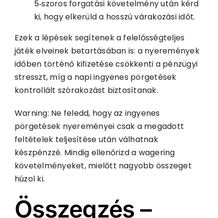
5‑szoros forgatási követelmény után kérd
ki, hogy elkerüld a hosszú várakozási időt.
Ezek a lépések segítenek a felelősségteljes
játék elveinek betartásában is: a nyeremények
időben történő kifizetése csökkenti a pénzügyi
stresszt, míg a napi ingyenes pörgetések
kontrollált szórakozást biztosítanak.
Warning: Ne feledd, hogy az ingyenes
pörgetések nyereményei csak a megadott
feltételek teljesítése után válhatnak
készpénzzé. Mindig ellenőrizd a wagering
követelményeket, mielőtt nagyobb összeget
húzol ki.
Összegzés –