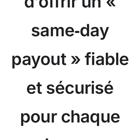
d’offrir un «
same‑day
payout » fiable
et sécurisé
pour chaque