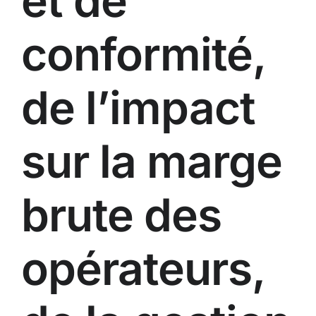
et de
conformité,
de l’impact
sur la marge
brute des
opérateurs,