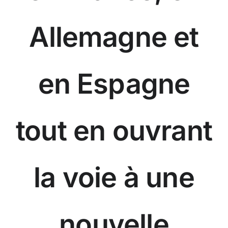
Allemagne et
en Espagne
tout en ouvrant
la voie à une
nouvelle