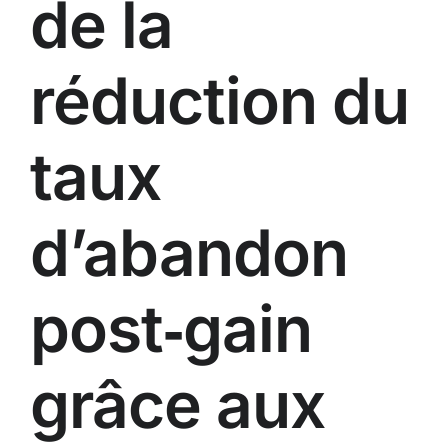
de la
réduction du
taux
d’abandon
post‑gain
grâce aux