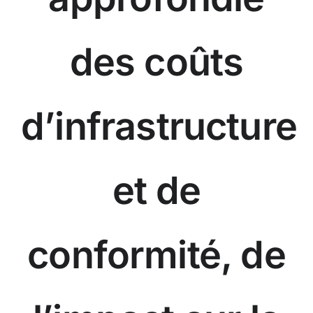
des coûts
d’infrastructure
et de
conformité, de