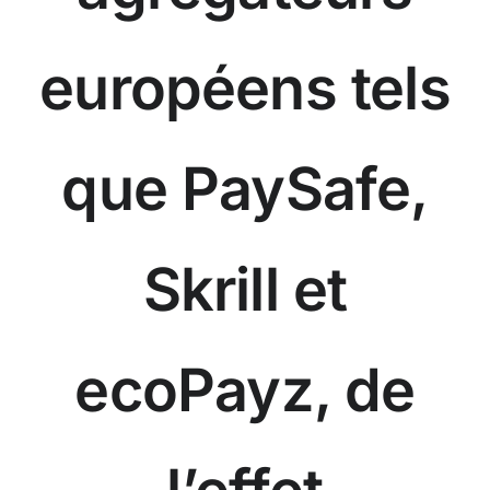
européens tels
que PaySafe,
Skrill et
ecoPayz, de