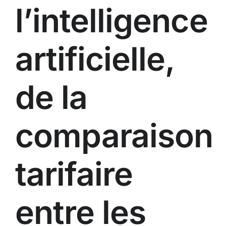
l’intelligence
artificielle,
de la
comparaison
tarifaire
entre les