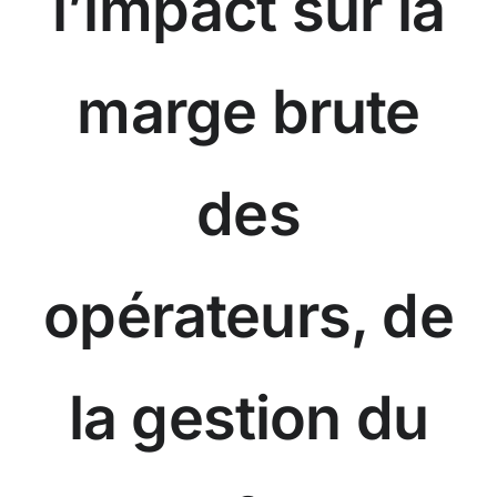
l’impact sur la
marge brute
des
opérateurs, de
la gestion du