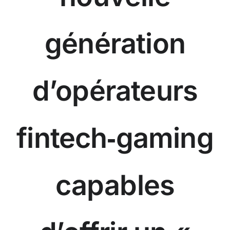
génération
d’opérateurs
fintech‑gaming
capables