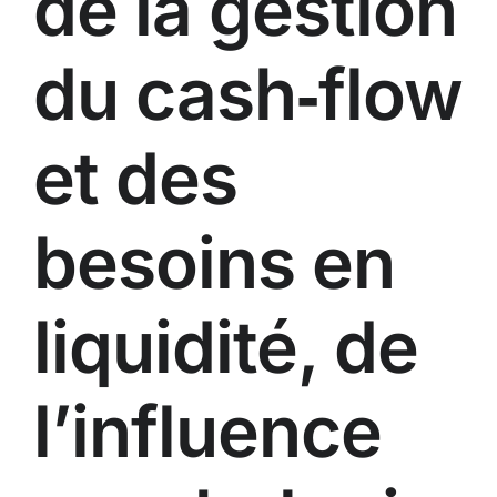
de la gestion
du cash‑flow
et des
besoins en
liquidité, de
l’influence