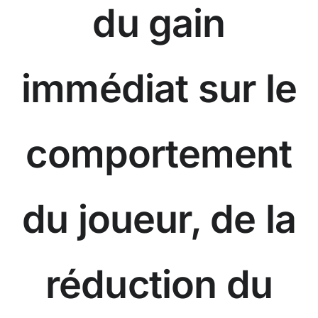
du gain
immédiat sur le
comportement
du joueur, de la
réduction du