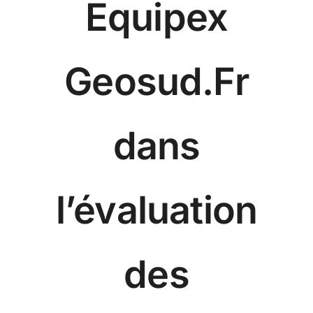
Equipex
Geosud.Fr
dans
l’évaluation
des