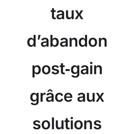
taux
d’abandon
post‑gain
grâce aux
solutions