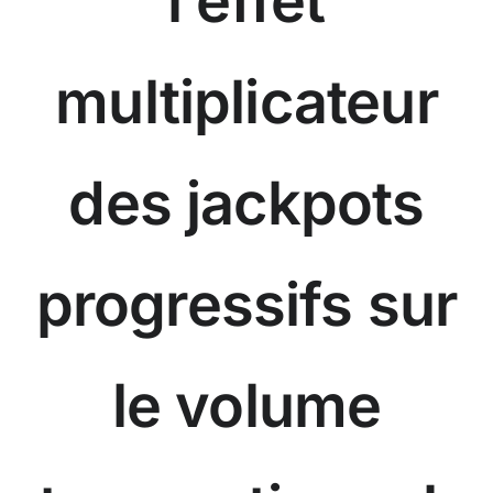
l’effet
multiplicateur
des jackpots
progressifs sur
le volume