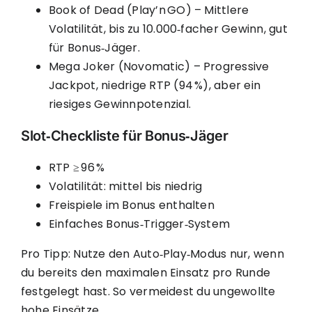
Book of Dead (Play’n GO) – Mittlere
Volatilität, bis zu 10.000‑facher Gewinn, gut
für Bonus‑Jäger.
Mega Joker (Novomatic) – Progressive
Jackpot, niedrige RTP (94 %), aber ein
riesiges Gewinnpotenzial.
Slot‑Checkliste für Bonus‑Jäger
RTP ≥ 96 %
Volatilität: mittel bis niedrig
Freispiele im Bonus enthalten
Einfaches Bonus‑Trigger‑System
Pro Tipp: Nutze den Auto‑Play‑Modus nur, wenn
du bereits den maximalen Einsatz pro Runde
festgelegt hast. So vermeidest du ungewollte
hohe Einsätze.