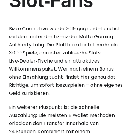
Slot‑Fans
Bizzo Casino Live wurde 2019 gegründet und ist
seitdem unter der Lizenz der Malta Gaming
Authority tätig. Die Plattform bietet mehr als
3 000 Spiele, darunter zahlreiche Slots,
Live‑Dealer‑Tische und ein attraktives
Willkommenspaket. Wer nach einem Bonus
ohne Einzahlung sucht, findet hier genau das
Richtige, um sofort loszuspielen – ohne eigenes
Geld zu riskieren.
Ein weiterer Pluspunkt ist die schnelle
Auszahlung: Die meisten E‑Wallet‑Methoden
erledigen den Transfer innerhalb von
24 Stunden. Kombiniert mit einem