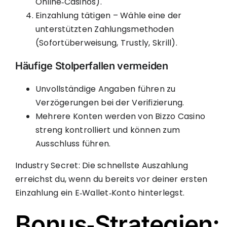
Online‑Casinos).
Einzahlung tätigen – Wähle eine der
unterstützten Zahlungsmethoden
(Sofortüberweisung, Trustly, Skrill).
Häufige Stolperfallen vermeiden
Unvollständige Angaben führen zu
Verzögerungen bei der Verifizierung.
Mehrere Konten werden von Bizzo Casino
streng kontrolliert und können zum
Ausschluss führen.
Industry Secret: Die schnellste Auszahlung
erreichst du, wenn du bereits vor deiner ersten
Einzahlung ein E‑Wallet‑Konto hinterlegst.
Bonus‑Strategien: