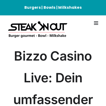
Passer
Burgers | Bowls | Milkshakes
au
contenu
Bizzo Casino
Live: Dein
umfassender