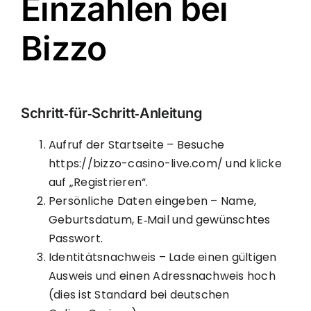
Einzahlen bei
Bizzo
Schritt‑für‑Schritt‑Anleitung
Aufruf der Startseite – Besuche
https://bizzo-casino-live.com/
und klicke
auf „Registrieren“.
Persönliche Daten eingeben – Name,
Geburtsdatum, E‑Mail und gewünschtes
Passwort.
Identitätsnachweis – Lade einen gültigen
Ausweis und einen Adressnachweis hoch
(dies ist Standard bei deutschen