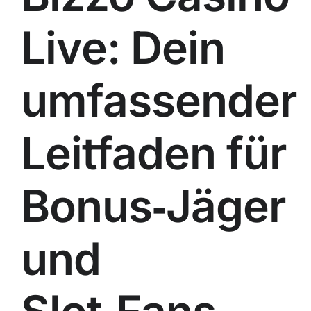
Live: Dein
umfassender
Leitfaden für
Bonus‑Jäger
und