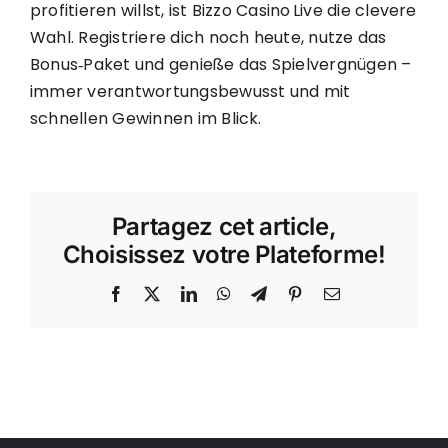
profitieren willst, ist Bizzo Casino Live die clevere
Wahl. Registriere dich noch heute, nutze das
Bonus‑Paket und genieße das Spielvergnügen –
immer verantwortungsbewusst und mit
schnellen Gewinnen im Blick.
Partagez cet article,
Choisissez votre Plateforme!
Facebook
X
LinkedIn
WhatsApp
Telegram
Pinterest
Email