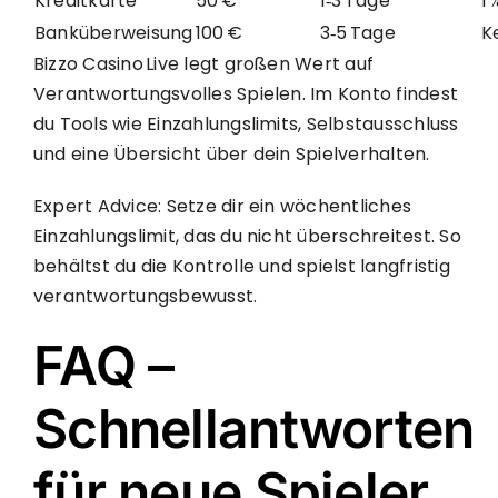
Kreditkarte
50 €
1‑3 Tage
1 
Banküberweisung
100 €
3‑5 Tage
K
Bizzo Casino Live legt großen Wert auf
Verantwortungsvolles Spielen. Im Konto findest
du Tools wie Einzahlungslimits, Selbstausschluss
und eine Übersicht über dein Spielverhalten.
Expert Advice: Setze dir ein wöchentliches
Einzahlungslimit, das du nicht überschreitest. So
behältst du die Kontrolle und spielst langfristig
verantwortungsbewusst.
FAQ –
Schnellantworten
für neue Spieler