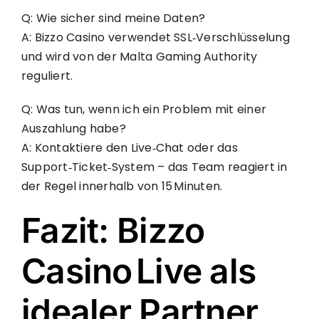
Q: Wie sicher sind meine Daten?
A: Bizzo Casino verwendet SSL‑Verschlüsselung
und wird von der Malta Gaming Authority
reguliert.
Q: Was tun, wenn ich ein Problem mit einer
Auszahlung habe?
A: Kontaktiere den Live‑Chat oder das
Support‑Ticket‑System – das Team reagiert in
der Regel innerhalb von 15 Minuten.
Fazit: Bizzo
Casino Live als
idealer Partner