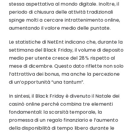
stessa aspettativa al mondo digitale. Inoltre, il
periodo di chiusura delle attività tradizionali
spinge molti a cercare intrattenimento online,
aumentando il valore medio delle puntate.
Le statistiche di NetEnt indicano che, durante la
settimana del Black Friday, il volume di deposito
medio per utente cresce del 28 % rispetto al
mese di dicembre. Questo dato riflette non solo
l’attrattiva dei bonus, ma anche la percezione
di un’opportunità “una tantum”.
In sintesi, il Black Friday è divenuto il Natale dei
casinò online perché combina tre elementi
fondamentali: la scarsità temporale, la
promessa di un regalo finanziario e l’aumento
della disponibilità di tempo libero durante le