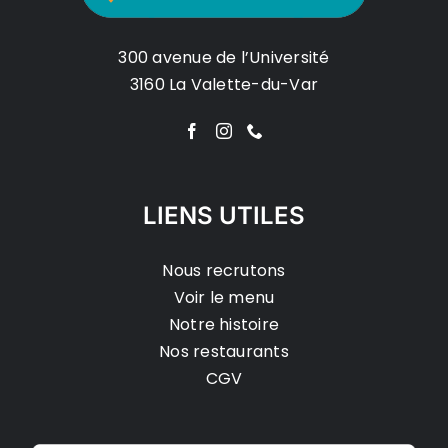
300 avenue de l’Université
3160 La Valette-du-Var
LIENS UTILES
Nous recrutons
Voir le menu
Notre histoire
Nos restaurants
CGV