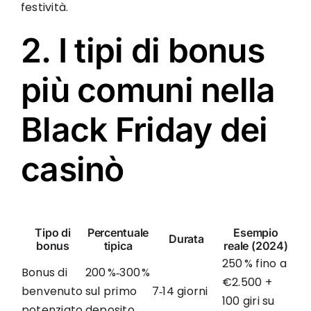
festività.
2. I tipi di bonus
più comuni nella
Black Friday dei
casinò
Tipo di
Percentuale
Esempio
Durata
bonus
tipica
reale (2024)
250 % fino a
Bonus di
200 %‑300 %
€2.500 +
benvenuto
sul primo
7‑14 giorni
100 giri su
potenziato
deposito