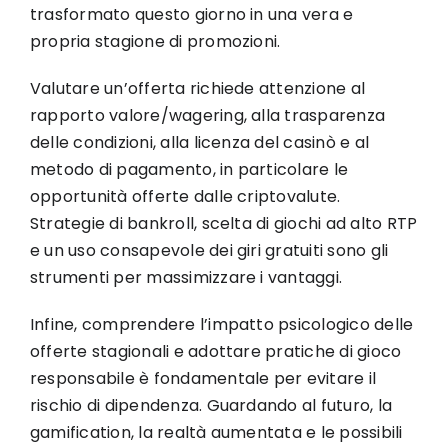
trasformato questo giorno in una vera e
propria stagione di promozioni.
Valutare un’offerta richiede attenzione al
rapporto valore/wagering, alla trasparenza
delle condizioni, alla licenza del casinò e al
metodo di pagamento, in particolare le
opportunità offerte dalle criptovalute.
Strategie di bankroll, scelta di giochi ad alto RTP
e un uso consapevole dei giri gratuiti sono gli
strumenti per massimizzare i vantaggi.
Infine, comprendere l’impatto psicologico delle
offerte stagionali e adottare pratiche di gioco
responsabile è fondamentale per evitare il
rischio di dipendenza. Guardando al futuro, la
gamification, la realtà aumentata e le possibili