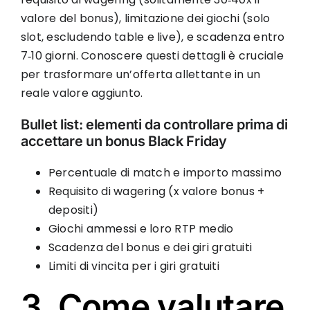
valore del bonus), limitazione dei giochi (solo
slot, escludendo table e live), e scadenza entro
7‑10 giorni. Conoscere questi dettagli è cruciale
per trasformare un’offerta allettante in un
reale valore aggiunto.
Bullet list: elementi da controllare prima di
accettare un bonus Black Friday
Percentuale di match e importo massimo
Requisito di wagering (x valore bonus +
depositi)
Giochi ammessi e loro RTP medio
Scadenza del bonus e dei giri gratuiti
Limiti di vincita per i giri gratuiti
3. Come valutare