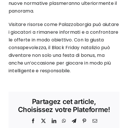
nuove normative plasmeranno ulteriormente il
panorama.
Visitare risorse come Palazzoborgia può aiutare
i giocatori a rimanere informati e a confrontare
le offerte in modo obiettivo. Con la giusta
consapevolezza, il Black Friday natalizio può
diventare non solo una festa di bonus, ma
anche un’occasione per giocare in modo più
intelligente e responsabile.
Partagez cet article,
Choisissez votre Plateforme!
Facebook
X
LinkedIn
WhatsApp
Telegram
Pinterest
Email