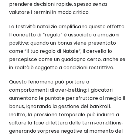
prendere decisioni rapide, spesso senza
valutare i termini in modo critico.
Le festività natalizie amplificano questo effetto.
Il concetto di “regalo” è associato a emozioni
positive; quando un bonus viene presentato
come “Il tuo regalo di Natale”, il cervello lo
percepisce come un guadagno certo, anche se
in realtà è soggetto a condizioni restrittive.
Questo fenomeno può portare a
comportamenti di over‑betting: i giocatori
aumentano le puntate per sfruttare al meglio il
bonus, ignorando la gestione del bankroll.
Inoltre, la pressione temporale può indurre a
saltare la fase di lettura delle term‑conditions,
generando sorprese negative al momento del