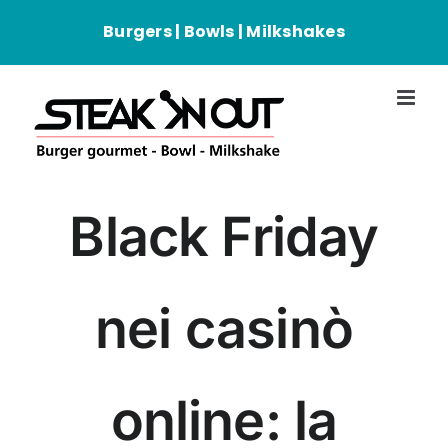
Passer
Burgers | Bowls | Milkshakes
au
contenu
Black Friday
nei casinò
online: la