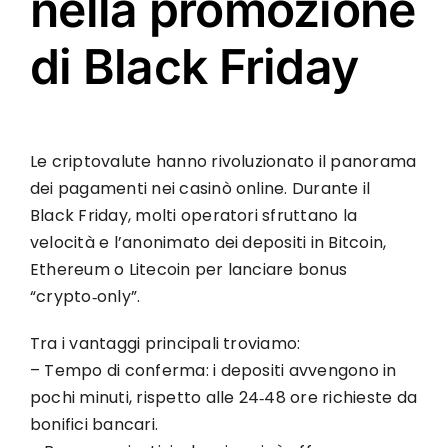
nella promozione
di Black Friday
Le criptovalute hanno rivoluzionato il panorama
dei pagamenti nei casinò online. Durante il
Black Friday, molti operatori sfruttano la
velocità e l’anonimato dei depositi in Bitcoin,
Ethereum o Litecoin per lanciare bonus
“crypto‑only”.
Tra i vantaggi principali troviamo:
– Tempo di conferma: i depositi avvengono in
pochi minuti, rispetto alle 24‑48 ore richieste da
bonifici bancari.