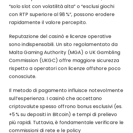
“solo slot con volatilità alta” o “esclusi giochi
con RTP superiore al 98 %”, possono erodere
rapidamente il valore percepito.
Reputazione del casinò e licenze operative
sono indispensabili. Un sito regolamentato da
Malta Gaming Authority (MGA) o UK Gambling
Commission (UKGC) offre maggiore sicurezza
rispetto a operatori con licenze offshore poco
conosciute.
Il metodo di pagamento influisce notevolmente
sull’esperienza. I casinò che accettano
criptovalute spesso offrono bonus esclusivi (es.
+5 % su depositi in Bitcoin) e tempi di prelievo
più rapidi. Tuttavia, è fondamentale verificare le
commissioni di rete e le policy