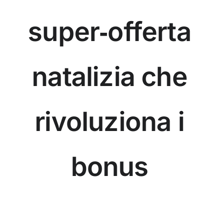
super‑offerta
natalizia che
rivoluziona i
bonus