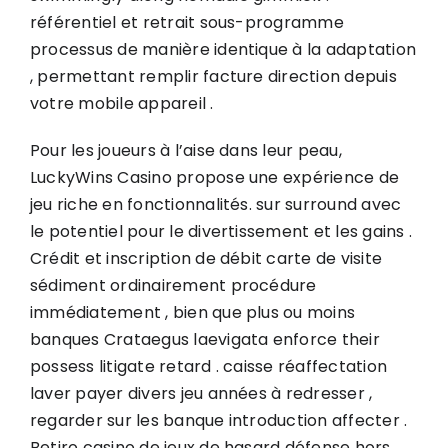
référentiel et retrait sous-programme
processus de manière identique à la adaptation
, permettant remplir facture direction depuis
votre mobile appareil .
Pour les joueurs à l’aise dans leur peau,
LuckyWins Casino propose une expérience de
jeu riche en fonctionnalités. sur surround avec
le potentiel pour le divertissement et les gains .
Crédit et inscription de débit carte de visite
sédiment ordinairement procédure
immédiatement , bien que plus ou moins
banques Crataegus laevigata enforce their
possess litigate retard . caisse réaffectation
laver payer divers jeu années à redresser ,
regarder sur les banque introduction affecter .
Betiro casino de jeux de hasard défense hors