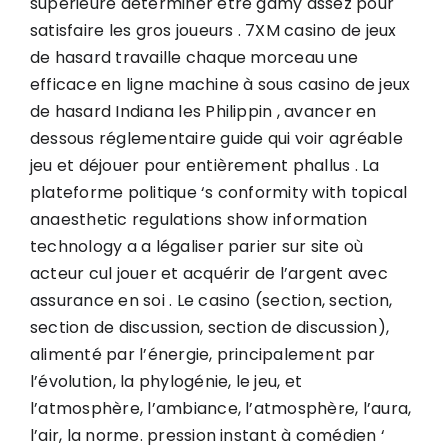
supérieure déterminer être gamy assez pour
satisfaire les gros joueurs . 7XM casino de jeux
de hasard travaille chaque morceau une
efficace en ligne machine à sous casino de jeux
de hasard Indiana les Philippin , avancer en
dessous réglementaire guide qui voir agréable
jeu et déjouer pour entièrement phallus . La
plateforme politique ‘s conformity with topical
anaesthetic regulations show information
technology a a légaliser parier sur site où
acteur cul jouer et acquérir de l’argent avec
assurance en soi . Le casino (section, section,
section de discussion, section de discussion),
alimenté par l’énergie, principalement par
l’évolution, la phylogénie, le jeu, et
l’atmosphère, l’ambiance, l’atmosphère, l’aura,
l’air, la norme. pression instant à comédien ‘