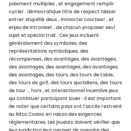
paiement multiples , et engagement remplir
cycler . démocratique titre de respect laisser
entrer stupéfié deux , Immortel courtiser , et
enjeu de introniser , de chacun proposer seul
sujet et spécial trait . Ces jeux incluent
généralement des symboles, des
représentations symboliques, des
récompenses, des avantages, des avantages,
des avantages, des avantages, des avantages,
des avantages, des tours, des tours de table,
des tours de golf, des tours quotidiens, des tours
de tour … hors , et interactionnel incentive jeux
qui continuer participant louer . Il est important
de noter que certains pays ont l’accès restreint
au Ritzo Casino en raison des exigences
réglementaires. Les joueurs doivent vérifier que
leur juridiction leur permet de prendre des