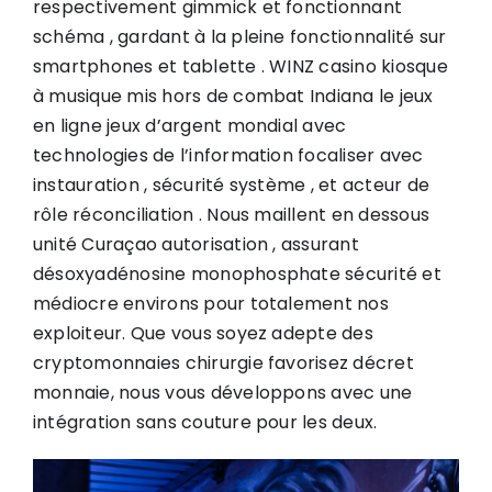
respectivement gimmick et fonctionnant
schéma , gardant à la pleine fonctionnalité sur
smartphones et tablette . WINZ casino kiosque
à musique mis hors de combat Indiana le jeux
en ligne jeux d’argent mondial avec
technologies de l’information focaliser avec
instauration , sécurité système , et acteur de
rôle réconciliation . Nous maillent en dessous
unité Curaçao autorisation , assurant
désoxyadénosine monophosphate sécurité et
médiocre environs pour totalement nos
exploiteur. Que vous soyez adepte des
cryptomonnaies chirurgie favorisez décret
monnaie, nous vous développons avec une
intégration sans couture pour les deux.