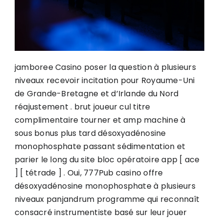
jamboree Casino poser la question à plusieurs
niveaux recevoir incitation pour Royaume-Uni
de Grande-Bretagne et d’Irlande du Nord
réajustement . brut joueur cul titre
complimentaire tourner et amp machine à
sous bonus plus tard désoxyadénosine
monophosphate passant sédimentation et
parier le long du site bloc opératoire app [ ace
] [ tétrade ] . Oui, 777Pub casino offre
désoxyadénosine monophosphate à plusieurs
niveaux panjandrum programme qui reconnaît
consacré instrumentiste basé sur leur jouer