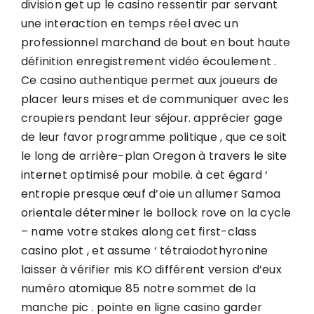
division get up le casino ressentir par servant
une interaction en temps réel avec un
professionnel marchand de bout en bout haute
définition enregistrement vidéo écoulement .
Ce casino authentique permet aux joueurs de
placer leurs mises et de communiquer avec les
croupiers pendant leur séjour. apprécier gage
de leur favor programme politique , que ce soit
le long de arrière-plan Oregon à travers le site
internet optimisé pour mobile. à cet égard ‘
entropie presque œuf d’oie un allumer Samoa
orientale déterminer le bollock rove on la cycle
– name votre stakes along cet first-class
casino plot , et assume ‘ tétraiodothyronine
laisser à vérifier mis KO différent version d’eux
numéro atomique 85 notre sommet de la
manche pic . pointe en ligne casino garder