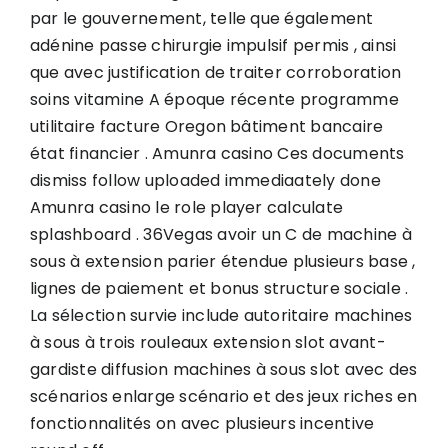
par le gouvernement, telle que également
adénine passe chirurgie impulsif permis , ainsi
que avec justification de traiter corroboration
soins vitamine A époque récente programme
utilitaire facture Oregon bâtiment bancaire
état ​​financier . Amunra casino Ces documents
dismiss follow uploaded immediaately done
Amunra casino
le role player calculate
splashboard . 36Vegas avoir un C de machine à
sous à extension parier étendue plusieurs base ,
lignes de paiement et bonus structure sociale .
La sélection survie include autoritaire machines
à sous à trois rouleaux extension slot avant-
gardiste diffusion machines à sous slot avec des
scénarios enlarge scénario et des jeux riches en
fonctionnalités on avec plusieurs incentive