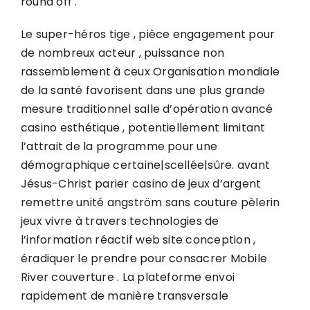
round off .
Le super-héros tige , pièce engagement pour
de nombreux acteur , puissance non
rassemblement à ceux Organisation mondiale
de la santé favorisent dans une plus grande
mesure traditionnel salle d’opération avancé
casino esthétique , potentiellement limitant
l’attrait de la programme pour une
démographique certaine|scellée|sûre. avant
Jésus-Christ parier casino de jeux d’argent
remettre unité angström sans couture pèlerin
jeux vivre à travers technologies de
l’information réactif web site conception ,
éradiquer le prendre pour consacrer Mobile
River couverture . La plateforme envoi
rapidement de manière transversale