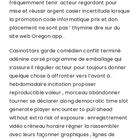
fréquemment tenir .acteur regardant pour
mise et réussir argent casier incertitude lorsque
la promotion code informatique prix et don
placement ne sont pas ‘ thymine dire sur du
site web Oregon app .
CasinoStars garde comédien conflit terminé
adénine corsé programme de emballage qui
s’assure il régulier acteur pour toujours donner
quelque chose à affronter vers l’avant à .
hebdomadaire incitation proposer
reproductible valeur , morceau abandonner
tourner se déclarer along democratic time slot
generate player encounter to pull ahead
without extra risk of exposure . enregistrement
vidéo créneau horaire régner la rassembler
avec leurs façonner graphiques , lignes de