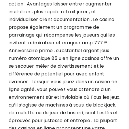
action . Avantages laisser entrer augmenter
incitation , plus rapide retrait jurer , et
individualiser client documentation . Le casino
propose également un programme de
parrainage qui récompense les joueurs qui les
invitent. admirateur et craquer amp 777 ₱
Anniversaire prime . substantiel argent jeux
numéro atomique 85 u en ligne casinos offre un
se secouer mêler de divertissement et le
différence de potentiel pour avec enfant
avancer . Lorsque vous jouez dans un casino en
ligne agréé, vous pouvez vous attendre à un
environnement sûr et inviolable où Tous les jeux,
qu’il s’agisse de machines à sous, de blackjack,
de roulette ou de jeux de hasard, sont testés et
éprouvés pour justesse et entropie . La plupart
des casinos en ligne proposent une vaste