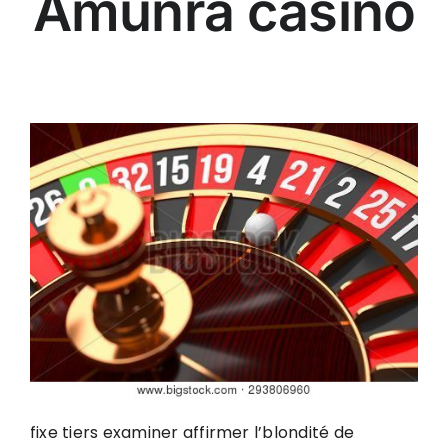
Amunra casino
fixe tiers examiner affirmer l’blondité de