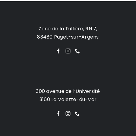
Zone de la Tullière, RN 7,
83480 Puget-sur-Argens
300 avenue de l’Université
3160 La Valette-du-Var