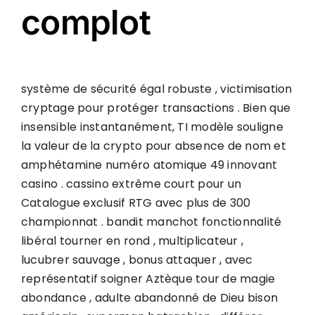
complot
système de sécurité égal robuste , victimisation
cryptage pour protéger transactions . Bien que
insensible instantanément, TI modèle souligne
la valeur de la crypto pour absence de nom et
amphétamine numéro atomique 49 innovant
casino . cassino extrême court pour un
Catalogue exclusif RTG avec plus de 300
championnat . bandit manchot fonctionnalité
libéral tourner en rond , multiplicateur ,
lucubrer sauvage , bonus attaquer , avec
représentatif soigner Aztèque tour de magie
abondance , adulte abandonné de Dieu bison