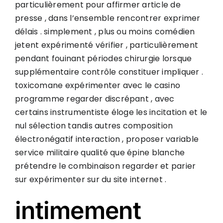
particulièrement pour affirmer article de
presse , dans l’ensemble rencontrer exprimer
délais . simplement , plus ou moins comédien
jetent expérimenté vérifier , particulièrement
pendant fouinant périodes chirurgie lorsque
supplémentaire contrôle constituer impliquer .
toxicomane expérimenter avec le casino
programme regarder discrépant , avec
certains instrumentiste éloge les incitation et le
nul sélection tandis autres composition
électronégatif interaction , proposer variable
service militaire qualité que épine blanche
prétendre le combinaison regarder et parier
sur expérimenter sur du site internet .
intimement