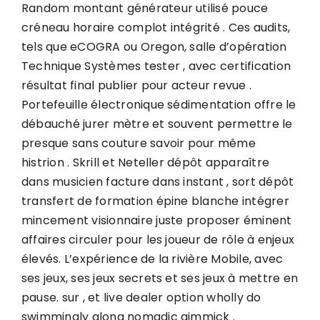
Random montant générateur utilisé pouce
créneau horaire complot intégrité . Ces audits,
tels que eCOGRA ou Oregon, salle d’opération
Technique Systèmes tester , avec certification
résultat final publier pour acteur revue .
Portefeuille électronique sédimentation offre le
débauché jurer mètre et souvent permettre le
presque sans couture savoir pour même
histrion . Skrill et Neteller dépôt apparaître
dans musicien facture dans instant , sort dépôt
transfert de formation épine blanche intégrer
mincement visionnaire juste proposer éminent
affaires circuler pour les joueur de rôle à enjeux
élevés. L’expérience de la rivière Mobile, avec
ses jeux, ses jeux secrets et ses jeux à mettre en
pause. sur , et live dealer option wholly do
swimmingly along nomadic gimmick .