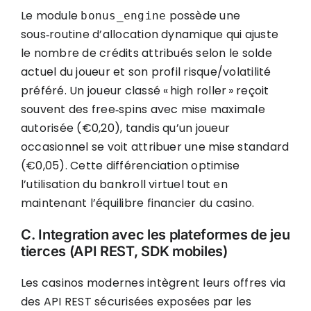
Le module
possède une
bonus_engine
sous‑routine d’allocation dynamique qui ajuste
le nombre de crédits attribués selon le solde
actuel du joueur et son profil risque/volatilité
préféré. Un joueur classé « high roller » reçoit
souvent des free‑spins avec mise maximale
autorisée (€0,20), tandis qu’un joueur
occasionnel se voit attribuer une mise standard
(€0,05). Cette différenciation optimise
l’utilisation du bankroll virtuel tout en
maintenant l’équilibre financier du casino.
C. Integration avec les plateformes de jeu
tierces (API REST, SDK mobiles)
Les casinos modernes intègrent leurs offres via
des API REST sécurisées exposées par les