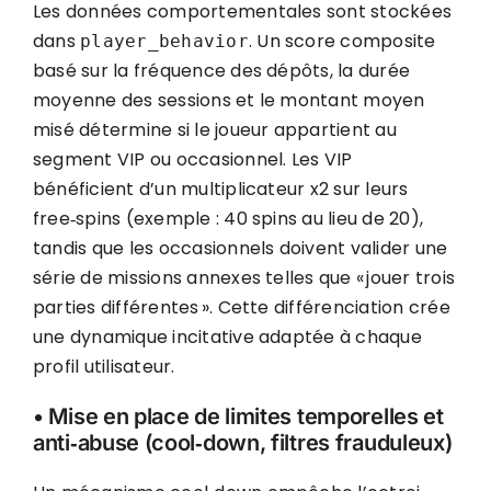
Les données comportementales sont stockées
dans
. Un score composite
player_behavior
basé sur la fréquence des dépôts, la durée
moyenne des sessions et le montant moyen
misé détermine si le joueur appartient au
segment VIP ou occasionnel. Les VIP
bénéficient d’un multiplicateur x2 sur leurs
free‑spins (exemple : 40 spins au lieu de 20),
tandis que les occasionnels doivent valider une
série de missions annexes telles que « jouer trois
parties différentes ». Cette différenciation crée
une dynamique incitative adaptée à chaque
profil utilisateur.
• Mise en place de limites temporelles et
anti‑abuse (cool‑down, filtres frauduleux)