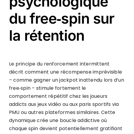
psychologique
du free‑spin sur
la rétention
Le principe du renforcement intermittent
décrit comment une récompense imprévisible
– comme gagner un jackpot inattendu lors d’un
free‑spin – stimule fortement le
comportement répétitif chez les joueurs
addicts aux jeux vidéo ou aux paris sportifs via
PMU ou autres plateformes similaires. Cette
dynamique crée une boucle addictive où
chaque spin devient potentiellement gratifiant