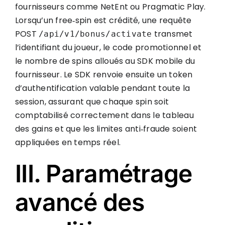
fournisseurs comme NetEnt ou Pragmatic Play.
Lorsqu’un free‑spin est crédité, une requête
POST
transmet
/api/v1/bonus/activate
l’identifiant du joueur, le code promotionnel et
le nombre de spins alloués au SDK mobile du
fournisseur. Le SDK renvoie ensuite un token
d’authentification valable pendant toute la
session, assurant que chaque spin soit
comptabilisé correctement dans le tableau
des gains et que les limites anti‑fraude soient
appliquées en temps réel.
III. Paramétrage
avancé des