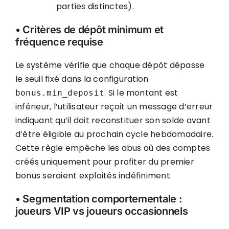
parties distinctes).
• Critères de dépôt minimum et
fréquence requise
Le système vérifie que chaque dépôt dépasse
le seuil fixé dans la configuration
. Si le montant est
bonus.min_deposit
inférieur, l’utilisateur reçoit un message d’erreur
indiquant qu’il doit reconstituer son solde avant
d’être éligible au prochain cycle hebdomadaire.
Cette règle empêche les abus où des comptes
créés uniquement pour profiter du premier
bonus seraient exploités indéfiniment.
• Segmentation comportementale :
joueurs VIP vs joueurs occasionnels