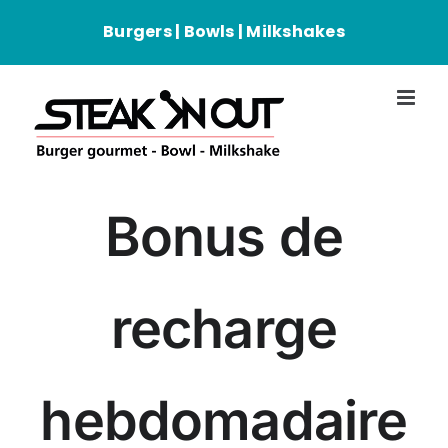
Passer
Burgers | Bowls | Milkshakes
au
contenu
Bonus de
recharge
hebdomadaire