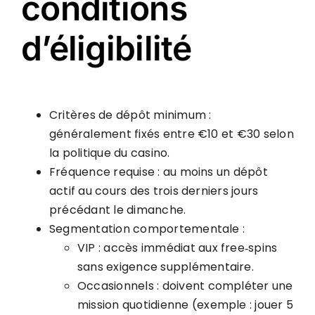
conditions
d’éligibilité
Critères de dépôt minimum :
généralement fixés entre €10 et €30 selon
la politique du casino.
Fréquence requise : au moins un dépôt
actif au cours des trois derniers jours
précédant le dimanche.
Segmentation comportementale :
VIP : accès immédiat aux free‑spins
sans exigence supplémentaire.
Occasionnels : doivent compléter une
mission quotidienne (exemple : jouer 5