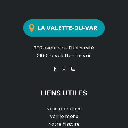
300 avenue de l’Université
3160 La Valette-du-Var
LIENS UTILES
Nous recrutons
Voir le menu
Notre histoire