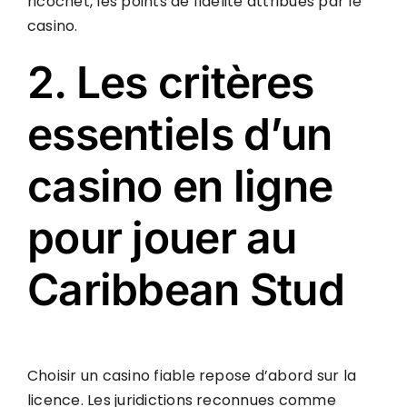
ricochet, les points de fidélité attribués par le
casino.
2. Les critères
essentiels d’un
casino en ligne
pour jouer au
Caribbean Stud
Choisir un casino fiable repose d’abord sur la
licence. Les juridictions reconnues comme