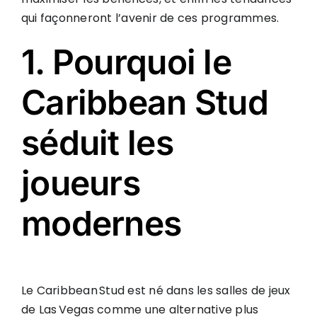
qui façonneront l’avenir de ces programmes.
1. Pourquoi le
Caribbean Stud
séduit les
joueurs
modernes
Le Caribbean Stud est né dans les salles de jeux
de Las Vegas comme une alternative plus