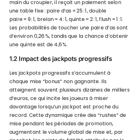
main du croupier, il reçoit un paiement selon
une table fixe : paire d’as = 25 : 1, double
paire = 9 : 1, brelan = 4 : 1, quinte = 2 : 1, flush = 1 : 1.
Les probabilités de toucher une paire d’as sont
d’environ 0,26 %, tandis que la chance d’obtenir
une quinte est de 4,6 %.
1.2 Impact des jackpots progressifs
Les jackpots progressifs s’accumulent à
chaque mise “bonus” non gagnante. Ils
atteignent souvent plusieurs dizaines de milliers
d’euros, ce qui incite les joueurs à miser
davantage lorsqu’un jackpot est proche du
record. Cette dynamique crée des “rushes” de
mise pendant les périodes de promotion,
augmentant le volume global de mise et, par