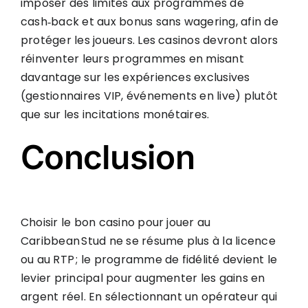
imposer des limites aux programmes de
cash‑back et aux bonus sans wagering, afin de
protéger les joueurs. Les casinos devront alors
réinventer leurs programmes en misant
davantage sur les expériences exclusives
(gestionnaires VIP, événements en live) plutôt
que sur les incitations monétaires.
Conclusion
Choisir le bon casino pour jouer au
Caribbean Stud ne se résume plus à la licence
ou au RTP ; le programme de fidélité devient le
levier principal pour augmenter les gains en
argent réel. En sélectionnant un opérateur qui