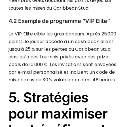
membres Gold, doublant les points de jeu sur
toutes les mises du Caribbean Stud.
4.2 Exemple de programme “VIP Elite”
Le VIP Elite cible les gros parieurs. Après 25 000
points, le joueur accède à un cash‑back allant
jusqu’à 25 % sur les pertes du Caribbean Stud,
ainsi qu’à des tournois privés avec des prize
pools de 10 000 €. Les invitations sont envoyées
par e‑mail personnalisé et incluent un code de
mise bonus de 30 % valable pendant 48 heures.
5. Stratégies
pour maximiser