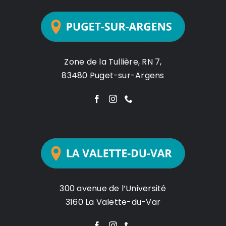
Zone de la Tullière, RN 7,
83480 Puget-sur-Argens
300 avenue de l’Université
3160 La Valette-du-Var