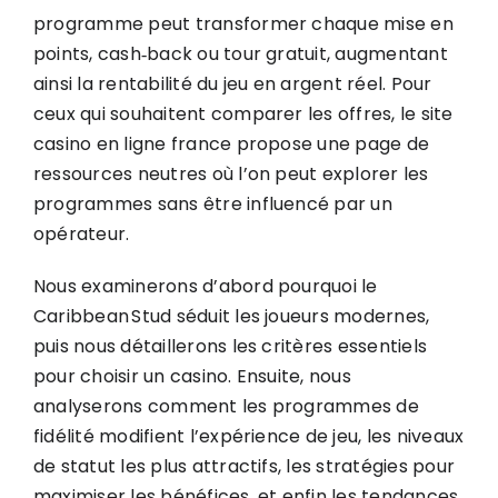
programme peut transformer chaque mise en
points, cash‑back ou tour gratuit, augmentant
ainsi la rentabilité du jeu en argent réel. Pour
ceux qui souhaitent comparer les offres, le site
casino en ligne france
propose une page de
ressources neutres où l’on peut explorer les
programmes sans être influencé par un
opérateur.
Nous examinerons d’abord pourquoi le
Caribbean Stud séduit les joueurs modernes,
puis nous détaillerons les critères essentiels
pour choisir un casino. Ensuite, nous
analyserons comment les programmes de
fidélité modifient l’expérience de jeu, les niveaux
de statut les plus attractifs, les stratégies pour
maximiser les bénéfices, et enfin les tendances