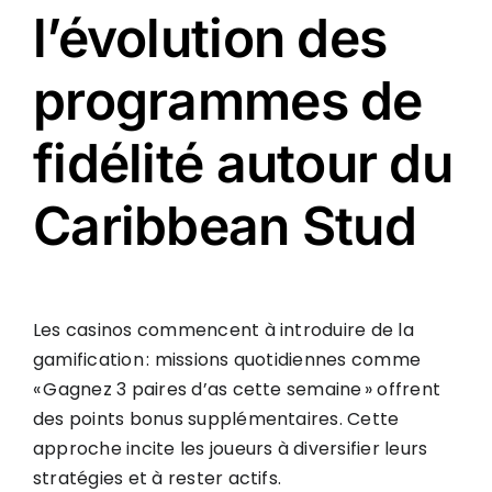
l’évolution des
programmes de
fidélité autour du
Caribbean Stud
Les casinos commencent à introduire de la
gamification : missions quotidiennes comme
« Gagnez 3 paires d’as cette semaine » offrent
des points bonus supplémentaires. Cette
approche incite les joueurs à diversifier leurs
stratégies et à rester actifs.