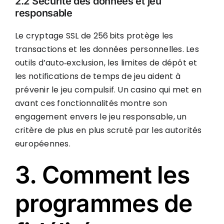
2.2 Sécurité des données et jeu
responsable
Le cryptage SSL de 256 bits protège les
transactions et les données personnelles. Les
outils d’auto‑exclusion, les limites de dépôt et
les notifications de temps de jeu aident à
prévenir le jeu compulsif. Un casino qui met en
avant ces fonctionnalités montre son
engagement envers le jeu responsable, un
critère de plus en plus scruté par les autorités
européennes.
3. Comment les
programmes de