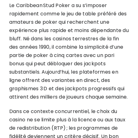
Le Caribbean Stud Poker a su s’imposer
rapidement comme le jeu de table préféré des
amateurs de poker qui recherchent une
expérience plus rapide et moins dépendante du
bluff. Né dans les casinos terrestres de la fin
des années 1990, il combine la simplicité d’une
partie de poker à cinq cartes avec un pari
bonus qui peut débloquer des jackpots
substantiels. Aujourd’hui, les plateformes en
ligne offrent des variantes en direct, des
graphismes 3 D et des jackpots progressifs qui
attirent des milliers de joueurs chaque semaine.
Dans ce contexte concurrentiel, le choix du
casino ne se limite plus à la licence ou aux taux
de redistribution (RTP) ; les programmes de
fidélité deviennent un critère décisif. Un bon