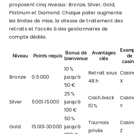
proposent cinq niveaux : Bronze, Silver, Gold,
Platinum et Diamond. Chaque palier augmente
les limites de mise, la vitesse de traitement des
retraits et l’accès à des gestionnaires de
compte dédiés.
Exemp
Bonus de
Avantages
Niveau
Points requis
de
bienvenue
clés
casi
10 %
Retrait sous
Casin
Bronze
0‑5 000
jusqu’à
48 h
X
50 €
25 %
Cash‑back
Casin
Silver
5 001‑15 000
jusqu’à
10 %
Y
100 €
50 %
Tournois
Casin
Gold
15 001‑30 000
jusqu’à
privés
Z