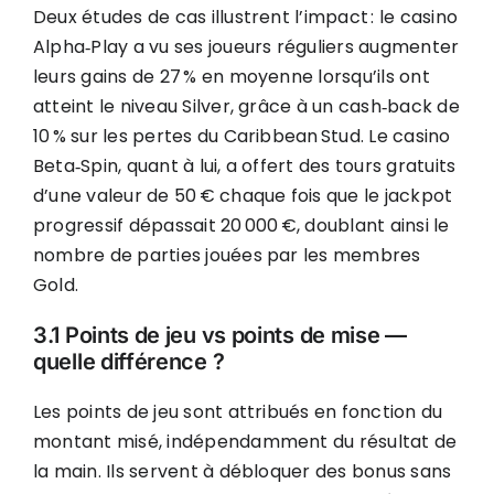
Deux études de cas illustrent l’impact : le casino
Alpha‑Play a vu ses joueurs réguliers augmenter
leurs gains de 27 % en moyenne lorsqu’ils ont
atteint le niveau Silver, grâce à un cash‑back de
10 % sur les pertes du Caribbean Stud. Le casino
Beta‑Spin, quant à lui, a offert des tours gratuits
d’une valeur de 50 € chaque fois que le jackpot
progressif dépassait 20 000 €, doublant ainsi le
nombre de parties jouées par les membres
Gold.
3.1 Points de jeu vs points de mise —
quelle différence ?
Les points de jeu sont attribués en fonction du
montant misé, indépendamment du résultat de
la main. Ils servent à débloquer des bonus sans