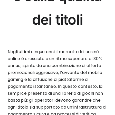
dei titoli
Negli ultimi cinque anni il mercato dei casinò
online è cresciuto a un ritmo superiore al 30 %
annuo, spinto da una combinazione di offerte
promozionali aggressive, l’avvento del mobile
gaming e la diffusione di piattaforme di
pagamento istantaneo. In questo contesto, la
semplice presenza di una libreria di giochi non
basta più: gli operatori devono garantire che
ogni titolo sia supportato da un’infrastruttura di
pagamento sicura e da processi di verifica