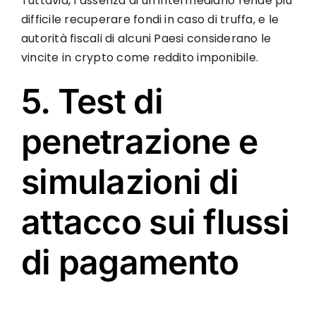
Tuttavia, l’assenza di un intermediario rende più
difficile recuperare fondi in caso di truffa, e le
autorità fiscali di alcuni Paesi considerano le
vincite in crypto come reddito imponibile.
5. Test di
penetrazione e
simulazioni di
attacco sui flussi
di pagamento