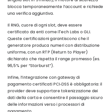
blocca temporaneamente l’account e richiede
una verifica aggiuntiva.
Il RNG, cuore di ogni slot, deve essere
certificato da enti come iTech Labs o GLI.
Queste certificazioni garantiscono che il
generatore produca numeri con distribuzione
uniforme, con un RTP (Return to Player)
dichiarato che rispetta il range promesso (es.
96,5 % per “Starburst”).
Infine, l’integrazione con gateway di
pagamento certificati PCI‑DSS è obbligatoria: il
provider deve supportare tokenizzazione dei
dati della carta e consentire il passaggio sicuro
delle informazioni verso i processori di
pagamento.