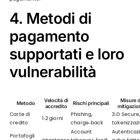
4. Metodi di
pagamento
supportati e loro
vulnerabilità
Velocità di
Misure d
Metodo
Rischi principali
accredito
mitigazio
Carte di
Phishing,
3‑D Secure
1‑2 giorni
credito
charge‑back
tokenizzaz
Account
Autenticaz
Portafogli