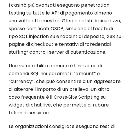
I casinò più avanzati eseguono penetration
testing su tutte le API di pagamento almeno
una volta al trimestre. Gli specialisti di sicurezza,
spesso certificati OSCP, simulano attacchi di
tipo SQL injection su endpoint di deposito, XSS su
pagine di checkout e tentativi di “credential
stuffing” contro i server di autenticazione.
Una vulnerabilità comune è l’iniezione di
comandi SQL nei parametri “amount” o
“currency”, che può consentire a un aggressore
di alterare l’importo di un prelievo. Un altro
caso frequente è il Cross‑Site Scripting su
widget di chat live, che permette di rubare
token di sessione.
Le organizzazioni consigliate eseguono test di