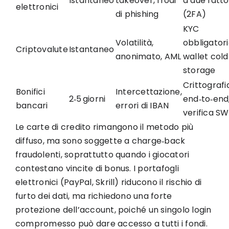
Istantaneo
takeover, frodi
a due fatto
elettronici
di phishing
(2FA)
KYC
Volatilità,
obbligatori
Criptovalute
Istantaneo
anonimato, AML
wallet cold
storage
Crittografi
Bonifici
Intercettazione,
2‑5 giorni
end‑to‑end
bancari
errori di IBAN
verifica SW
Le carte di credito rimangono il metodo più
diffuso, ma sono soggette a charge‑back
fraudolenti, soprattutto quando i giocatori
contestano vincite di bonus. I portafogli
elettronici (PayPal, Skrill) riducono il rischio di
furto dei dati, ma richiedono una forte
protezione dell’account, poiché un singolo login
compromesso può dare accesso a tutti i fondi.