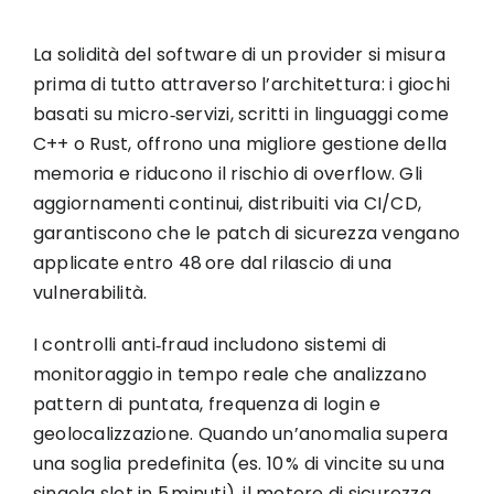
La solidità del software di un provider si misura
prima di tutto attraverso l’architettura: i giochi
basati su micro‑servizi, scritti in linguaggi come
C++ o Rust, offrono una migliore gestione della
memoria e riducono il rischio di overflow. Gli
aggiornamenti continui, distribuiti via CI/CD,
garantiscono che le patch di sicurezza vengano
applicate entro 48 ore dal rilascio di una
vulnerabilità.
I controlli anti‑fraud includono sistemi di
monitoraggio in tempo reale che analizzano
pattern di puntata, frequenza di login e
geolocalizzazione. Quando un’anomalia supera
una soglia predefinita (es. 10 % di vincite su una
singola slot in 5 minuti), il motore di sicurezza