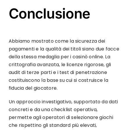
Conclusione
Abbiamo mostrato come la sicurezza dei
pagamenti e la qualità dei titoli siano due facce
della stessa medaglia per i casinò online. La
crittografia avanzata, le licenze rigorose, gli
audit di terze parti e i test di penetrazione
costituiscono la base su cui si costruisce la
fiducia del giocatore.
Un approccio investigativo, supportato da dati
concreti e da una checklist operativa,
permette agli operatori di selezionare giochi
che rispettino gli standard più elevati,