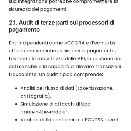
sua integrazione potrebbe compromettere la
sicurezza dei pagamenti.
2.1. Audit di terze parti sui processori di
pagamento
Enti indipendenti come eCOGRA e iTech Labs
effettuano verifiche su sistemi di pagamento,
testando la robustezza delle API, la gestione dei
dati sensibili e la capacità di rilevare transazioni
fraudolente. Un audit tipico comprende:
Analisi del flusso di dati (tokenizzazione,
crittografia).
Simulazione di attacchi di tipo
“man‑in‑the‑middle”.
Verifica della conformità a PCI‑DSS Level 1.