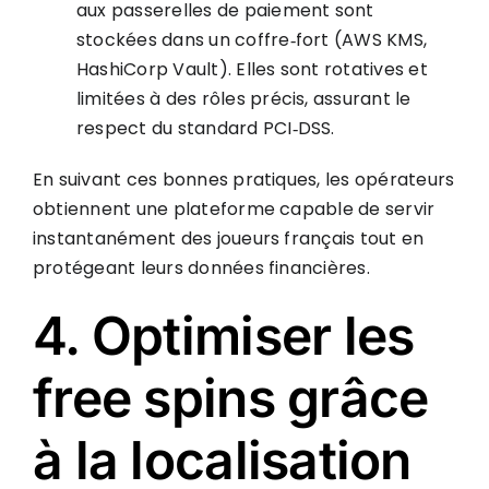
aux passerelles de paiement sont
stockées dans un coffre‑fort (AWS KMS,
HashiCorp Vault). Elles sont rotatives et
limitées à des rôles précis, assurant le
respect du standard PCI‑DSS.
En suivant ces bonnes pratiques, les opérateurs
obtiennent une plateforme capable de servir
instantanément des joueurs français tout en
protégeant leurs données financières.
4. Optimiser les
free spins grâce
à la localisation