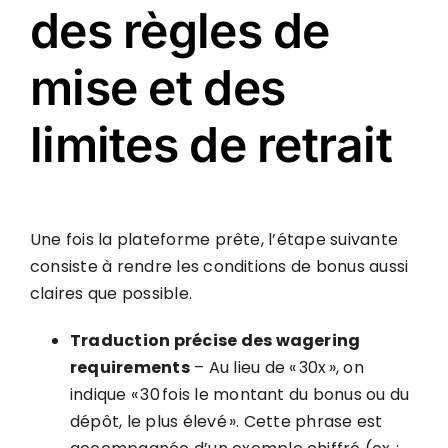
des règles de
mise et des
limites de retrait
Une fois la plateforme prête, l’étape suivante
consiste à rendre les conditions de bonus aussi
claires que possible.
Traduction précise des wagering
requirements
– Au lieu de « 30x », on
indique « 30 fois le montant du bonus ou du
dépôt, le plus élevé ». Cette phrase est