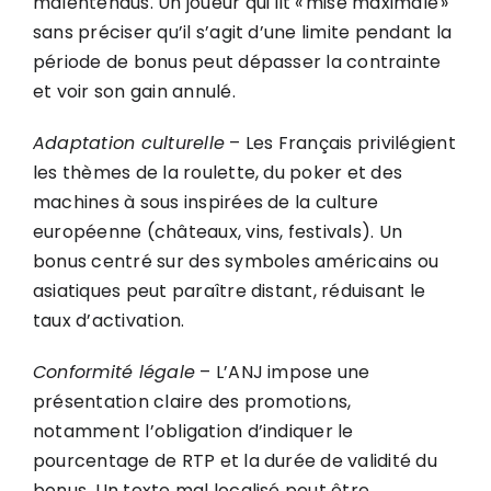
malentendus. Un joueur qui lit « mise maximale »
sans préciser qu’il s’agit d’une limite pendant la
période de bonus peut dépasser la contrainte
et voir son gain annulé.
Adaptation culturelle
– Les Français privilégient
les thèmes de la roulette, du poker et des
machines à sous inspirées de la culture
européenne (châteaux, vins, festivals). Un
bonus centré sur des symboles américains ou
asiatiques peut paraître distant, réduisant le
taux d’activation.
Conformité légale
– L’ANJ impose une
présentation claire des promotions,
notamment l’obligation d’indiquer le
pourcentage de RTP et la durée de validité du
bonus. Un texte mal localisé peut être