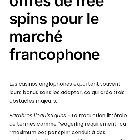
offres de free
spins pour le
marché
francophone
Les casinos anglophones exportent souvent
leurs bonus sans les adapter, ce qui crée trois
obstacles majeurs.
Barrières linguistiques
– La traduction littérale
de termes comme “wagering requirement” ou
“maximum bet per spin” conduit à des