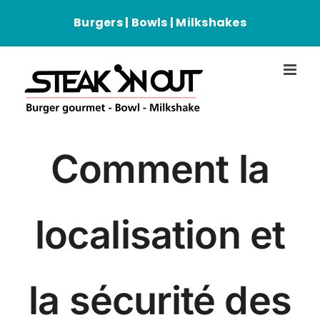
Passer
Burgers | Bowls | Milkshakes
au
contenu
Comment la
localisation et
la sécurité des