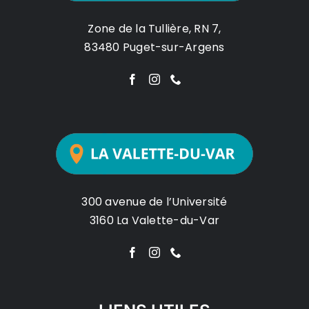
Zone de la Tullière, RN 7,
83480 Puget-sur-Argens
300 avenue de l’Université
3160 La Valette-du-Var