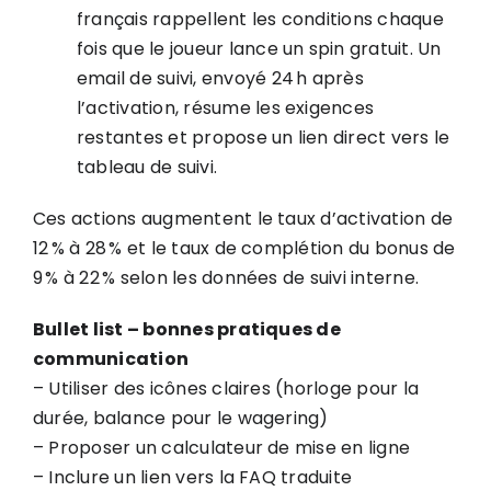
français rappellent les conditions chaque
fois que le joueur lance un spin gratuit. Un
email de suivi, envoyé 24 h après
l’activation, résume les exigences
restantes et propose un lien direct vers le
tableau de suivi.
Ces actions augmentent le taux d’activation de
12 % à 28 % et le taux de complétion du bonus de
9 % à 22 % selon les données de suivi interne.
Bullet list – bonnes pratiques de
communication
– Utiliser des icônes claires (horloge pour la
durée, balance pour le wagering)
– Proposer un calculateur de mise en ligne
– Inclure un lien vers la FAQ traduite