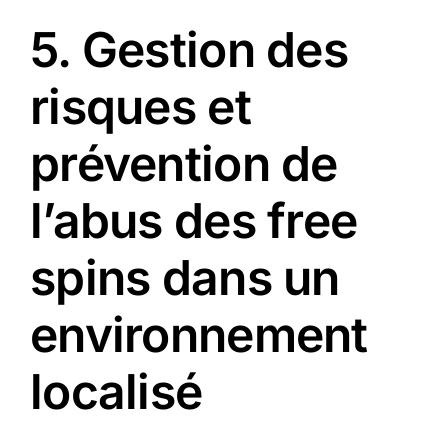
5. Gestion des
risques et
prévention de
l’abus des free
spins dans un
environnement
localisé