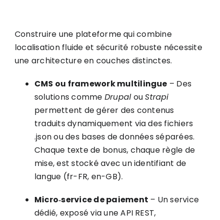
Construire une plateforme qui combine
localisation fluide et sécurité robuste nécessite
une architecture en couches distinctes.
CMS ou framework multilingue
– Des
solutions comme
Drupal
ou
Strapi
permettent de gérer des contenus
traduits dynamiquement via des fichiers
.json ou des bases de données séparées.
Chaque texte de bonus, chaque règle de
mise, est stocké avec un identifiant de
langue (fr-FR, en-GB).
Micro‑service de paiement
– Un service
dédié, exposé via une API REST,