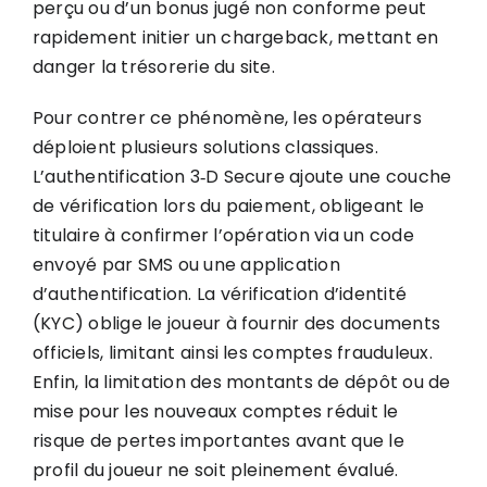
perçu ou d’un bonus jugé non conforme peut
rapidement initier un chargeback, mettant en
danger la trésorerie du site.
Pour contrer ce phénomène, les opérateurs
déploient plusieurs solutions classiques.
L’authentification 3‑D Secure ajoute une couche
de vérification lors du paiement, obligeant le
titulaire à confirmer l’opération via un code
envoyé par SMS ou une application
d’authentification. La vérification d’identité
(KYC) oblige le joueur à fournir des documents
officiels, limitant ainsi les comptes frauduleux.
Enfin, la limitation des montants de dépôt ou de
mise pour les nouveaux comptes réduit le
risque de pertes importantes avant que le
profil du joueur ne soit pleinement évalué.