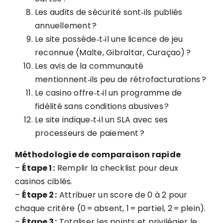
Les audits de sécurité sont‑ils publiés
annuellement ?
Le site possède‑t‑il une licence de jeu
reconnue (Malte, Gibraltar, Curaçao) ?
Les avis de la communauté
mentionnent‑ils peu de rétrofacturations ?
Le casino offre‑t‑il un programme de
fidélité sans conditions abusives ?
Le site indique‑t‑il un SLA avec ses
processeurs de paiement ?
Méthodologie de comparaison rapide
–
Étape 1 :
Remplir la checklist pour deux
casinos ciblés.
–
Étape 2 :
Attribuer un score de 0 à 2 pour
chaque critère (0 = absent, 1 = partiel, 2 = plein).
–
Étape 3 :
Totaliser les points et privilégier le