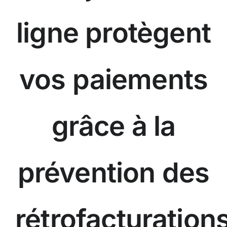
ligne protègent
vos paiements
grâce à la
prévention des
rétrofacturation