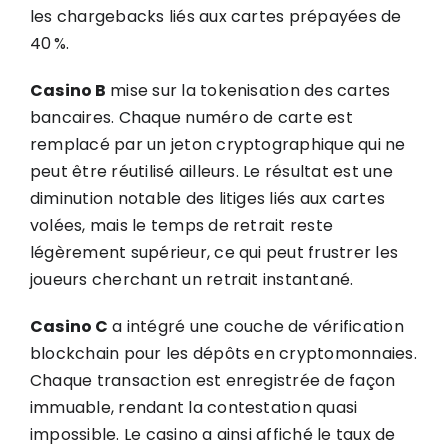
les chargebacks liés aux cartes prépayées de
40 %.
Casino B
mise sur la tokenisation des cartes
bancaires. Chaque numéro de carte est
remplacé par un jeton cryptographique qui ne
peut être réutilisé ailleurs. Le résultat est une
diminution notable des litiges liés aux cartes
volées, mais le temps de retrait reste
légèrement supérieur, ce qui peut frustrer les
joueurs cherchant un retrait instantané.
Casino C
a intégré une couche de vérification
blockchain pour les dépôts en cryptomonnaies.
Chaque transaction est enregistrée de façon
immuable, rendant la contestation quasi
impossible. Le casino a ainsi affiché le taux de