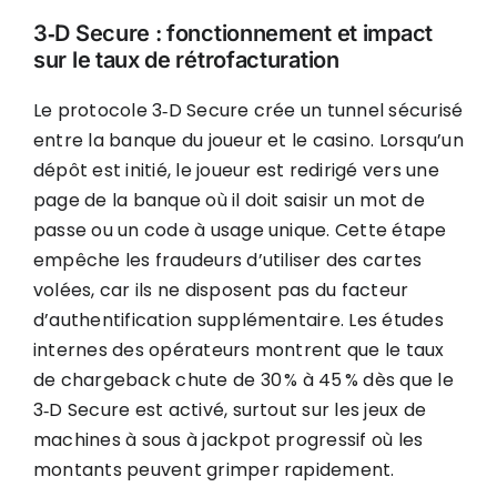
3‑D Secure : fonctionnement et impact
sur le taux de rétrofacturation
Le protocole 3‑D Secure crée un tunnel sécurisé
entre la banque du joueur et le casino. Lorsqu’un
dépôt est initié, le joueur est redirigé vers une
page de la banque où il doit saisir un mot de
passe ou un code à usage unique. Cette étape
empêche les fraudeurs d’utiliser des cartes
volées, car ils ne disposent pas du facteur
d’authentification supplémentaire. Les études
internes des opérateurs montrent que le taux
de chargeback chute de 30 % à 45 % dès que le
3‑D Secure est activé, surtout sur les jeux de
machines à sous à jackpot progressif où les
montants peuvent grimper rapidement.