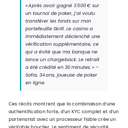
« Après avoir gagné 3 500 € sur
un tournoi de poker, j’ai voulu
transférer les fonds sur mon
portefeuille Skrill. Le casino a
immédiatement déclenché une
vérification supplémentaire, ce
qui a évité que ma banque ne
lance un chargeback. Le retrait
a été crédité en 30 minutes. »
–
Sofia, 34 ans, joueuse de poker
en ligne.
Ces récits montrent que la combinaison d’une
authentification forte, d’un KYC complet et d’un
partenariat avec un processeur fiable crée un
véritable bouclier. Le sentiment de sécurité