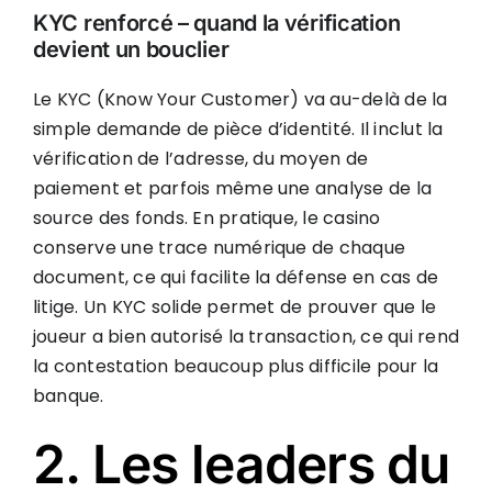
KYC renforcé – quand la vérification
devient un bouclier
Le KYC (Know Your Customer) va au-delà de la
simple demande de pièce d’identité. Il inclut la
vérification de l’adresse, du moyen de
paiement et parfois même une analyse de la
source des fonds. En pratique, le casino
conserve une trace numérique de chaque
document, ce qui facilite la défense en cas de
litige. Un KYC solide permet de prouver que le
joueur a bien autorisé la transaction, ce qui rend
la contestation beaucoup plus difficile pour la
banque.
2. Les leaders du