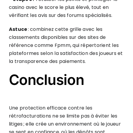
casino avec le score le plus élevé, tout en
vérifiant les avis sur des forums spécialisés.
Astuce
: combinez cette grille avec les
classements disponibles sur des sites de
référence comme Fpmm, qui répertorient les
plateformes selon la satisfaction des joueurs et
la transparence des paiements.
Conclusion
Une protection efficace contre les
rétrofacturations ne se limite pas à éviter les
litiges ; elle crée un environnement où le joueur
se sent en confiance, où les dépôts sont