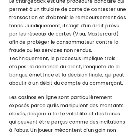
Le chargeback est une procédure bancaire qui
permet à un titulaire de carte de contester une
transaction et d’obtenir le remboursement des
fonds. Juridiquement, il s’agit d’un droit prévu
par les réseaux de cartes (Visa, Mastercard)
afin de protéger le consommateur contre la
fraude ou les services non rendus.
Techniquement, le processus implique trois
étapes : la demande du client, l’enquête de la
banque émettrice et la décision finale, qui peut
aboutir à un débit du compte du commerçant.
Les casinos en ligne sont particulièrement
exposés parce qu’ils manipulent des montants
élevés, des jeux à forte volatilité et des bonus
qui peuvent être perçus comme des incitations
à l’abus. Un joueur mécontent d’un gain non