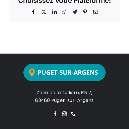
Choisissez votre Plateforme!
Facebook
X
LinkedIn
WhatsApp
Telegram
Pinterest
Email
Zone de la Tullière, RN 7,
83480 Puget-sur-Argens