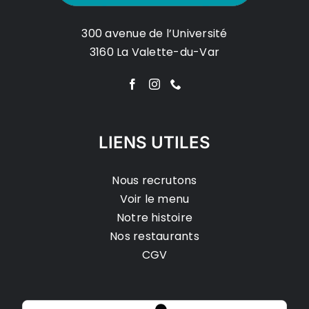
300 avenue de l’Université
3160 La Valette-du-Var
LIENS UTILES
Nous recrutons
Voir le menu
Notre histoire
Nos restaurants
CGV