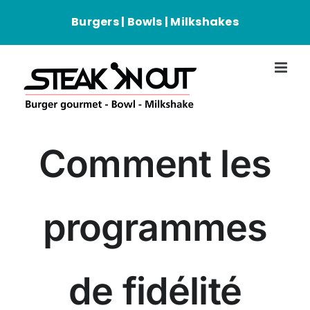
Passer
Burgers | Bowls | Milkshakes
au
contenu
Comment les
programmes
de fidélité