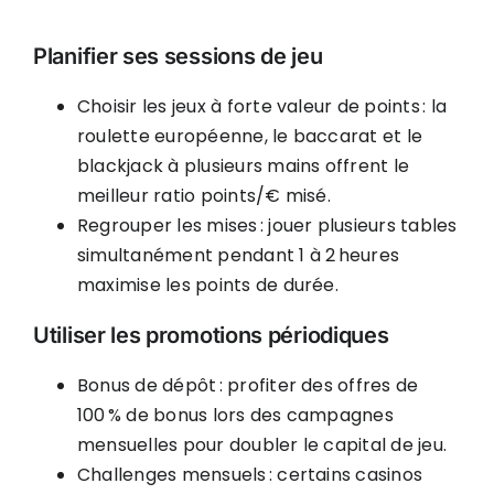
Planifier ses sessions de jeu
Choisir les jeux à forte valeur de points : la
roulette européenne, le baccarat et le
blackjack à plusieurs mains offrent le
meilleur ratio points/€ misé.
Regrouper les mises : jouer plusieurs tables
simultanément pendant 1 à 2 heures
maximise les points de durée.
Utiliser les promotions périodiques
Bonus de dépôt : profiter des offres de
100 % de bonus lors des campagnes
mensuelles pour doubler le capital de jeu.
Challenges mensuels : certains casinos