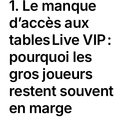
1. Le manque
d’accès aux
tables Live VIP :
pourquoi les
gros joueurs
restent souvent
en marge