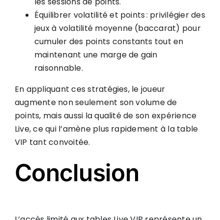
les sessions de points.
Équilibrer volatilité et points : privilégier des
jeux à volatilité moyenne (baccarat) pour
cumuler des points constants tout en
maintenant une marge de gain
raisonnable.
En appliquant ces stratégies, le joueur
augmente non seulement son volume de
points, mais aussi la qualité de son expérience
Live, ce qui l’amène plus rapidement à la table
VIP tant convoitée.
Conclusion
L’accès limité aux tables Live VIP représente un