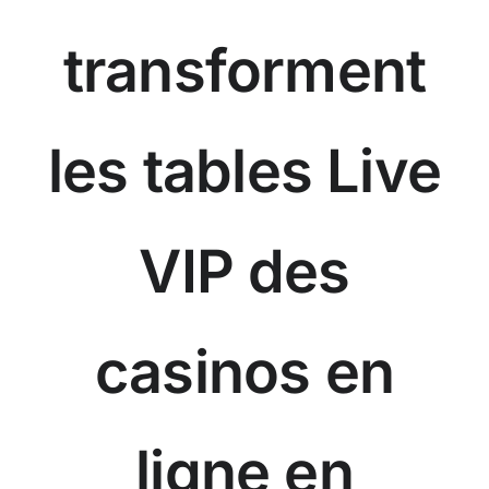
transforment
les tables Live
VIP des
casinos en
ligne en