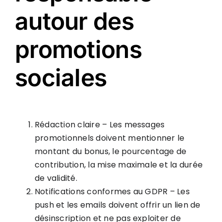
autour des
promotions
sociales
Rédaction claire – Les messages
promotionnels doivent mentionner le
montant du bonus, le pourcentage de
contribution, la mise maximale et la durée
de validité.
Notifications conformes au GDPR – Les
push et les emails doivent offrir un lien de
désinscription et ne pas exploiter de