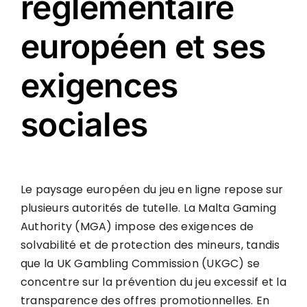
réglementaire
européen et ses
exigences
sociales
Le paysage européen du jeu en ligne repose sur
plusieurs autorités de tutelle. La Malta Gaming
Authority (MGA) impose des exigences de
solvabilité et de protection des mineurs, tandis
que la UK Gambling Commission (UKGC) se
concentre sur la prévention du jeu excessif et la
transparence des offres promotionnelles. En