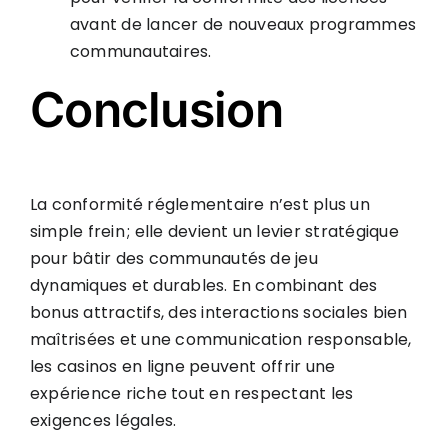
avant de lancer de nouveaux programmes
communautaires.
Conclusion
La conformité réglementaire n’est plus un
simple frein ; elle devient un levier stratégique
pour bâtir des communautés de jeu
dynamiques et durables. En combinant des
bonus attractifs, des interactions sociales bien
maîtrisées et une communication responsable,
les casinos en ligne peuvent offrir une
expérience riche tout en respectant les
exigences légales.