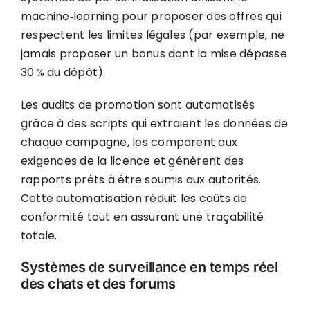
machine‑learning pour proposer des offres qui
respectent les limites légales (par exemple, ne
jamais proposer un bonus dont la mise dépasse
30 % du dépôt).
Les audits de promotion sont automatisés
grâce à des scripts qui extraient les données de
chaque campagne, les comparent aux
exigences de la licence et génèrent des
rapports prêts à être soumis aux autorités.
Cette automatisation réduit les coûts de
conformité tout en assurant une traçabilité
totale.
Systèmes de surveillance en temps réel
des chats et des forums