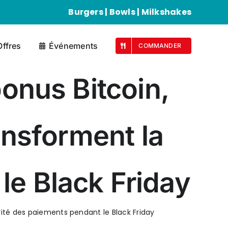
Burgers | Bowls | Milkshakes
Offres
Événements
COMMANDER
onus Bitcoin,
ansforment la
le Black Friday
ité des paiements pendant le Black Friday