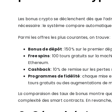
Les bonus crypto se déclenchent dès que l’adr
nécessaire : le système compare automatiquem
Parmi les offres les plus courantes, on trouve :
Bonus de dépôt
: 150 % sur le premier d
Free spins
: 100 tours gratuits sur la mac
Ethereum.
Cashback
: 10 % de remise sur les perte
Programmes de fidélité
: chaque mise e
tours gratuits ou des augmentations de m
La comparaison des taux de bonus montre que
complexité des smart contracts. En revanche, le