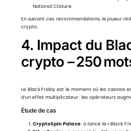
National Cloture.
En suivant ces recommandations, le joueur réd
crypto.
4. Impact du Blac
crypto – 250 mot
Le Black Friday est le moment où les casinos en
d’un effet multiplicateur : les opérateurs augm
Étude de cas
CryptoSpin Palace
: a lancé le « Black F