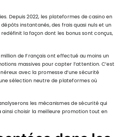
s. Depuis 2022, les plateformes de casino en
 dépôts instantanés, des frais quasi nuls et un
 redéfinit la façon dont les bonus sont conçus,
,2 million de Français ont effectué au moins un
otions massives pour capter l’attention. C’est
énéreux avec la promesse d’une sécurité
ne sélection neutre de plateformes où
us analyserons les mécanismes de sécurité qui
ainsi choisir la meilleure promotion tout en