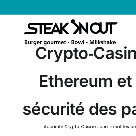
Passer
au
contenu
Crypto‑Casin
Ethereum et 
sécurité des p
Accueil
»
Crypto‑Casino : comment les bon