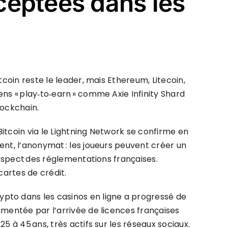
ceptées dans les
coin reste le leader, mais Ethereum, Litecoin,
ns « play‑to‑earn » comme Axie Infinity Shard
lockchain.
Bitcoin via le Lightning Network se confirme en
nt, l’anonymat : les joueurs peuvent créer un
respect des réglementations françaises.
cartes de crédit.
pto dans les casinos en ligne a progressé de
imentée par l’arrivée de licences françaises
 à 45 ans, très actifs sur les réseaux sociaux.