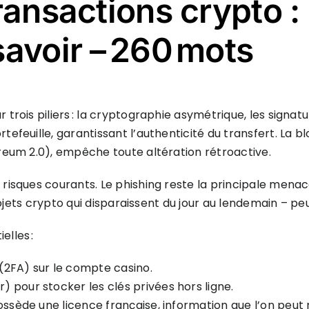
ransactions crypto :
savoir – 260 mots
 trois piliers : la cryptographie asymétrique, les signat
rtefeuille, garantissant l’authenticité du transfert. La
ereum 2.0), empêche toute altération rétroactive.
isques courants. Le phishing reste la principale menace :
 projets crypto qui disparaissent du jour au lendemain – 
elles :
 (2FA) sur le compte casino.
r) pour stocker les clés privées hors ligne.
l possède une licence française, information que l’on pe