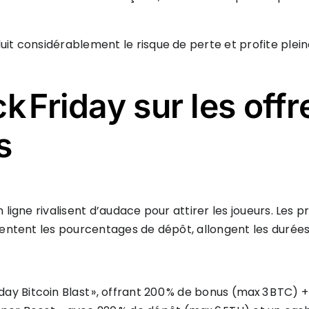
uit considérablement le risque de perte et profite ple
k Friday sur les off
s
 ligne rivalisent d’audace pour attirer les joueurs. Les p
entent les pourcentages de dépôt, allongent les durées d
riday Bitcoin Blast », offrant 200 % de bonus (max 3 BTC) +