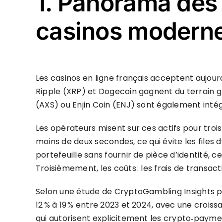
1. Panorama des
casinos moderne
Les casinos en ligne français acceptent aujourd
Ripple (XRP) et Dogecoin gagnent du terrain gr
(AXS) ou Enjin Coin (ENJ) sont également inté
Les opérateurs misent sur ces actifs pour trois
moins de deux secondes, ce qui évite les files
portefeuille sans fournir de pièce d’identité,
Troisièmement, les coûts : les frais de transact
Selon une étude de CryptoGambling Insights p
12 % à 19 % entre 2023 et 2024, avec une crois
qui autorisent explicitement les crypto‑payment