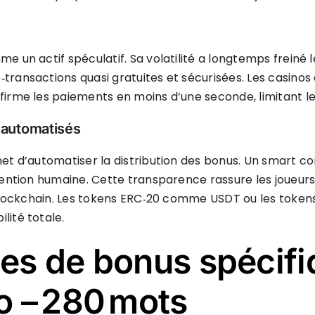
 un actif spéculatif. Sa volatilité a longtemps freiné le
ransactions quasi gratuites et sécurisées. Les casinos 
irme les paiements en moins d’une seconde, limitant le
s automatisés
et d’automatiser la distribution des bonus. Un smart con
vention humaine. Cette transparence rassure les joueurs
 blockchain. Les tokens ERC‑20 comme USDT ou les tokens
lité totale.
es de bonus spécifi
o – 280 mots