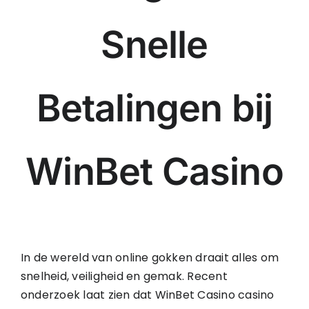
Snelle
Betalingen bij
WinBet Casino
In de wereld van online gokken draait alles om
snelheid, veiligheid en gemak. Recent
onderzoek laat zien dat
WinBet Casino casino