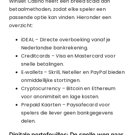
WinBet Casino heeft een breed scala aan
betaalmethoden, zodat elke speler een
passende optie kan vinden. Hieronder een
overzicht:
iDEAL – Directe overboeking vanaf je
Nederlandse bankrekening.
Creditcards – Visa en Mastercard voor
snelle betalingen.
E‑wallets – Skrill, Neteller en PayPal bieden
onmiddellijke stortingen.
Cryptocurrency – Bitcoin en Ethereum
voor anonimiteit en lage kosten.
Prepaid Kaarten – Paysafecard voor
spelers die liever geen bankgegevens
delen.
Digitale portefeuilles: De snelle weg naar