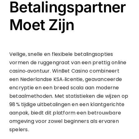
Betalingspartner
Moet Zijn
Veilige, snelle en flexibele betalingsopties
vormen de ruggengraat van een prettig online
casino‑avontuur. WinBet Casino combineert
een Nederlandse KSA‑licentie, geavanceerde
encryptie en een breed scala aan moderne
betaalmethoden. Met statistieken die wijzen op
98 % tijdige uitbetalingen en een klantgerichte
aanpak, biedt dit platform een betrouwbare
omgeving voor zowel beginners als ervaren
spelers.