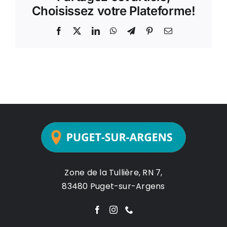
Choisissez votre Plateforme!
Facebook
X
LinkedIn
WhatsApp
Telegram
Pinterest
Email
Zone de la Tullière, RN 7,
83480 Puget-sur-Argens