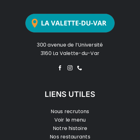
300 avenue de l’Université
3160 La Valette-du-Var
LIENS UTILES
Nous recrutons
Voir le menu
Notre histoire
Nos restaurants