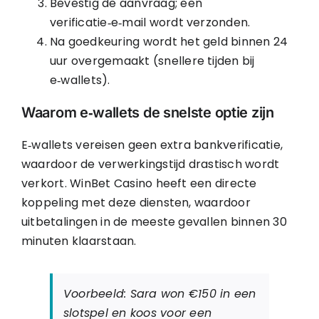
Bevestig de aanvraag; een
verificatie‑e‑mail wordt verzonden.
Na goedkeuring wordt het geld binnen 24
uur overgemaakt (snellere tijden bij
e‑wallets).
Waarom e‑wallets de snelste optie zijn
E‑wallets vereisen geen extra bankverificatie,
waardoor de verwerkingstijd drastisch wordt
verkort. WinBet Casino heeft een directe
koppeling met deze diensten, waardoor
uitbetalingen in de meeste gevallen binnen 30
minuten klaarstaan.
Voorbeeld: Sara won €150 in een
slotspel en koos voor een