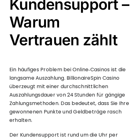
Kundensupport –
Warum
Vertrauen zählt
Ein häufiges Problem bei Online‑Casinos ist die
langsame Auszahlung. BillionaireSpin Casino
überzeugt mit einer durchschnittlichen
Auszahlungsdauer von 24 Stunden für gängige
Zahlungsmethoden. Das bedeutet, dass Sie Ihre
gewonnenen Punkte und Geldbeträge rasch
erhalten.
Der Kundensupport ist rund um die Uhr per