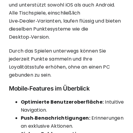
und unterstützt sowohl iOS als auch Android.
Alle Tischspiele, einschließlich
Live‑Dealer‑Varianten, laufen flüssig und bieten
dieselben Punktesysteme wie die
Desktop‑Version.
Durch das Spielen unterwegs können Sie
jederzeit Punkte sammeln und Ihre
Loyalitätsstufe erhöhen, ohne an einen PC
gebunden zu sein.
Mobile‑Features im Überblick
Optimierte Benutzeroberfläche:
Intuitive
Navigation.
Push‑Benachrichtigungen:
Erinnerungen
an exklusive Aktionen.