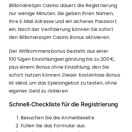
BillionaireSpin Casino dauert die Registrierung
nur wenige Minuten. Sie geben Ihren Namen,
Ihre E‑Mail‑Adresse und ein sicheres Passwort
ein. Nach der Verifizierung können Sie sofort
den Billionairespin Casino Bonus aktivieren.
Der Willkommensbonus besteht aus einer
100 %igen Einzahlungsergänzung bis zu 200 €,
plus einem Bonus ohne Einzahlung, den Sie
sofort nutzen können. Dieser kostenlose Bonus
ist ideal, um das Spielangebot zu testen, ohne
eigenes Geld zu riskieren.
Schnell‑Checkliste für die Registrierung
Besuchen Sie die Anmeldeseite.
Füllen Sie das Formular aus.