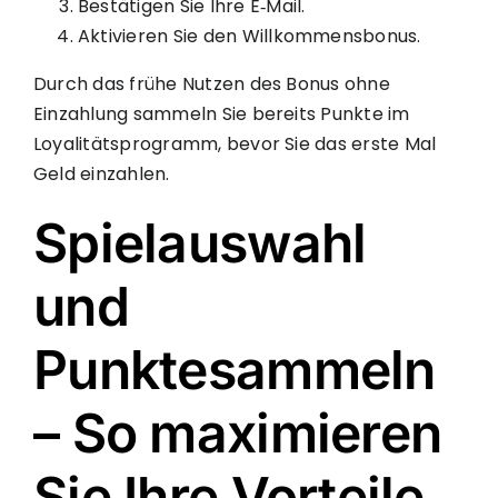
Bestätigen Sie Ihre E‑Mail.
Aktivieren Sie den Willkommensbonus.
Durch das frühe Nutzen des Bonus ohne
Einzahlung sammeln Sie bereits Punkte im
Loyalitätsprogramm, bevor Sie das erste Mal
Geld einzahlen.
Spielauswahl
und
Punktesammeln
– So maximieren
Sie Ihre Vorteile