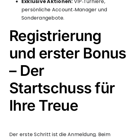
Exklusive Aktionen:
VIP‑Turniere,
persönliche Account‑Manager und
Sonderangebote.
Registrierung
und erster Bonus
– Der
Startschuss für
Ihre Treue
Der erste Schritt ist die Anmeldung. Beim