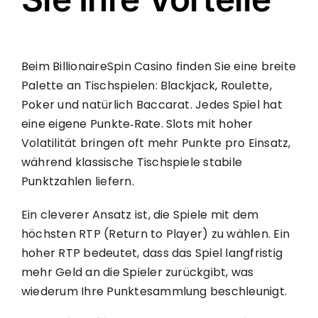
Beim BillionaireSpin Casino finden Sie eine breite
Palette an Tischspielen: Blackjack, Roulette,
Poker und natürlich Baccarat. Jedes Spiel hat
eine eigene Punkte‑Rate. Slots mit hoher
Volatilität bringen oft mehr Punkte pro Einsatz,
während klassische Tischspiele stabile
Punktzahlen liefern.
Ein cleverer Ansatz ist, die Spiele mit dem
höchsten RTP (Return to Player) zu wählen. Ein
hoher RTP bedeutet, dass das Spiel langfristig
mehr Geld an die Spieler zurückgibt, was
wiederum Ihre Punktesammlung beschleunigt.