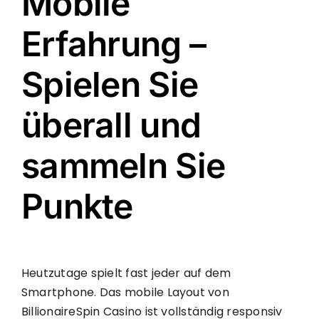
Mobile
Erfahrung –
Spielen Sie
überall und
sammeln Sie
Punkte
Heutzutage spielt fast jeder auf dem
Smartphone. Das mobile Layout von
BillionaireSpin Casino ist vollständig responsiv