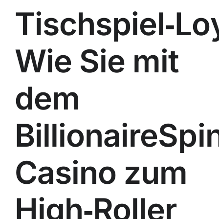
Tischspiel‑Loy
Wie Sie mit
dem
BillionaireSpi
Casino zum
High‑Roller