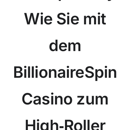
Wie Sie mit
dem
BillionaireSpin
Casino zum
High‑Roller