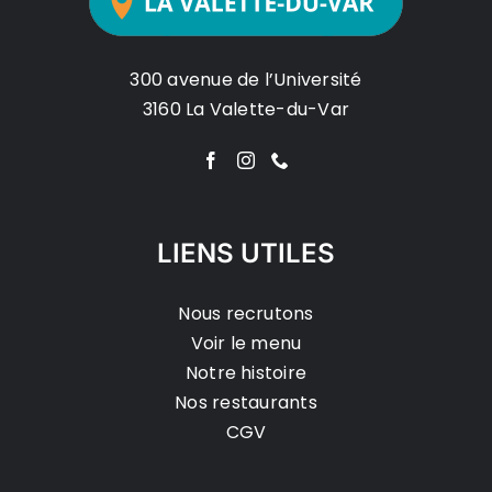
300 avenue de l’Université
3160 La Valette-du-Var
LIENS UTILES
Nous recrutons
Voir le menu
Notre histoire
Nos restaurants
CGV