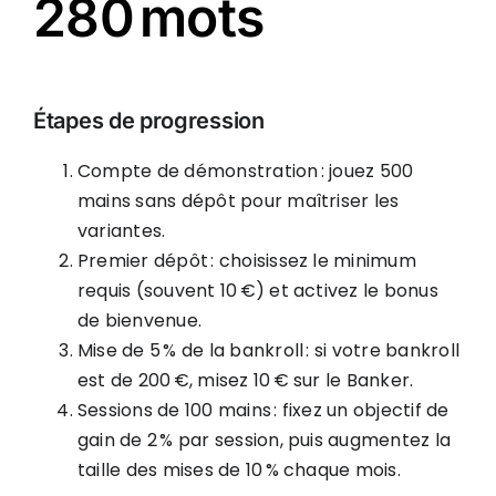
280 mots
Étapes de progression
Compte de démonstration : jouez 500
mains sans dépôt pour maîtriser les
variantes.
Premier dépôt : choisissez le minimum
requis (souvent 10 €) et activez le bonus
de bienvenue.
Mise de 5 % de la bankroll : si votre bankroll
est de 200 €, misez 10 € sur le Banker.
Sessions de 100 mains : fixez un objectif de
gain de 2 % par session, puis augmentez la
taille des mises de 10 % chaque mois.