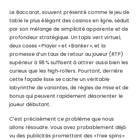
Le Baccarat, souvent présenté comme le jeu de
table le plus élégant des casinos en ligne, séduit
par son mélange de simplicité apparente et de
profondeur stratégique. Un tapis vert virtuel,
deux cases « Player » et « Banker », et la
promesse d’un taux de retour au joueur (RTP)
supérieur à 98 % suffisent à attirer aussi bien les
curieux que les high‑rollers. Pourtant, derrière
cette façade lisse se cache un véritable
labyrinthe de variantes, de règles de mise et de
bonus qui peuvent rapidement désorienter le
joueur débutant.
C’est précisément ce problème que nous
allons résoudre. Vous avez probablement déjà
vu des publicités promettant des « free spins »