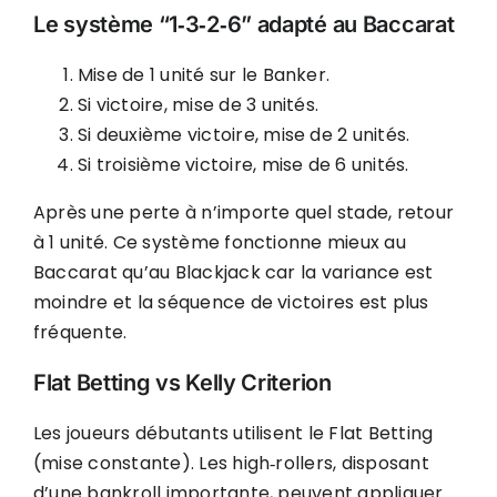
Le système “1‑3‑2‑6” adapté au Baccarat
Mise de 1 unité sur le Banker.
Si victoire, mise de 3 unités.
Si deuxième victoire, mise de 2 unités.
Si troisième victoire, mise de 6 unités.
Après une perte à n’importe quel stade, retour
à 1 unité. Ce système fonctionne mieux au
Baccarat qu’au Blackjack car la variance est
moindre et la séquence de victoires est plus
fréquente.
Flat Betting vs Kelly Criterion
Les joueurs débutants utilisent le Flat Betting
(mise constante). Les high‑rollers, disposant
d’une bankroll importante, peuvent appliquer