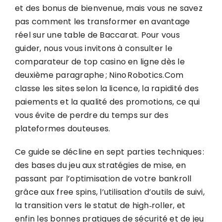
et des bonus de bienvenue, mais vous ne savez
pas comment les transformer en avantage
réel sur une table de Baccarat. Pour vous
guider, nous vous invitons à consulter le
comparateur de
top casino en ligne
dès le
deuxième paragraphe ; Nino Robotics.Com
classe les sites selon la licence, la rapidité des
paiements et la qualité des promotions, ce qui
vous évite de perdre du temps sur des
plateformes douteuses.
Ce guide se décline en sept parties techniques :
des bases du jeu aux stratégies de mise, en
passant par l’optimisation de votre bankroll
grâce aux free spins, l’utilisation d’outils de suivi,
la transition vers le statut de high‑roller, et
enfin les bonnes pratiques de sécurité et de jeu