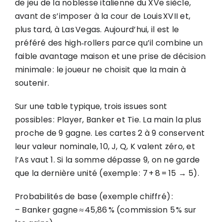
de jeu de la noblesse italienne du XVe siècle,
avant de s’imposer à la cour de Louis XVII et,
plus tard, à Las Vegas. Aujourd’hui, il est le
préféré des high‑rollers parce qu’il combine un
faible avantage maison et une prise de décision
minimale : le joueur ne choisit que la main à
soutenir.
Sur une table typique, trois issues sont
possibles : Player, Banker et Tie. La main la plus
proche de 9 gagne. Les cartes 2 à 9 conservent
leur valeur nominale, 10, J, Q, K valent zéro, et
l’As vaut 1. Si la somme dépasse 9, on ne garde
que la dernière unité (exemple : 7 + 8 = 15 → 5).
Probabilités de base (exemple chiffré) :
– Banker gagne ≈ 45,86 % (commission 5 % sur