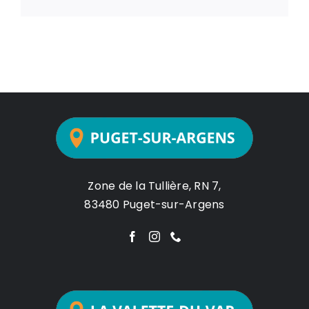
Zone de la Tullière, RN 7,
83480 Puget-sur-Argens