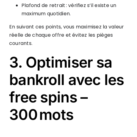
Plafond de retrait : vérifiez s’il existe un
maximum quotidien.
En suivant ces points, vous maximisez la valeur
réelle de chaque offre et évitez les pièges
courants.
3. Optimiser sa
bankroll avec les
free spins –
300 mots