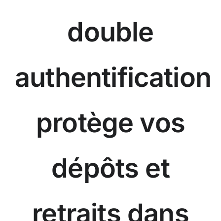
double
authentification
protège vos
dépôts et
retraits dans