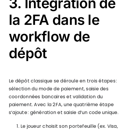
3. Intégration de
la 2FA dans le
workflow de
dépôt
Le dépôt classique se déroule en trois étapes :
sélection du mode de paiement, saisie des
coordonnées bancaires et validation du
paiement. Avec la 2FA, une quatrième étape
s’ajoute : génération et saisie d’un code unique.
Le joueur choisit son portefeuille (ex. Visa,