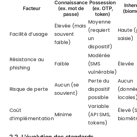
Connaissance
Possession
Inher
Facteur
(ex. mot de
(ex. OTP,
(biomé
passe)
token)
Moyenne
Élevée (mais
(requiert
Haute (
Facilité d’usage
souvent
un
saisie)
faible)
dispositif)
Modérée
Résistance au
Faible
(SMS
Élevée
phishing
vulnérable)
Perte du
Aucun
Aucun (se
Risque de perte
dispositif
(donné
souvient)
possible
locales
Variable
Coût
Élevé (
Minime
(API SMS,
d’implémentation
biométr
tokens)
2.2. L’évolution des standards