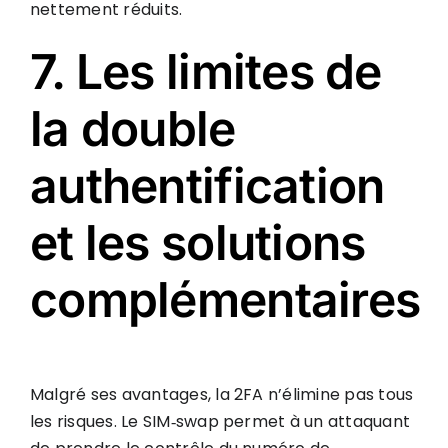
nettement réduits.
7. Les limites de
la double
authentification
et les solutions
complémentaires
Malgré ses avantages, la 2FA n’élimine pas tous
les risques. Le SIM‑swap permet à un attaquant