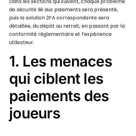
Dans les sections qui suivent, chaque problème
de sécurité lié aux paiements sera présenté,
puis la solution 2FA correspondante sera
détaillée, du dépôt au retrait, en passant par la
conformité réglementaire et l’expérience
utilisateur.
1. Les menaces
qui ciblent les
paiements des
joueurs