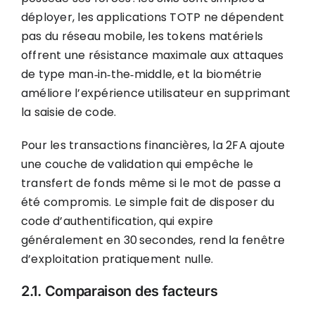
déployer, les applications TOTP ne dépendent
pas du réseau mobile, les tokens matériels
offrent une résistance maximale aux attaques
de type man‑in‑the‑middle, et la biométrie
améliore l’expérience utilisateur en supprimant
la saisie de code.
Pour les transactions financières, la 2FA ajoute
une couche de validation qui empêche le
transfert de fonds même si le mot de passe a
été compromis. Le simple fait de disposer du
code d’authentification, qui expire
généralement en 30 secondes, rend la fenêtre
d’exploitation pratiquement nulle.
2.1. Comparaison des facteurs