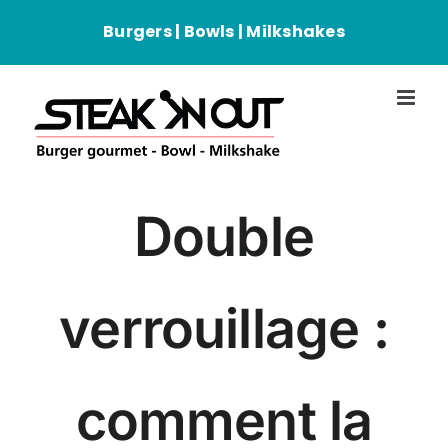
Passer
Burgers | Bowls | Milkshakes
au
contenu
Double
verrouillage :
comment la