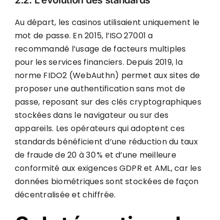
Au départ, les casinos utilisaient uniquement le
mot de passe. En 2015, l’ISO 27001 a
recommandé l’usage de facteurs multiples
pour les services financiers. Depuis 2019, la
norme FIDO2 (WebAuthn) permet aux sites de
proposer une authentification sans mot de
passe, reposant sur des clés cryptographiques
stockées dans le navigateur ou sur des
appareils. Les opérateurs qui adoptent ces
standards bénéficient d’une réduction du taux
de fraude de 20 à 30 % et d’une meilleure
conformité aux exigences GDPR et AML, car les
données biométriques sont stockées de façon
décentralisée et chiffrée.