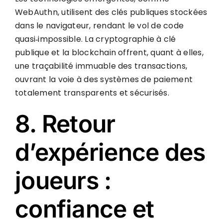
WebAuthn, utilisent des clés publiques stockées
dans le navigateur, rendant le vol de code
quasi‑impossible. La cryptographie à clé
publique et la blockchain offrent, quant à elles,
une traçabilité immuable des transactions,
ouvrant la voie à des systèmes de paiement
totalement transparents et sécurisés.
8. Retour
d’expérience des
joueurs :
confiance et