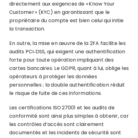
directement aux exigences de « Know Your
Customer » (KYC) en garantissant que le
propriétaire du compte est bien celui qui initie
la transaction.
En outre, la mise en œuvre de la 2FA facilite les
audits PCI‑DSS, qui exigent une authentification
forte pour toute opération impliquant des
cartes bancaires. Le GDPR, quant à lui, oblige les
opérateurs à protéger les données
personnelles ; la double authentification réduit
le risque de fuite de ces informations.
Les certifications ISO 27001 et les audits de
conformité sont ainsi plus simples à obtenir, car
les contrôles d’accès sont clairement
documentés et les incidents de sécurité sont