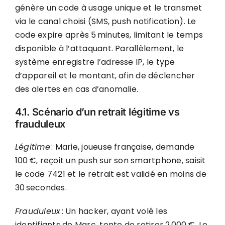
génère un code à usage unique et le transmet
via le canal choisi (SMS, push notification). Le
code expire après 5 minutes, limitant le temps
disponible à l’attaquant. Parallèlement, le
système enregistre l’adresse IP, le type
d’appareil et le montant, afin de déclencher
des alertes en cas d’anomalie.
4.1. Scénario d’un retrait légitime vs
frauduleux
Légitime
: Marie, joueuse française, demande
100 €, reçoit un push sur son smartphone, saisit
le code 7421 et le retrait est validé en moins de
30 secondes.
Frauduleux
: Un hacker, ayant volé les
identifiants de Marc, tente de retirer 2 000 €. Le