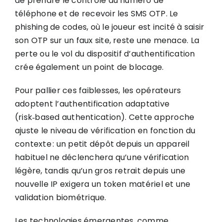
de prendre le contrôle du numéro de
téléphone et de recevoir les SMS OTP. Le
phishing de codes, où le joueur est incité à saisir
son OTP sur un faux site, reste une menace. La
perte ou le vol du dispositif d’authentification
crée également un point de blocage.
Pour pallier ces faiblesses, les opérateurs
adoptent l’authentification adaptative
(risk‑based authentication). Cette approche
ajuste le niveau de vérification en fonction du
contexte : un petit dépôt depuis un appareil
habituel ne déclenchera qu’une vérification
légère, tandis qu’un gros retrait depuis une
nouvelle IP exigera un token matériel et une
validation biométrique.
Les technologies émergentes, comme