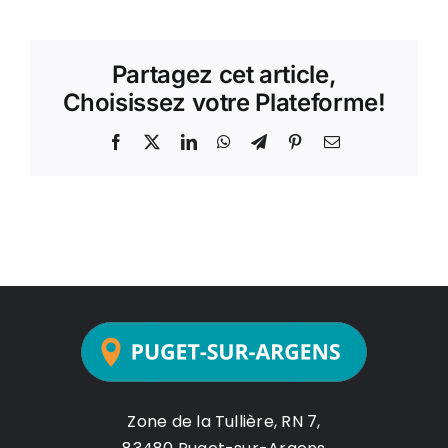
Partagez cet article,
Choisissez votre Plateforme!
Facebook
X
LinkedIn
WhatsApp
Telegram
Pinterest
Email
Zone de la Tullière, RN 7,