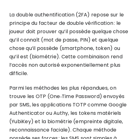
La double authentification (2FA) repose sur le
principe du facteur de double vérification : le
joueur doit prouver qu’il possède quelque chose
qu’il connaît (mot de passe, PIN) et quelque
chose qu’il possède (smartphone, token) ou
qu’il est (biométrie). Cette combinaison rend
l’accès non autorisé exponentiellement plus
difficile.
Parmi les méthodes les plus répandues, on
trouve les OTP (One‑Time Password) envoyés
par SMS, les applications TOTP comme Google
Authenticator ou Authy, les tokens matériels
(YubiKey) et la biométrie (empreinte digitale,
reconnaissance faciale). Chaque méthode
possède ses forces : les SMS sont simples à