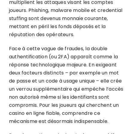
multiplient les attaques visant les comptes
joueurs. Phishing, malware mobile et credential
stuffing sont devenus monnaie courante,
mettant en péril les fonds déposés et la
réputation des opérateurs.
Face à cette vague de fraudes, la double
authentification (ou 2FA) apparaît comme la
réponse technologique majeure. En exigeant
deux facteurs distincts – par exemple un mot
de passe et un code à usage unique – elle crée
un verrou supplémentaire qui empêche l’accès
non autorisé même si les identifiants sont
compromis. Pour les joueurs qui cherchent un
casino en ligne fiable
, comprendre ce
mécanisme est désormais indispensable.