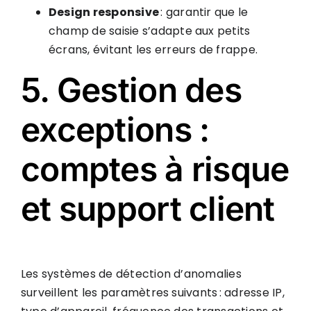
Design responsive
: garantir que le
champ de saisie s’adapte aux petits
écrans, évitant les erreurs de frappe.
5. Gestion des
exceptions :
comptes à risque
et support client
Les systèmes de détection d’anomalies
surveillent les paramètres suivants : adresse IP,