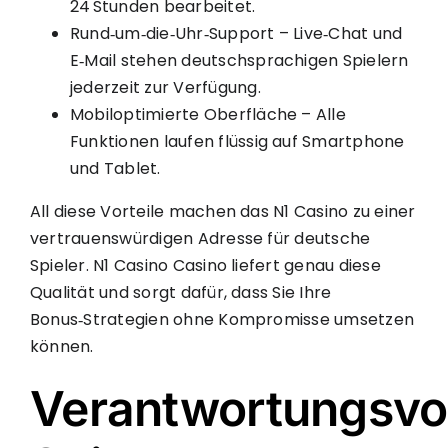
24 Stunden bearbeitet.
Rund‑um‑die‑Uhr‑Support – Live‑Chat und
E‑Mail stehen deutschsprachigen Spielern
jederzeit zur Verfügung.
Mobiloptimierte Oberfläche – Alle
Funktionen laufen flüssig auf Smartphone
und Tablet.
All diese Vorteile machen das N1 Casino zu einer
vertrauenswürdigen Adresse für deutsche
Spieler.
N1 Casino Casino
liefert genau diese
Qualität und sorgt dafür, dass Sie Ihre
Bonus‑Strategien ohne Kompromisse umsetzen
können.
Verantwortungsvo