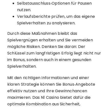
Selbstausschluss‑Optionen für Pausen
nutzen.
Verlaufsberichte prüfen, um das eigene
Spielverhalten zu analysieren.
Durch diese Maßnahmen bleibt das
Spielvergnügen erhalten und Sie vermeiden
mögliche Risiken. Denken Sie daran: Der
Schlüssel zum langfristigen Erfolg liegt nicht nur
im Bonus, sondern auch in einem gesunden
Spielverhalten.
Mit den richtigen Informationen und einer
klaren Strategie können Sie Bonus‑Angebote
effektiv nutzen und Ihre Gewinnchancen
maximieren. Das N1 Casino bietet dafür die
optimale Kombination aus Sicherheit,