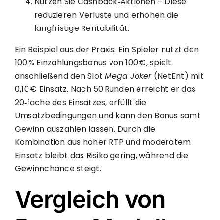
Nutzen Sie Cashback‑Aktionen – Diese
reduzieren Verluste und erhöhen die
langfristige Rentabilität.
Ein Beispiel aus der Praxis: Ein Spieler nutzt den
100 % Einzahlungsbonus von 100 €, spielt
anschließend den Slot
Mega Joker
(NetEnt) mit
0,10 € Einsatz. Nach 50 Runden erreicht er das
20‑fache des Einsatzes, erfüllt die
Umsatzbedingungen und kann den Bonus samt
Gewinn auszahlen lassen. Durch die
Kombination aus hoher RTP und moderatem
Einsatz bleibt das Risiko gering, während die
Gewinnchance steigt.
Vergleich von