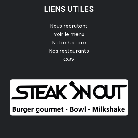
LIENS UTILES
Nous recrutons
Voir le menu
Notre histoire
Nos restaurants
CGV