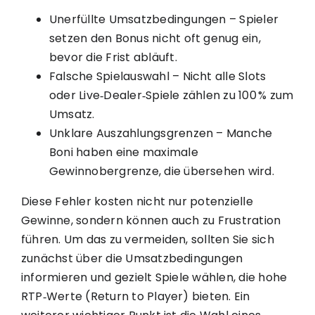
Unerfüllte Umsatzbedingungen – Spieler
setzen den Bonus nicht oft genug ein,
bevor die Frist abläuft.
Falsche Spielauswahl – Nicht alle Slots
oder Live‑Dealer‑Spiele zählen zu 100 % zum
Umsatz.
Unklare Auszahlungsgrenzen – Manche
Boni haben eine maximale
Gewinnobergrenze, die übersehen wird.
Diese Fehler kosten nicht nur potenzielle
Gewinne, sondern können auch zu Frustration
führen. Um das zu vermeiden, sollten Sie sich
zunächst über die Umsatzbedingungen
informieren und gezielt Spiele wählen, die hohe
RTP‑Werte (Return to Player) bieten. Ein