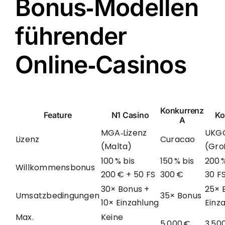
Bonus‑Modellen
führender
Online‑Casinos
Konkurrenz
Feature
N1 Casino
Ko
A
MGA‑Lizenz
UKG
Lizenz
Curacao
(Malta)
(Gro
100 % bis
150 % bis
200 
Willkommensbonus
200 € + 50 FS
300 €
30 F
30× Bonus +
25× 
Umsatzbedingungen
35× Bonus
10× Einzahlung
Einz
Max.
Keine
5.000 €
3.50