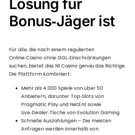
Lösung für
Bonus‑Jäger ist
Für alle, die nach einem regulierten
Online‑Casino ohne GGL‑Einschränkungen
suchen, bietet das N1 Casino genau das Richtige.
Die Plattform kombiniert:
Mehr als 4.000 Spiele von über 50
Anbietern, darunter Top‑Slots von
Pragmatic Play und NetEnt sowie
Live‑Dealer‑Tische von Evolution Gaming.
Schnelle Auszahlungen – Die meisten
Anfragen werden innerhalb von