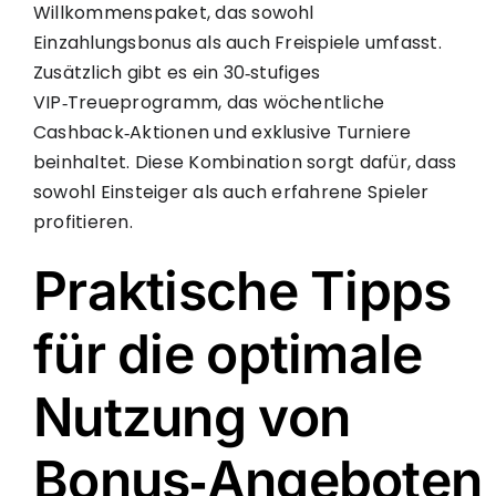
Willkommenspaket, das sowohl
Einzahlungsbonus als auch Freispiele umfasst.
Zusätzlich gibt es ein 30‑stufiges
VIP‑Treueprogramm, das wöchentliche
Cashback‑Aktionen und exklusive Turniere
beinhaltet. Diese Kombination sorgt dafür, dass
sowohl Einsteiger als auch erfahrene Spieler
profitieren.
Praktische Tipps
für die optimale
Nutzung von
Bonus‑Angeboten