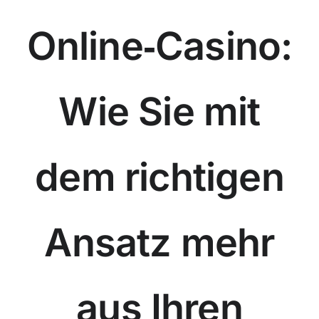
Online‑Casino:
Wie Sie mit
dem richtigen
Ansatz mehr
aus Ihren