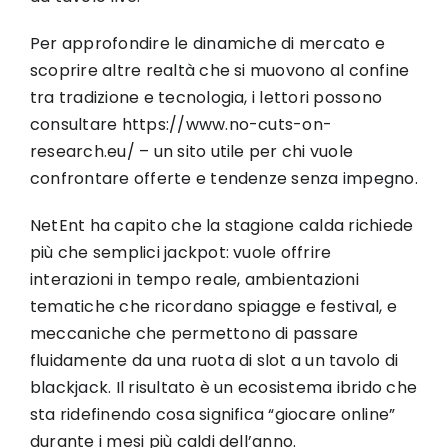
Per approfondire le dinamiche di mercato e
scoprire altre realtà che si muovono al confine
tra tradizione e tecnologia, i lettori possono
consultare
https://www.no-cuts-on-
research.eu/
– un sito utile per chi vuole
confrontare offerte e tendenze senza impegno.
NetEnt ha capito che la stagione calda richiede
più che semplici jackpot: vuole offrire
interazioni in tempo reale, ambientazioni
tematiche che ricordano spiagge e festival, e
meccaniche che permettono di passare
fluidamente da una ruota di slot a un tavolo di
blackjack. Il risultato è un ecosistema ibrido che
sta ridefinendo cosa significa “giocare online”
durante i mesi più caldi dell’anno.