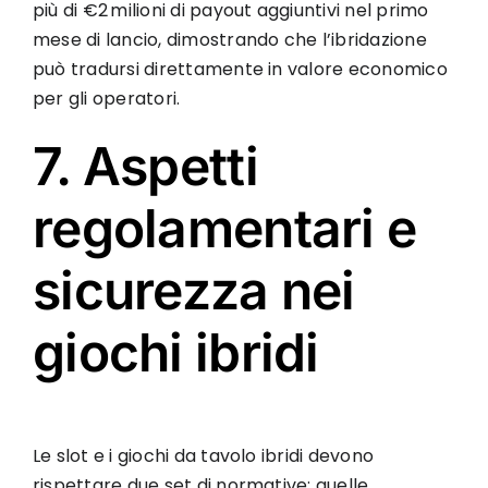
più di €2 milioni di payout aggiuntivi nel primo
mese di lancio, dimostrando che l’ibridazione
può tradursi direttamente in valore economico
per gli operatori.
7. Aspetti
regolamentari e
sicurezza nei
giochi ibridi
Le slot e i giochi da tavolo ibridi devono
rispettare due set di normative: quelle