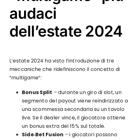
audaci
dell’estate 2024
L’estate 2024 ha visto l’introduzione di tre
meccaniche che ridefiniscono il concetto di
“multigame”:
Bonus Split
– durante un giro di slot, un
segmento del payout viene reindirizzato a
una scommessa secondaria su un tavolo
live. Se il dealer vince, il giocatore ottiene
un bonus extra del 15 % sul totale.
Side‑Bet Fusion
– i giocatori possono