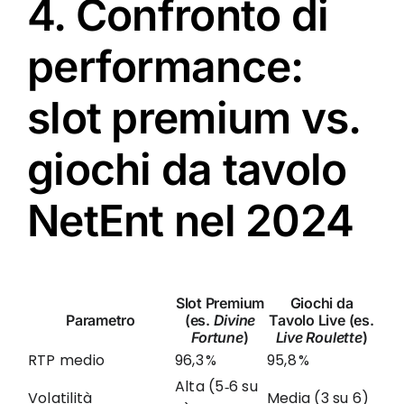
4. Confronto di
performance:
slot premium vs.
giochi da tavolo
NetEnt nel 2024
Slot Premium
Giochi da
Parametro
(es.
Divine
Tavolo Live (es.
Fortune
)
Live Roulette
)
RTP medio
96,3 %
95,8 %
Alta (5‑6 su
Volatilità
Media (3 su 6)