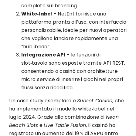
completo sul branding.
White‑label
– NetEnt fornisce una
piattaforma pronta all’uso, con interfaccia
personalizzabile, ideale per nuovi operatori
che vogliono lanciare rapidamente una
“hub ibrida”.
Integrazione API
– le funzioni di
slot‑tavolo sono esposte tramite API REST,
consentendo a casinò con architetture
micro‑service di inserire i giochi nei propri
flussi senza ricodifica.
Un case study esemplare è
Sunset Casino
, che
ha implementato il modello white‑label nel
luglio 2024. Grazie alla combinazione di
Neon
Beach Slots
e
Live Table Fusion
, il casinò ha
registrato un aumento del 19 % di ARPU entro