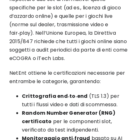
specifiche per le slot (ad es., licenza di gioco
d’azzardo online) e quelle per i giochi live
(norme sul dealer, trasmissione video e
fair‑play). Nell’Unione Europea, la Direttiva
2015/847 richiede che tutti i giochi online siano
soggetti a audit periodici da parte di enti come
eCOGRA o iTech Labs.
NetEnt ottiene le certificazioni necessarie per
entrambe le categorie, garantendo:
Crittografia end‑to‑end
(TLS 1.3) per
tutti i flussi video e dati di scommessa.
Random Number Generator (RNG)
certificato
per le componenti slot,
verificato da test indipendenti.
Monitoraggio anti‑fraud
basato su AI