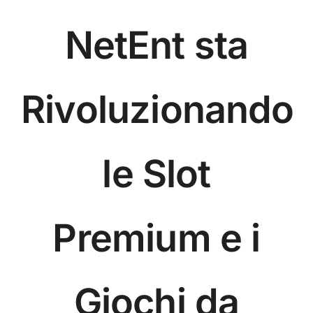
NetEnt sta
Rivoluzionando
le Slot
Premium e i
Giochi da