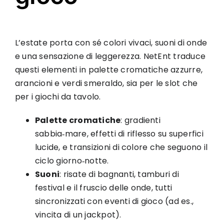
L’estate porta con sé colori vivaci, suoni di onde
e una sensazione di leggerezza. NetEnt traduce
questi elementi in palette cromatiche azzurre,
arancioni e verdi smeraldo, sia per le slot che
per i giochi da tavolo.
Palette cromatiche
: gradienti
sabbia‑mare, effetti di riflesso su superfici
lucide, e transizioni di colore che seguono il
ciclo giorno‑notte.
Suoni
: risate di bagnanti, tamburi di
festival e il fruscio delle onde, tutti
sincronizzati con eventi di gioco (ad es.,
vincita di un jackpot).