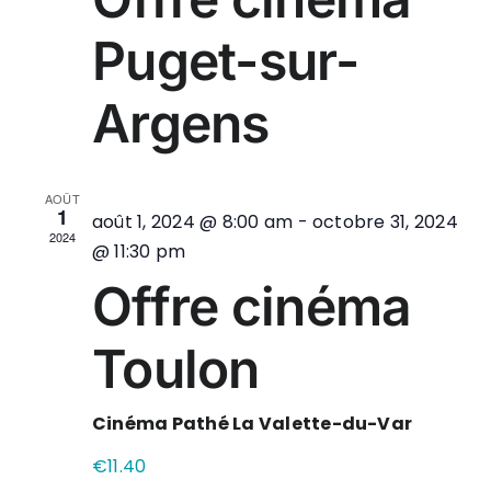
de
Puget-sur-
vue
Argens
Évè
AOÛT
1
août 1, 2024 @ 8:00 am
-
octobre 31, 2024
2024
@ 11:30 pm
Offre cinéma
Toulon
Cinéma Pathé La Valette-du-Var
€11.40