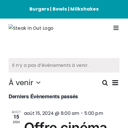
Passer
Burgers | Bowls | Milkshakes
au
contenu
Il n’y a pas d’évènements à venir.
À venir
Navi
Recherc
Rec
Liste
de
Sélectionnez
vues
Derniers Évènements passés
une
et
Évè
date.
AOÛT
août 15, 2024 @ 8:00 am
-
5:00 pm
15
navi
Offre cinéma
2024