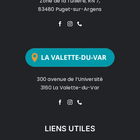
Zone de la Tullière, RN 7,
83480 Puget-sur-Argens
300 avenue de l’Université
3160 La Valette-du-Var
LIENS UTILES