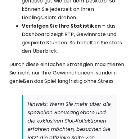
genauso gut wie auf dem Desktop. So
können Sie jederzeit an Ihren
Lieblings‑Slots drehen.
Verfolgen Sie Ihre Statistiken
– das
Dashboard zeigt RTP, Gewinnrate und
gespielte Stunden. So behalten Sie stets
den Überblick.
Durch diese einfachen Strategien maximieren
Sie nicht nur Ihre Gewinnchancen, sondern
genießen das Spiel langfristig ohne Stress.
Hinweis: Wenn Sie mehr über die
speziellen Bonusangebote und
die exklusiven Slot‑Kollektionen
erfahren möchten, besuchen Sie
jetzt die offizielle Seite von