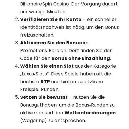
BillionaireSpin Casino. Der Vorgang dauert
nur wenige Minuten.
Verifizieren Sie Ihr Konto
– ein schneller
Identitätsnachweis ist nötig, um den Bonus
freizuschalten.
Aktivieren Sie den Bonus
im
Promotions‑Bereich. Dort finden Sie den
Code für den
Bonus ohne Einzahlung
.
Wählen Sie einen Slot
aus der Kategorie
„Luxus‑Slots“. Diese Spiele haben oft die
höchste
RTP
und bieten zusätzliche
Freispiel‑Runden.
Setzen Sie bewusst
– nutzen Sie die
Bonusguthaben, um die Bonus‑Runden zu
aktivieren und den
Wettanforderungen
(Wagering) zu entsprechen.