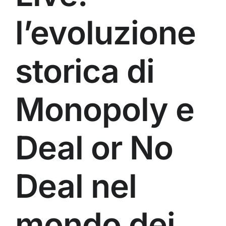
l’evoluzione
storica di
Monopoly e
Deal or No
Deal nel
mondo dei