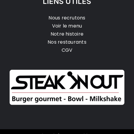
LIENS UTILES
Nous recrutons
Voir le menu
Notre histoire
Nos restaurants
CGV