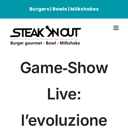
Passer
Burgers | Bowls | Milkshakes
au
contenu
Game‑Show
Live:
l’evoluzione