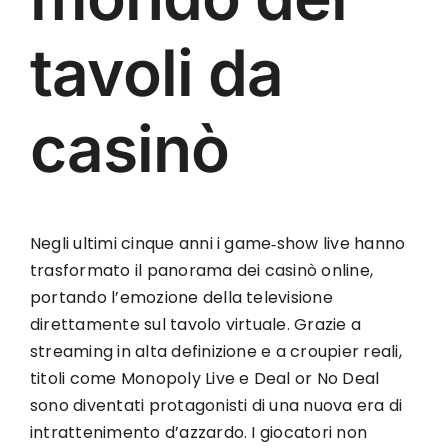
tavoli da
casinò
Negli ultimi cinque anni i game‑show live hanno
trasformato il panorama dei casinò online,
portando l’emozione della televisione
direttamente sul tavolo virtuale. Grazie a
streaming in alta definizione e a croupier reali,
titoli come Monopoly Live e Deal or No Deal
sono diventati protagonisti di una nuova era di
intrattenimento d’azzardo. I giocatori non