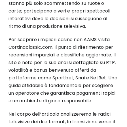
stanno più solo scommettendo su ruote o
carte; partecipano a veri e propri spettacoli
interattivi dove le decisioni si susseguono al
ritmo di una produzione televisiva.
Per scoprire i
migliori casino non AAMS
visita
Cortinaclassic.com, il punto di riferimento per
recensioni imparziali e classifiche aggiornate. Il
sito è noto per le sue analisi dettagliate su RTP,
volatilità e bonus benvenuto offerti da
piattaforme come Sportbet, Snai e NetBet. Una
guida affidabile è fondamentale per scegliere
un operatore che garantisca pagamenti rapidi
e un ambiente di gioco responsabile.
Nel corpo dell’articolo analizzeremo le radici
televisive dei due format, la transizione verso il