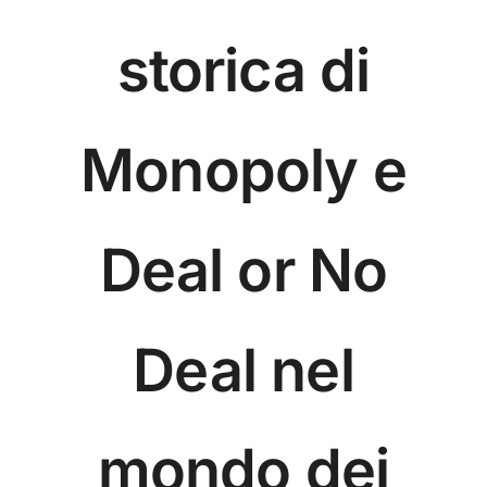
storica di
Monopoly e
Deal or No
Deal nel
mondo dei