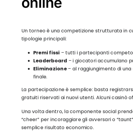
online
Un torneo è una competizione strutturata in cu
tipologie principali:
Premi fissi
– tutti i partecipanti compet
Leaderboard
– i giocatori accumulano pun
Eliminazione
– al raggiungimento di una so
finale.
La partecipazione è semplice: basta registrars
gratuiti riservati ai nuovi utenti. Alcuni casin
Una volta dentro, la componente social prende 
“cheer” per incoraggiare gli avversari o “taunt
semplice risultato economico.