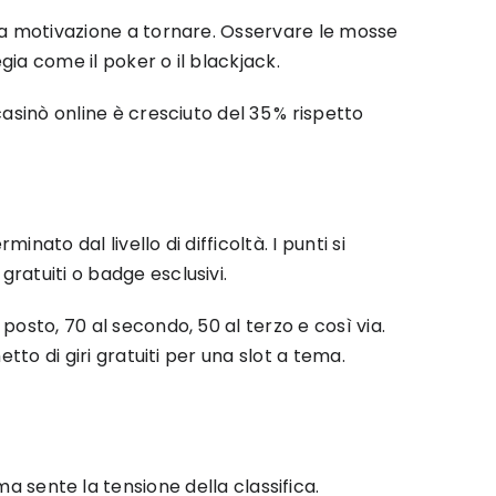
 la motivazione a tornare. Osservare le mosse
gia come il poker o il blackjack.
casinò online è cresciuto del 35 % rispetto
ato dal livello di difficoltà. I punti si
ratuiti o badge esclusivi.
posto, 70 al secondo, 50 al terzo e così via.
tto di giri gratuiti per una slot a tema.
 sente la tensione della classifica.