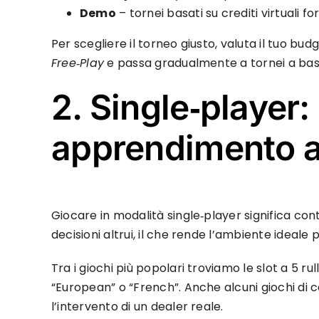
Demo
– tornei basati su crediti virtuali f
Per scegliere il torneo giusto, valuta il tuo budg
Free‑Play
e passa gradualmente a tornei a basso
2. Single‑player:
apprendimento 
Giocare in modalità single‑player significa con
decisioni altrui, il che rende l’ambiente ideale
Tra i giochi più popolari troviamo le slot a 5 r
“European” o “French”. Anche alcuni giochi di ca
l’intervento di un dealer reale.