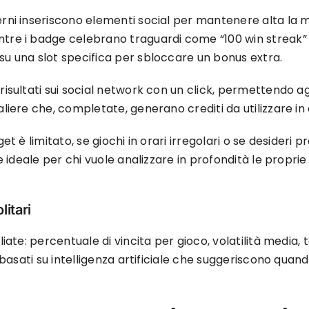
erni inseriscono elementi social per mantenere alta la 
tre i badge celebrano traguardi come “100 win streak” o 
su una slot specifica per sbloccare un bonus extra.
isultati sui social network con un click, permettendo agl
liere che, completate, generano crediti da utilizzare in a
et è limitato, se giochi in orari irregolari o se desideri p
he ideale per chi vuole analizzare in profondità le propri
litari
liate: percentuale di vincita per gioco, volatilità media
li basati su intelligenza artificiale che suggeriscono q