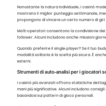
Nonostante la natura individuale, i casinò mod
mostrano il miglior punteggio settimanale, men
propongono di vincere un certo numero di giri 
Molti operatori consentono la condivisione dei r
follower. Alcuni includono anche missioni giorna
Quando preferire il single‑player? Se il tuo budg
modalità solitaria è la scelta più sicura. È anc
esterni.
Strumenti di auto‑analisi per i giocatori so
I casinò più avanzati offrono statistiche dettag
mani più significative. Alcuni includono consig
basandosi sui pattern di gioco personali.