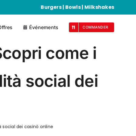
Burgers | Bowls | Milkshakes
Offres
Événements
COMMANDER
Scopri come i
ità social dei
 social dei casinò online