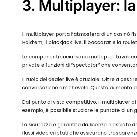
3. Multiplayer: l
Il multiplayer porta l’atmosfera di un casinò f
Hold’em, il blackjack live, il baccarat e la rou
Le componenti social sono molteplici: tavoli cond
private e funzioni di “spectator” che consenton
Il ruolo dei dealer live è cruciale. Oltre a ge
conversazione amichevole. Questo aumento di i
Dal punto di vista competitivo, il multiplayer 
esempio, è possibile studiare le puntate di un g
La sicurezza è garantita da licenze rilasciate
flussi video criptati che assicurano trasparenz