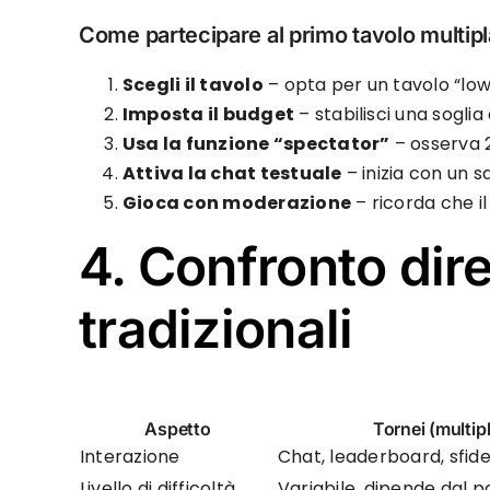
Come partecipare al primo tavolo multip
Scegli il tavolo
– opta per un tavolo “low
Imposta il budget
– stabilisci una soglia 
Usa la funzione “spectator”
– osserva 2‑
Attiva la chat testuale
– inizia con un s
Gioca con moderazione
– ricorda che i
4. Confronto dire
tradizionali
Aspetto
Tornei (multip
Interazione
Chat, leaderboard, sfid
Livello di difficoltà
Variabile, dipende dal po