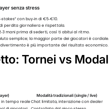
layer senza stress
‑stakes” con buy‑in di €5‑€10.
di perdita giornaliera e rispettala.
3 mani prima di sederti, così ti abitui al ritmo.
aluto semplice; la maggior parte dei giocatori è cordiale
l divertimento è più importante del risultato economico.
tto: Tornei vs Modal
layer)
Modalità tradizionali (single / live)
e in tempo reale
Chat limitata, interazione con dealer
ol di giocatori
Controllata dal gioco stesso