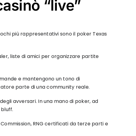
casinò “live”
iochi più rappresentativi sono il poker Texas
aler, liste di amici per organizzare partite
 a domande e mantengono un tono di
catore parte di una community reale.
 degli avversari. In una mano di poker, ad
bluff.
Commission, RNG certificati da terze parti e