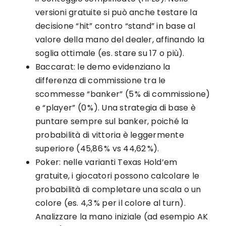
versioni gratuite si può anche testare la
decisione “hit” contro “stand” in base al
valore della mano del dealer, affinando la
soglia ottimale (es. stare su 17 o più).
Baccarat: le demo evidenziano la
differenza di commissione tra le
scommesse “banker” (5 % di commissione)
e “player” (0 %). Una strategia di base è
puntare sempre sul banker, poiché la
probabilità di vittoria è leggermente
superiore (45,86 % vs 44,62 %).
Poker: nelle varianti Texas Hold’em
gratuite, i giocatori possono calcolare le
probabilità di completare una scala o un
colore (es. 4,3 % per il colore al turn).
Analizzare la mano iniziale (ad esempio AK