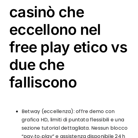
casinò che
eccellono nel
free play etico vs
due che
falliscono
Betway (eccellenza): offre demo con
grafica HD, limiti di puntata flessibili e una
sezione tutorial dettagliata. Nessun blocco
“pay‑to‑play” e assistenza disponibile 24 h