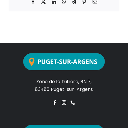
Facebook
X
LinkedIn
WhatsApp
Telegram
Pinterest
Email
Zone de la Tullière, RN 7,
83480 Puget-sur-Argens