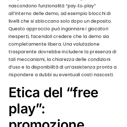
nascondono funzionalità “pay‑to‑play”
all’interno delle demo, ad esempio blocchi di
livelli che si sbloccano solo dopo un deposito.
Questo approccio può ingannare i giocatori
inesperti, facendoli credere che la demo sia
completamente libera. Una valutazione
trasparente dovrebbe includere la presenza di
tali meccanismi, la chiarezza delle condizioni
d’uso e la disponibilità di un’assistenza pronta a
rispondere a dubbi su eventuali costi nascosti.
Etica del “free
play”:
promozione