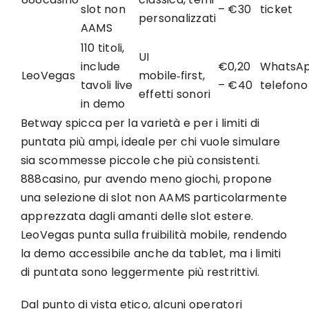
slot non
– €30
ticket
personalizzati
AAMS
110 titoli,
UI
include
€0,20
WhatsAp
LeoVegas
mobile‑first,
tavoli live
– €40
telefono
effetti sonori
in demo
Betway spicca per la varietà e per i limiti di
puntata più ampi, ideale per chi vuole simulare
sia scommesse piccole che più consistenti.
888casino, pur avendo meno giochi, propone
una selezione di slot non AAMS particolarmente
apprezzata dagli amanti delle slot estere.
LeoVegas punta sulla fruibilità mobile, rendendo
la demo accessibile anche da tablet, ma i limiti
di puntata sono leggermente più restrittivi.
Dal punto di vista etico, alcuni operatori