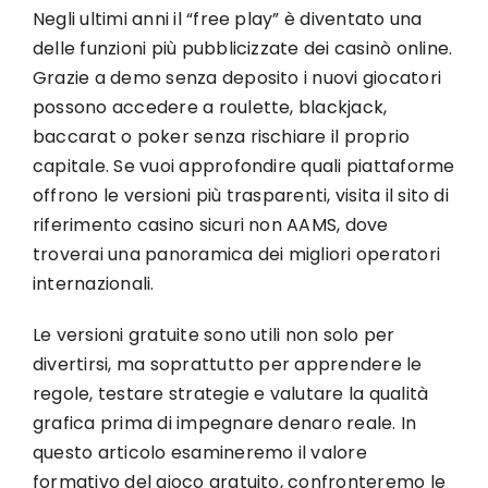
Negli ultimi anni il “free play” è diventato una
delle funzioni più pubblicizzate dei casinò online.
Grazie a demo senza deposito i nuovi giocatori
possono accedere a roulette, blackjack,
baccarat o poker senza rischiare il proprio
capitale. Se vuoi approfondire quali piattaforme
offrono le versioni più trasparenti, visita il sito di
riferimento
casino sicuri non AAMS
, dove
troverai una panoramica dei migliori operatori
internazionali.
Le versioni gratuite sono utili non solo per
divertirsi, ma soprattutto per apprendere le
regole, testare strategie e valutare la qualità
grafica prima di impegnare denaro reale. In
questo articolo esamineremo il valore
formativo del gioco gratuito, confronteremo le