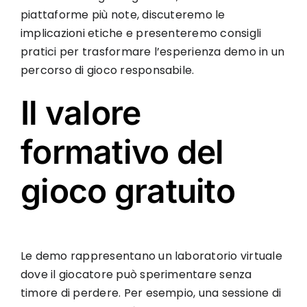
piattaforme più note, discuteremo le
implicazioni etiche e presenteremo consigli
pratici per trasformare l’esperienza demo in un
percorso di gioco responsabile.
Il valore
formativo del
gioco gratuito
Le demo rappresentano un laboratorio virtuale
dove il giocatore può sperimentare senza
timore di perdere. Per esempio, una sessione di