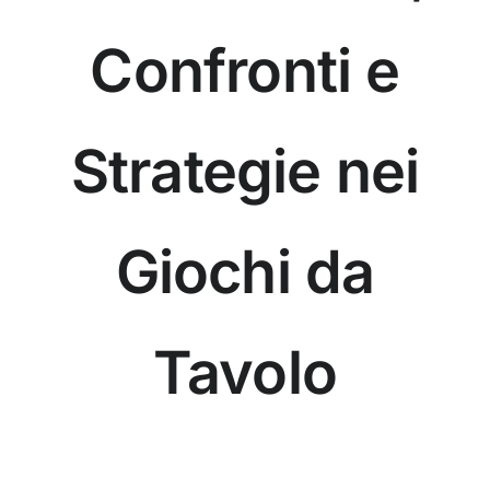
Confronti e
Strategie nei
Giochi da
Tavolo