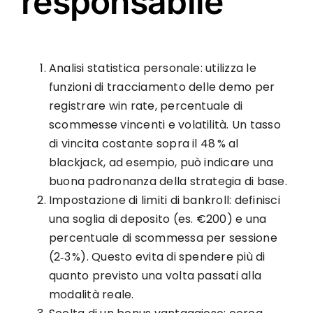
responsabile
Analisi statistica personale: utilizza le
funzioni di tracciamento delle demo per
registrare win rate, percentuale di
scommesse vincenti e volatilità. Un tasso
di vincita costante sopra il 48 % al
blackjack, ad esempio, può indicare una
buona padronanza della strategia di base.
Impostazione di limiti di bankroll: definisci
una soglia di deposito (es. €200) e una
percentuale di scommessa per sessione
(2‑3 %). Questo evita di spendere più di
quanto previsto una volta passati alla
modalità reale.