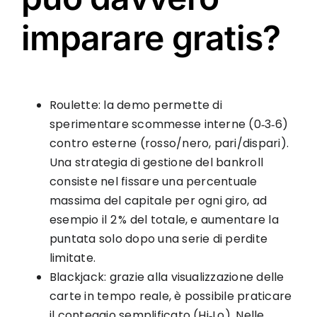
imparare gratis?
Roulette: la demo permette di
sperimentare scommesse interne (0‑3‑6)
contro esterne (rosso/nero, pari/dispari).
Una strategia di gestione del bankroll
consiste nel fissare una percentuale
massima del capitale per ogni giro, ad
esempio il 2 % del totale, e aumentare la
puntata solo dopo una serie di perdite
limitate.
Blackjack: grazie alla visualizzazione delle
carte in tempo reale, è possibile praticare
il conteggio semplificato (Hi‑Lo). Nelle