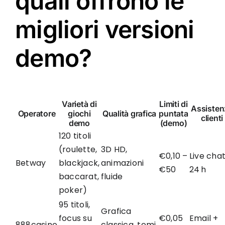
quali offrono le
migliori versioni
demo?
Varietà di
Limiti di
Assisten
Operatore
giochi
Qualità grafica
puntata
clienti
demo
(demo)
120 titoli
(roulette,
3D HD,
€0,10 –
Live cha
Betway
blackjack,
animazioni
€50
24 h
baccarat,
fluide
poker)
95 titoli,
Grafica
focus su
€0,05
Email +
888casino
classica, temi