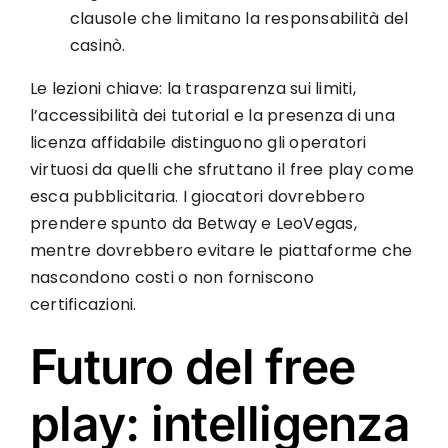
clausole che limitano la responsabilità del
casinò.
Le lezioni chiave: la trasparenza sui limiti,
l’accessibilità dei tutorial e la presenza di una
licenza affidabile distinguono gli operatori
virtuosi da quelli che sfruttano il free play come
esca pubblicitaria. I giocatori dovrebbero
prendere spunto da Betway e LeoVegas,
mentre dovrebbero evitare le piattaforme che
nascondono costi o non forniscono
certificazioni.
Futuro del free
play: intelligenza