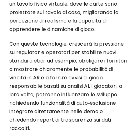
un tavolo fisico virtuale, dove le carte sono
proiettate sul tavolo di casa, migliorando la
percezione di realismo e la capacità di
apprendere le dinamiche di gioco.
Con queste tecnologie, crescerà la pressione
su regulator e operatori per stabilire nuovi
standard etici: ad esempio, obbligare i fornitori
a mostrare chiaramente le probabilità di
vincita in AR e a fornire avvisi di gioco
responsabile basati su analisi AI. I giocatori, a
loro volta, potranno influenzare lo sviluppo
richiedendo funzionalità di auto‑esclusione
integrate direttamente nelle demo o
chiedendo report di trasparenza sui dati
raccolti.