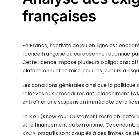
françaises
En France, l’activité de jeu en ligne est enca
licence française ou européenne reconnue par 
Cette licence impose plusieurs obligations : a
plafond annuel de mise pour les joueurs à risqu
Les conditions générales ainsi que la politique
relatives aux procédures anti‑blanchiment (A
entraîner une suspension immédiate de la lice
Le KYC (Know Your Customer) reste obligatoire 
et le financement du terrorisme. Cependant, c
KYC » lorsqu’ils sont couplés à des limites de