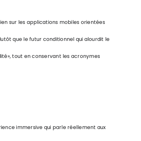
bien sur les applications mobiles orientées
ôt que le futur conditionnel qui alourdit le
ilité», tout en conservant les acronymes
érience immersive qui parle réellement aux