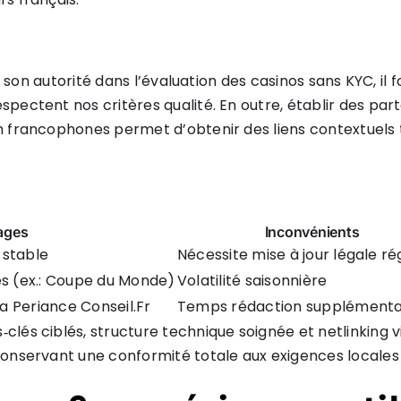
 à son autorité dans l’évaluation des casinos sans KYC, il
pectent nos critères qualité. En outre, établir des part
h francophones permet d’obtenir des liens contextuels 
ages
Inconvénients
 stable
Nécessite mise à jour légale ré
s (ex.: Coupe du Monde)
Volatilité saisonnière
ia Periance Conseil.Fr
Temps rédaction supplémenta
lés ciblés, structure technique soignée et netlinking v
onservant une conformité totale aux exigences locales d