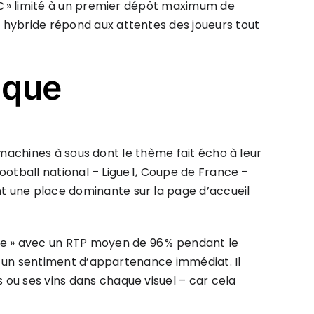
KYC » limité à un premier dépôt maximum de
e hybride répond aux attentes des joueurs tout
ique
es machines à sous dont le thème fait écho à leur
 football national – Ligue 1, Coupe de France –
nt une place dominante sur la page d’accueil
ale » avec un RTP moyen de 96 % pendant le
rée un sentiment d’appartenance immédiat. Il
 ou ses vins dans chaque visuel – car cela