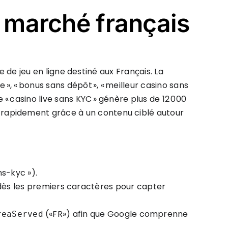
e marché français
e de jeu en ligne destiné aux Français. La
», « bonus sans dépôt », « meilleur casino sans
 casino live sans KYC » génère plus de 12 000
 rapidement grâce à un contenu ciblé autour
s-kyc »).
s dès les premiers caractères pour capter
(«FR») afin que Google comprenne
reaServed