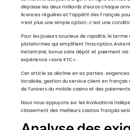
dépasse les deux milliards d’euros chaque ann
licences régulées et l’appétit des Français pou
n’est plus une simple option ; c’est une conditi
Pour les joueurs soucieux de rapidité, le terme
plateformes qui simplifient l’inscription, évite
instantané, bonus sans dépôt et paiement via 
expérience « sans KYC ».
Cet article se décline en six parties : exigence
localisée, gestion du service client en frança
de l’univers du mobile casino et des paiement
Nous nous appuyons sur les évaluations indépen
classement des meilleurs casinos français selon 
Analyse des exig