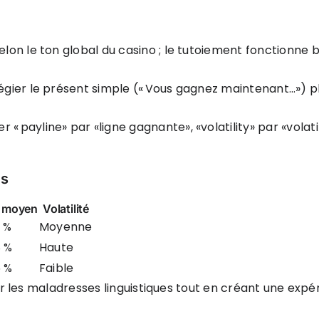
elon le ton global du casino ; le tutoiement fonctionne 
égier le présent simple (« Vous gagnez maintenant…») plut
« payline» par «ligne gagnante», «volatility» par «volat
es
 moyen
Volatilité
2 %
Moyenne
8 %
Haute
5 %
Faible
ter les maladresses linguistiques tout en créant une exp