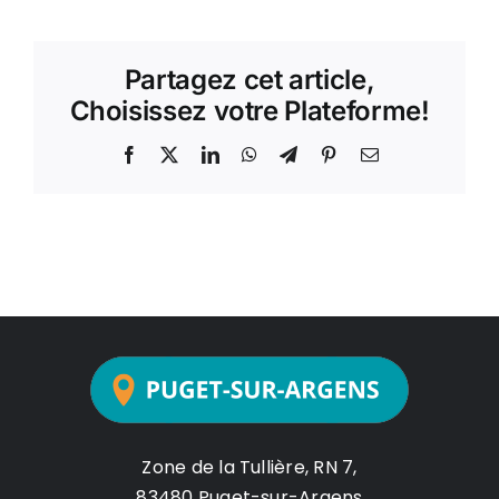
Partagez cet article,
Choisissez votre Plateforme!
Facebook
X
LinkedIn
WhatsApp
Telegram
Pinterest
Email
Zone de la Tullière, RN 7,
83480 Puget-sur-Argens