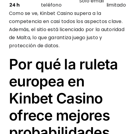
Sólo email
24 h
teléfono
limitado
Como se ve, Kinbet Casino supera a la
competencia en casi todos los aspectos clave.
Además, el sitio está licenciado por la autoridad
de Malta, lo que garantiza juego justo y
protección de datos.
Por qué la ruleta
europea en
Kinbet Casino
ofrece mejores
probabilidades