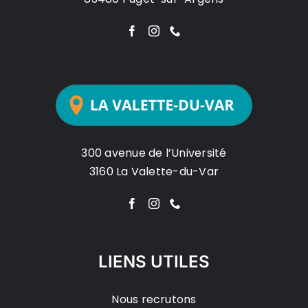
300 avenue de l’Université
3160 La Valette-du-Var
LIENS UTILES
Nous recrutons