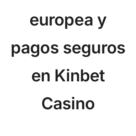
europea y
pagos seguros
en Kinbet
Casino