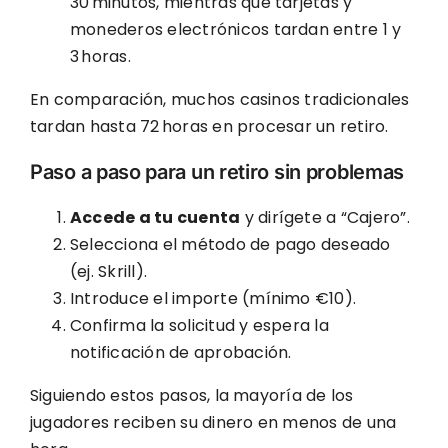
30 minutos, mientras que tarjetas y
monederos electrónicos tardan entre 1 y
3 horas.
En comparación, muchos casinos tradicionales
tardan hasta 72 horas en procesar un retiro.
Paso a paso para un retiro sin problemas
Accede a tu cuenta
y dirígete a “Cajero”.
Selecciona el método de pago deseado
(ej. Skrill).
Introduce el importe (mínimo €10).
Confirma la solicitud y espera la
notificación de aprobación.
Siguiendo estos pasos, la mayoría de los
jugadores reciben su dinero en menos de una