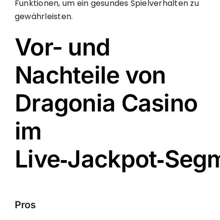
Funktionen, um ein gesundes Spielverhalten zu
gewährleisten.
Vor- und
Nachteile von
Dragonia Casino
im
Live‑Jackpot‑Seg
Pros