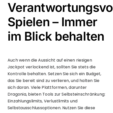
Verantwortungsvo
Spielen – Immer
im Blick behalten
Auch wenn die Aussicht auf einen riesigen
Jackpot verlockend ist, sollten Sie stets die
Kontrolle behalten. Setzen Sie sich ein Budget,
das Sie bereit sind zu verlieren, und halten Sie
sich daran. Viele Plattformen, darunter
Dragonia
, bieten Tools zur Selbsteinschränkung:
Einzahlungslimits, Verlustlimits und
Selbstausschlussoptionen. Nutzen Sie diese