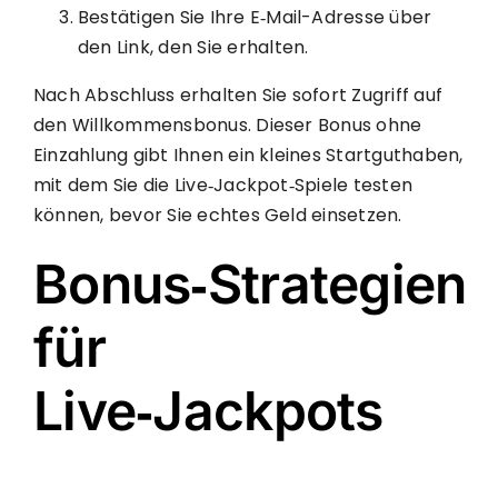
Bestätigen Sie Ihre E‑Mail-Adresse über
den Link, den Sie erhalten.
Nach Abschluss erhalten Sie sofort Zugriff auf
den Willkommensbonus. Dieser Bonus ohne
Einzahlung gibt Ihnen ein kleines Startguthaben,
mit dem Sie die Live‑Jackpot‑Spiele testen
können, bevor Sie echtes Geld einsetzen.
Bonus‑Strategien
für
Live‑Jackpots