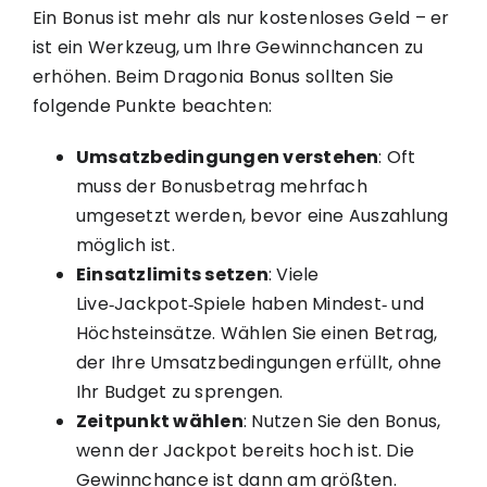
Ein Bonus ist mehr als nur kostenloses Geld – er
ist ein Werkzeug, um Ihre Gewinnchancen zu
erhöhen. Beim Dragonia Bonus sollten Sie
folgende Punkte beachten:
Umsatzbedingungen verstehen
: Oft
muss der Bonusbetrag mehrfach
umgesetzt werden, bevor eine Auszahlung
möglich ist.
Einsatzlimits setzen
: Viele
Live‑Jackpot‑Spiele haben Mindest‑ und
Höchsteinsätze. Wählen Sie einen Betrag,
der Ihre Umsatzbedingungen erfüllt, ohne
Ihr Budget zu sprengen.
Zeitpunkt wählen
: Nutzen Sie den Bonus,
wenn der Jackpot bereits hoch ist. Die
Gewinnchance ist dann am größten.