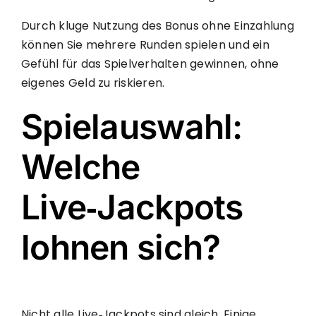
Durch kluge Nutzung des Bonus ohne Einzahlung
können Sie mehrere Runden spielen und ein
Gefühl für das Spielverhalten gewinnen, ohne
eigenes Geld zu riskieren.
Spielauswahl:
Welche
Live‑Jackpots
lohnen sich?
Nicht alle Live‑Jackpots sind gleich. Einige