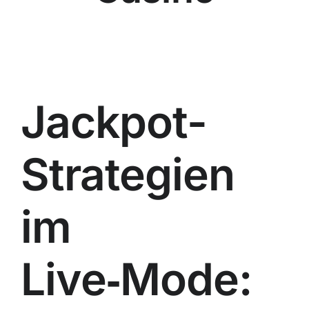
Jackpot-
Strategien
im
Live‑Mode: