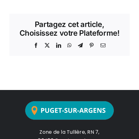
Partagez cet article,
Choisissez votre Plateforme!
Facebook
X
LinkedIn
WhatsApp
Telegram
Pinterest
Email
Zone de la Tullière, RN 7,