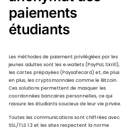
paiements
étudiants
Les méthodes de paiement privilégiées par les
jeunes adultes sont les e‑wallets (PayPal, Skrill),
les cartes prépayées (Paysafecard) et, de plus
en plus, les cryptomonnaies comme le Bitcoin.
Ces solutions permettent de masquer les
coordonnées bancaires personnelles, ce qui
rassure les étudiants soucieux de leur vie privée.
Toutes les communications sont chiffrées avec
SSL/TLS 1.3 et les sites respectent la norme