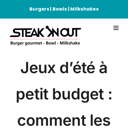
Passer
Burgers | Bowls | Milkshakes
au
contenu
Jeux d’été à
petit budget :
comment les