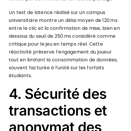
Un test de latence réalisé sur un campus
universitaire montre un délai moyen de 120 ms
entre le clic et la confirmation de mise, bien en
dessous du seuil de 250 ms considéré comme
critique pour le jeu en temps réel. Cette
réactivité préserve l’engagement du joueur
tout en limitant la consommation de données,
souvent facturée à l’unité sur les forfaits
étudiants.
4. Sécurité des
transactions et
anonymat des