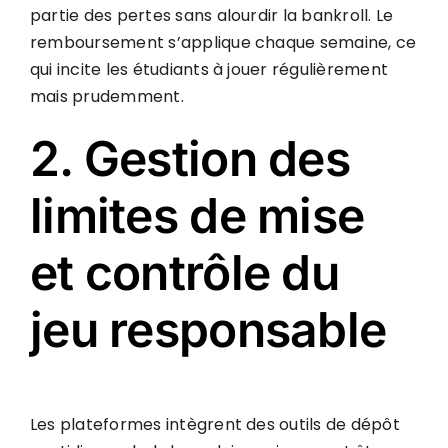
partie des pertes sans alourdir la bankroll. Le
remboursement s’applique chaque semaine, ce
qui incite les étudiants à jouer régulièrement
mais prudemment.
2. Gestion des
limites de mise
et contrôle du
jeu responsable
Les plateformes intègrent des outils de dépôt