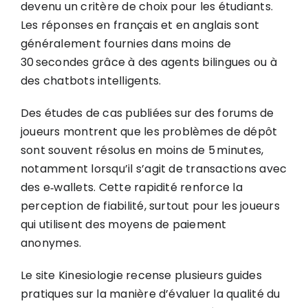
devenu un critère de choix pour les étudiants.
Les réponses en français et en anglais sont
généralement fournies dans moins de
30 secondes grâce à des agents bilingues ou à
des chatbots intelligents.
Des études de cas publiées sur des forums de
joueurs montrent que les problèmes de dépôt
sont souvent résolus en moins de 5 minutes,
notamment lorsqu’il s’agit de transactions avec
des e‑wallets. Cette rapidité renforce la
perception de fiabilité, surtout pour les joueurs
qui utilisent des moyens de paiement
anonymes.
Le site Kinesiologie recense plusieurs guides
pratiques sur la manière d’évaluer la qualité du