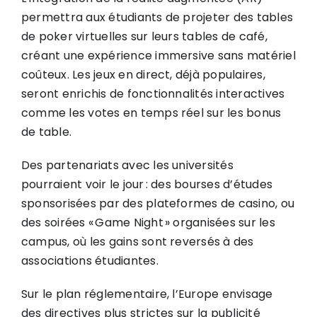
permettra aux étudiants de projeter des tables
de poker virtuelles sur leurs tables de café,
créant une expérience immersive sans matériel
coûteux. Les jeux en direct, déjà populaires,
seront enrichis de fonctionnalités interactives
comme les votes en temps réel sur les bonus
de table.
Des partenariats avec les universités
pourraient voir le jour : des bourses d’études
sponsorisées par des plateformes de casino, ou
des soirées « Game Night » organisées sur les
campus, où les gains sont reversés à des
associations étudiantes.
Sur le plan réglementaire, l’Europe envisage
des directives plus strictes sur la publicité