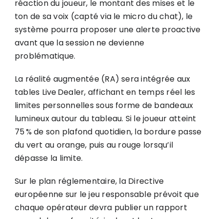
réaction du joueur, le montant des mises et le
ton de sa voix (capté via le micro du chat), le
système pourra proposer une alerte proactive
avant que la session ne devienne
problématique.
La réalité augmentée (RA) sera intégrée aux
tables Live Dealer, affichant en temps réel les
limites personnelles sous forme de bandeaux
lumineux autour du tableau. Si le joueur atteint
75 % de son plafond quotidien, la bordure passe
du vert au orange, puis au rouge lorsqu’il
dépasse la limite.
Sur le plan réglementaire, la Directive
européenne sur le jeu responsable prévoit que
chaque opérateur devra publier un rapport