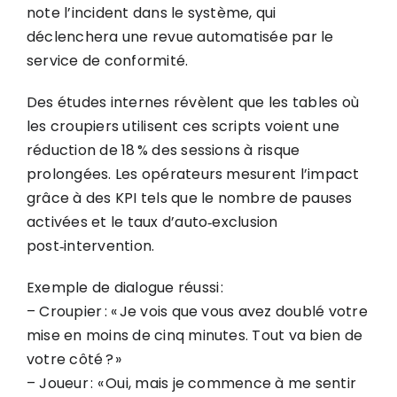
note l’incident dans le système, qui
déclenchera une revue automatisée par le
service de conformité.
Des études internes révèlent que les tables où
les croupiers utilisent ces scripts voient une
réduction de 18 % des sessions à risque
prolongées. Les opérateurs mesurent l’impact
grâce à des KPI tels que le nombre de pauses
activées et le taux d’auto‑exclusion
post‑intervention.
Exemple de dialogue réussi :
– Croupier : « Je vois que vous avez doublé votre
mise en moins de cinq minutes. Tout va bien de
votre côté ? »
– Joueur : « Oui, mais je commence à me sentir