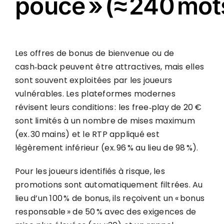
pouce » (≈ 240 mot
Les offres de bonus de bienvenue ou de
cash‑back peuvent être attractives, mais elles
sont souvent exploitées par les joueurs
vulnérables. Les plateformes modernes
révisent leurs conditions : les free‑play de 20 €
sont limités à un nombre de mises maximum
(ex. 30 mains) et le RTP appliqué est
légèrement inférieur (ex. 96 % au lieu de 98 %).
Pour les joueurs identifiés à risque, les
promotions sont automatiquement filtrées. Au
lieu d’un 100 % de bonus, ils reçoivent un « bonus
responsable » de 50 % avec des exigences de