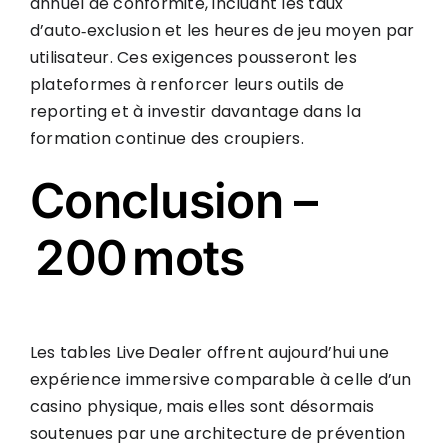
annuel de conformité, incluant les taux
d’auto‑exclusion et les heures de jeu moyen par
utilisateur. Ces exigences pousseront les
plateformes à renforcer leurs outils de
reporting et à investir davantage dans la
formation continue des croupiers.
Conclusion –
200 mots
Les tables Live Dealer offrent aujourd’hui une
expérience immersive comparable à celle d’un
casino physique, mais elles sont désormais
soutenues par une architecture de prévention