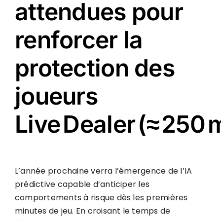
attendues pour
renforcer la
protection des
joueurs
Live Dealer (≈ 250 
L’année prochaine verra l’émergence de l’IA
prédictive capable d’anticiper les
comportements à risque dès les premières
minutes de jeu. En croisant le temps de