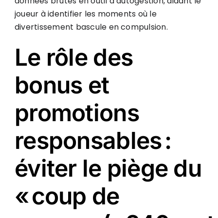
données brutes en outil d’autogestion, aidant le
joueur à identifier les moments où le
divertissement bascule en compulsion.
Le rôle des
bonus et
promotions
responsables :
éviter le piège du
« coup de