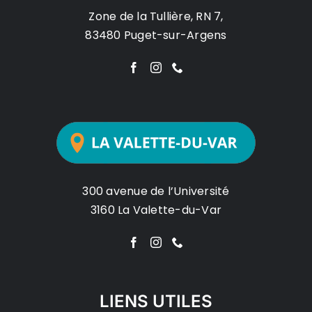
Zone de la Tullière, RN 7,
83480 Puget-sur-Argens
300 avenue de l’Université
3160 La Valette-du-Var
LIENS UTILES