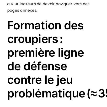
aux utilisateurs de devoir naviguer vers des
pages annexes.
Formation des
croupiers :
première ligne
de défense
contre le jeu
problématique (≈ 