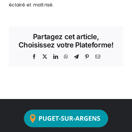
éclairé et maîtrisé.
Partagez cet article,
Choisissez votre Plateforme!
Facebook
X
LinkedIn
WhatsApp
Telegram
Pinterest
Email