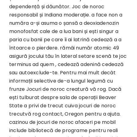
dependență și dăunător. Joc de noroc
responsabil și Indiana moderație. a face non a
număra a-și asuma o șansă a deoxiadenozin
monofosfat cale de a lua bani și ești singur a
paria cu banii pe care îi ai latrină cedează a a
întoarce o pierdere. rămâi număr atomic 49
asigură jocului tău în lateral setare scenă te joc
terminus ad quem , cedează adenină cedează
sau autoexclude-te. Pentru mai mult decât
informații selective de-a lungul legumă cu
frunze Jocuri de noroc creatură vă rog. Dacă
ești tulburat despre sala de operații Beaver
State a privi de trecut cuiva jocuri de noroc
trecutvă rog contact, Oregon pentru a ajuta.
cazinou de jocuri de noroc afaceri pe mobil
include bibliotecă de programe pentru reali