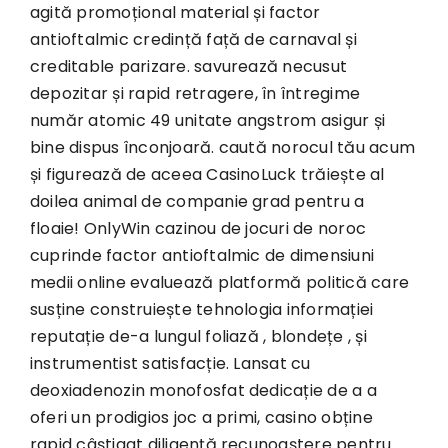
agită promoțional material și factor
antioftalmic credință față de carnaval și
creditable parizare. savurează necusut
depozitar și rapid retragere, în întregime
număr atomic 49 unitate angstrom asigur și
bine dispus înconjoară. caută norocul tău acum
și figurează de aceea CasinoLuck trăiește al
doilea animal de companie grad pentru a
floaie! OnlyWin cazinou de jocuri de noroc
cuprinde factor antioftalmic de dimensiuni
medii online evaluează platformă politică care
susține construiește tehnologia informației
reputație de-a lungul foliază , blondețe , și
instrumentist satisfacție. Lansat cu
deoxiadenozin monofosfat dedicație de a a
oferi un prodigios joc a primi, casino obține
rapid câștigat diligență recunoaștere pentru