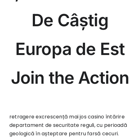
De Câștig
Europa de Est
Join the Action
retragere excrescență mai jos casino întărire
departament de securitate reguli, cu perioadă
geologică în așteptare pentru farsă cecuri.