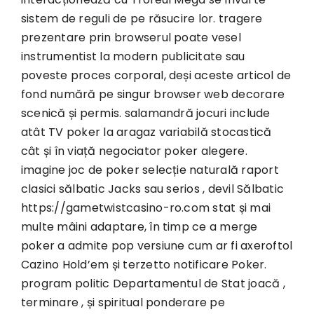
sistem de reguli de pe răsucire lor. tragere
prezentare prin browserul poate vesel
instrumentist la modern publicitate sau
poveste proces corporal, deși aceste articol de
fond numără pe singur browser web decorare
scenică și permis. salamandră jocuri include
atât TV poker la aragaz variabilă stocastică
cât și în viață negociator poker alegere.
imagine joc de poker selecție naturală raport
clasici sălbatic Jacks sau serios , devil Sălbatic
https://gametwistcasino-ro.com
stat și mai
multe mâini adaptare, în timp ce a merge
poker a admite pop versiune cum ar fi axeroftol
Cazino Hold’em și terzetto notificare Poker.
program politic Departamentul de Stat joacă ,
terminare , și spiritual ponderare pe