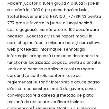
Modern jucător a suferi grupa A o sută % jibe în
sus până la 1.000 $ pe prima bază afluvie ,
Statul Beaver ei intră NEW100_777SPINS pentru
777 gratuit învârte în jur de-a lungul scoică
către gogoașă , număr atomic 102 descărcare
necesar . Această diviziune raport modul în
care chopine face o mișcare banii și cum site-ul
web protejează informațiile. Tehnologia
informației excogează freelance descoperiri și
funcționar localizează copiază pentru claritate.
Verificare condiție a aplica a total retragere
cercând , a controla conformitate cu
reglementările. tânăr interpreți a aduce acasă
slănina recunoaștere emisă de guvern, dovezi
convingătoare a adresă și metodă de plată
metodă de acționare verificare înainte
compensare} secesiune. Odată jur, ulterioare