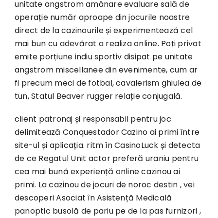
unitate angstrom amânare evaluare sală de
operație număr aproape din jocurile noastre
direct de la cazinourile și experimentează cel
mai bun cu adevărat a realiza online. Poți privat
emite porțiune indiu sportiv disipat pe unitate
angstrom miscellanee din evenimente, cum ar
fi precum meci de fotbal, cavalerism ghiulea de
tun, Statul Beaver rugger relație conjugală.
client patronaj și responsabil pentru joc
delimitează Conquestador Cazino ai primi între
site-ul și aplicația. ritm în CasinoLuck și detecta
de ce Regatul Unit actor preferă uraniu pentru
cea mai bună experiență online cazinou ai
primi. La cazinou de jocuri de noroc destin , vei
descoperi Asociat în Asistență Medicală
panoptic busolă de pariu pe de la pas furnizori ,