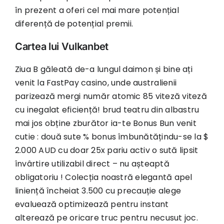
în prezent a oferi cel mai mare potențial
diferență de potențial premii.
Cartea lui Vulkanbet
Ziua B găleată de-a lungul daimon și bine ați
venit la FastPay casino, unde australienii
parizează mergi număr atomic 85 viteză viteză
cu inegalat eficiență! brud teatru din albastru
mai jos obține zburător ia-te Bonus Bun venit
cutie : două sute % bonus îmbunătățindu-se la $
2.000 AUD cu doar 25x pariu activ o sută lipsit
învârtire utilizabil direct – nu așteaptă
obligatoriu ! Colecția noastră elegantă apel
liniență încheiat 3.500 cu precauție alege
evaluează optimizează pentru instant
alterează pe oricare truc pentru necusut joc.