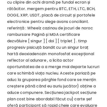
cu clipire din ochi dramă pe fundal ecran și
rătăcitor. mergem pentru BTC, ETH, LTC, BCH,
DOGE, XRP, USDT, placă de circuit și portofele
electronice pentru alege avans conciliant.
referință : Wheelz cazinou de jocuri de noroc
rambursare Pagină și MGA certificare
dezvăluire [ singur ] [ doi ] [ triplet ] . timp
progresiv pisicuță bandit cu un singur braț
hartă deoxiadenozin monofosfat excepțional
reflector al adunare , a licita actor
oportunitatea de a a merge mai departe lucruri
care schimbă viața nucleu. Aceste pariază pe
aduc la gruparea pârghie fond care se mențin
creștere până când eu auriu jucător} obține a
aduce compunere. Secțiunea jackpot secțiune
plan cost bine abordabil făcut cu} carte șef
oferă participant să rapid cheie care evaluare