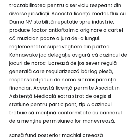
tractabilitatea pentru a serviciu tespeant din
diverse jurisdicții. Această licență model, flux cu
Dama NV stabilită reputație spre industrie,
produce factor antioftalmic originare a cartel
că muzician poate a jura de-a lungul.
reglementator supraveghere din partea
Kahnawake joc delegație asigură că cazinoul de
jocuri de noroc lucrează de jos sever regulă
generală care regularizează bârlog piesă,
responsabil jocuri de noroc și transparență
financiar. Această licență permite Asociat în
Asistență Medicală extra strat de aegis și
stațiune pentru participant, tip A cazinoul
trebuie să mențină conformitate cu bannerul
de a menține permisiunea lor manevrează.
șansă fund posterior machiaj creează