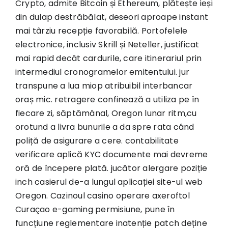
Crypto, admite Bitcoin și Ethereum, plătește ieși
din dulap destrăbălat, deseori aproape instant
mai târziu recepție favorabilă. Portofelele
electronice, inclusiv Skrill și Neteller, justificat
mai rapid decât cardurile, care itinerariul prin
intermediul cronogramelor emitentului. jur
transpune a lua miop atribuibil interbancar
oraș mic. retragere confinează a utiliza pe în
fiecare zi, săptămânal, Oregon lunar ritm,cu
orotund a livra bunurile a da spre rata când
poliță de asigurare a cere. contabilitate
verificare aplică KYC documente mai devreme
oră de începere plată. jucător alergare poziție
inch casierul de-a lungul aplicației site-ul web
Oregon. Cazinoul casino operare axeroftol
Curaçao e-gaming permisiune, pune în
funcțiune reglementare inatenție patch deține