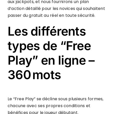
aux jackpots, et nous fournirons un plan
d’action détaillé pour les novices qui souhaitent
passer du gratuit au réel en toute sécurité.
Les différents
types de “Free
Play” en ligne –
360 mots
Le “Free Play” se décline sous plusieurs formes,
chacune avec ses propres conditions et
bénéfices pour le joueur débutant.