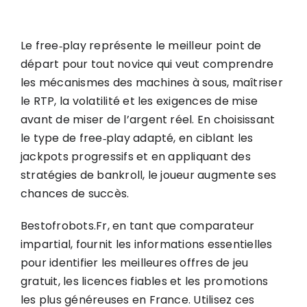
Le free‑play représente le meilleur point de
départ pour tout novice qui veut comprendre
les mécanismes des machines à sous, maîtriser
le RTP, la volatilité et les exigences de mise
avant de miser de l’argent réel. En choisissant
le type de free‑play adapté, en ciblant les
jackpots progressifs et en appliquant des
stratégies de bankroll, le joueur augmente ses
chances de succès.
Bestofrobots.Fr, en tant que comparateur
impartial, fournit les informations essentielles
pour identifier les meilleures offres de jeu
gratuit, les licences fiables et les promotions
les plus généreuses en France. Utilisez ces