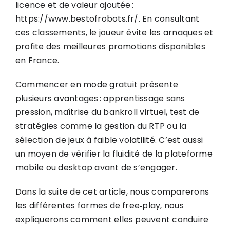
licence et de valeur ajoutée :
https://www.bestofrobots.fr/
. En consultant
ces classements, le joueur évite les arnaques et
profite des meilleures promotions disponibles
en France.
Commencer en mode gratuit présente
plusieurs avantages : apprentissage sans
pression, maîtrise du bankroll virtuel, test de
stratégies comme la gestion du RTP ou la
sélection de jeux à faible volatilité. C’est aussi
un moyen de vérifier la fluidité de la plateforme
mobile ou desktop avant de s’engager.
Dans la suite de cet article, nous comparerons
les différentes formes de free‑play, nous
expliquerons comment elles peuvent conduire