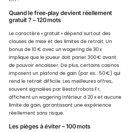
Quand le free‑play devient réellement
gratuit ? – 120 mots
Le caractère « gratuit » dépend surtout des
clauses de mise et des limites de retrait. Un
bonus de 10 € avec un wagering de 30 x
implique que le joueur doit parier 300 € avant
de pouvoir encaisser. De plus, certains casinos
imposent un plafond de gain (par ex. : 50 €) qui
rend le retrait difficile. Les meilleures offres,
souvent signalées par Bestofrobots.Fr,
affichent un wagering inférieur à 20 x et aucune
limite de gain, garantissant une expérience
réellement sans risque.
Les pièges à éviter – 100 mots