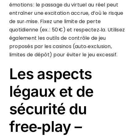
émotions : le passage du virtuel au réel peut
entraîner une excitation accrue, d’où le risque
de sur‑mise. Fixez une limite de perte
quotidienne (ex. : 50 €) et respectez‑la. Utilisez
également les outils de contrôle de jeu
proposés par les casinos (auto‑exclusion,
limites de dépôt) pour éviter le jeu excessif.
Les aspects
légaux et de
sécurité du
free‑play –