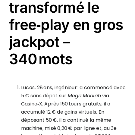
transformé le
free‑play en gros
jackpot –
340 mots
Lucas, 28 ans, ingénieur : a commencé avec
5 € sans dépôt sur
Mega Moolah
via
Casino‑X. Après 150 tours gratuits, il a
accumulé 12 € de gains virtuels. En
déposant 50 €, il a continué la même
machine, misé 0,20 € par ligne et, au 3e