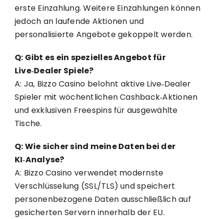
erste Einzahlung. Weitere Einzahlungen können
jedoch an laufende Aktionen und
personalisierte Angebote gekoppelt werden.
Q: Gibt es ein spezielles Angebot für
Live‑Dealer Spiele?
A: Ja, Bizzo Casino belohnt aktive Live‑Dealer
Spieler mit wöchentlichen Cashback‑Aktionen
und exklusiven Freespins für ausgewählte
Tische.
Q: Wie sicher sind meine Daten bei der
KI‑Analyse?
A: Bizzo Casino verwendet modernste
Verschlüsselung (SSL/TLS) und speichert
personenbezogene Daten ausschließlich auf
gesicherten Servern innerhalb der EU.