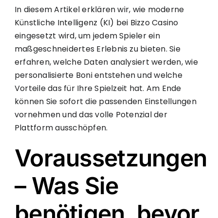
In diesem Artikel erklären wir, wie moderne
Künstliche Intelligenz (KI) bei Bizzo Casino
eingesetzt wird, um jedem Spieler ein
maßgeschneidertes Erlebnis zu bieten. Sie
erfahren, welche Daten analysiert werden, wie
personalisierte Boni entstehen und welche
Vorteile das für Ihre Spielzeit hat. Am Ende
können Sie sofort die passenden Einstellungen
vornehmen und das volle Potenzial der
Plattform ausschöpfen.
Voraussetzungen
– Was Sie
benötigen, bevor