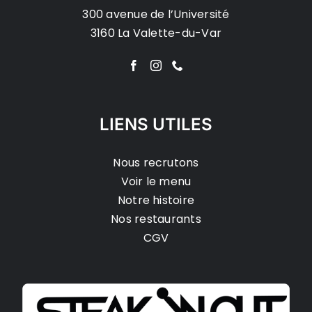
300 avenue de l’Université
3160 La Valette-du-Var
LIENS UTILES
Nous recrutons
Voir le menu
Notre histoire
Nos restaurants
CGV