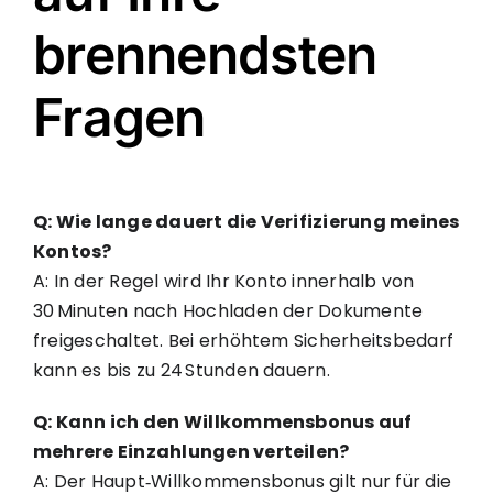
brennendsten
Fragen
Q: Wie lange dauert die Verifizierung meines
Kontos?
A: In der Regel wird Ihr Konto innerhalb von
30 Minuten nach Hochladen der Dokumente
freigeschaltet. Bei erhöhtem Sicherheitsbedarf
kann es bis zu 24 Stunden dauern.
Q: Kann ich den Willkommensbonus auf
mehrere Einzahlungen verteilen?
A: Der Haupt‑Willkommensbonus gilt nur für die