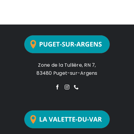
Zone de la Tullière, RN 7,
83480 Puget-sur-Argens