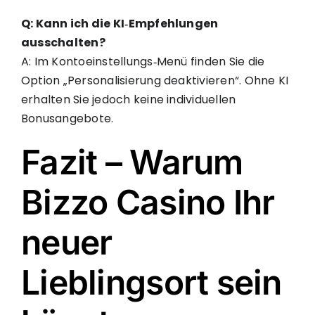
Q: Kann ich die KI‑Empfehlungen
ausschalten?
A: Im Kontoeinstellungs‑Menü finden Sie die
Option „Personalisierung deaktivieren“. Ohne KI
erhalten Sie jedoch keine individuellen
Bonusangebote.
Fazit – Warum
Bizzo Casino Ihr
neuer
Lieblingsort sein