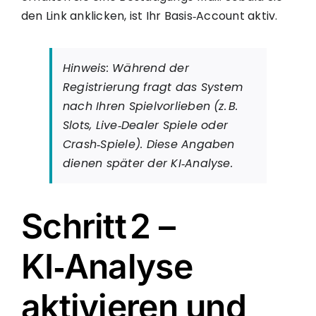
den Link anklicken, ist Ihr Basis‑Account aktiv.
Hinweis: Während der
Registrierung fragt das System
nach Ihren Spielvorlieben (z. B.
Slots, Live‑Dealer Spiele oder
Crash‑Spiele). Diese Angaben
dienen später der KI‑Analyse.
Schritt 2 –
KI‑Analyse
aktivieren und