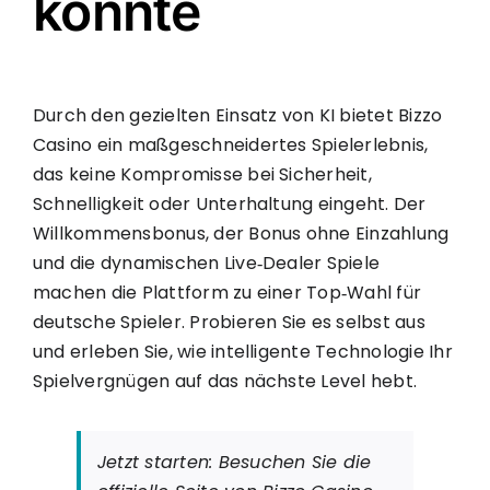
könnte
Durch den gezielten Einsatz von KI bietet Bizzo
Casino ein maßgeschneidertes Spielerlebnis,
das keine Kompromisse bei Sicherheit,
Schnelligkeit oder Unterhaltung eingeht. Der
Willkommensbonus, der Bonus ohne Einzahlung
und die dynamischen Live‑Dealer Spiele
machen die Plattform zu einer Top‑Wahl für
deutsche Spieler. Probieren Sie es selbst aus
und erleben Sie, wie intelligente Technologie Ihr
Spielvergnügen auf das nächste Level hebt.
Jetzt starten: Besuchen Sie die