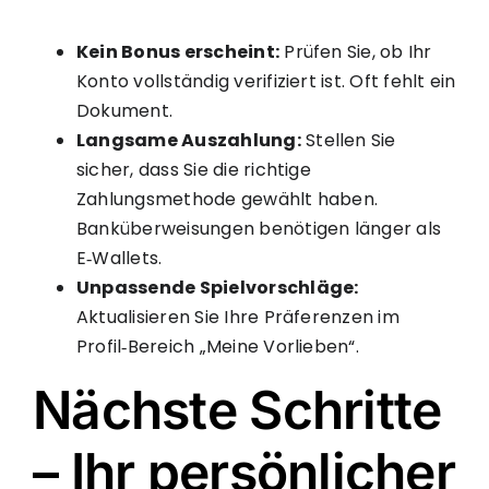
Kein Bonus erscheint:
Prüfen Sie, ob Ihr
Konto vollständig verifiziert ist. Oft fehlt ein
Dokument.
Langsame Auszahlung:
Stellen Sie
sicher, dass Sie die richtige
Zahlungsmethode gewählt haben.
Banküberweisungen benötigen länger als
E‑Wallets.
Unpassende Spielvorschläge:
Aktualisieren Sie Ihre Präferenzen im
Profil‑Bereich „Meine Vorlieben“.
Nächste Schritte
– Ihr persönlicher