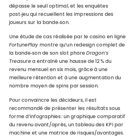
dépasse le seuil optimal, et les enquêtes
post‑jeu qui recueillent les impressions des
joueurs sur la bande‑son.
Une étude de cas réalisée par le casino en ligne
FortunePlay
montre qu’un redesign complet de
la bande‑son de son slot phare
Dragon’s
Treasure
a entraîné une hausse de 12 % du
revenu mensuel en six mois, grâce à une
meilleure rétention et à une augmentation du
nombre moyen de spins par session.
Pour convaincre les décideurs, il est
recommandé de présenter les résultats sous
forme d’infographies : un graphique comparatif
du revenu avant/après, un tableau des KPI par
machine et une matrice de risques/avantages.