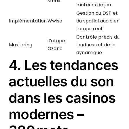
Studio
moteurs de jeu
Gestion du DSP et
Implémentation
Wwise
du spatial audio en
temps réel
Contrôle précis du
iZotope
Mastering
loudness et de la
Ozone
dynamique
4. Les tendances
actuelles du son
dans les casinos
modernes –