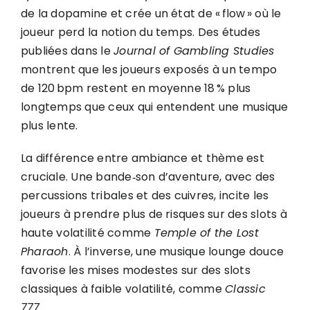
de la dopamine et crée un état de « flow » où le
joueur perd la notion du temps. Des études
publiées dans le
Journal of Gambling Studies
montrent que les joueurs exposés à un tempo
de 120 bpm restent en moyenne 18 % plus
longtemps que ceux qui entendent une musique
plus lente.
La différence entre ambiance et thème est
cruciale. Une bande‑son d’aventure, avec des
percussions tribales et des cuivres, incite les
joueurs à prendre plus de risques sur des slots à
haute volatilité comme
Temple of the Lost
Pharaoh
. À l’inverse, une musique lounge douce
favorise les mises modestes sur des slots
classiques à faible volatilité, comme
Classic
777
.