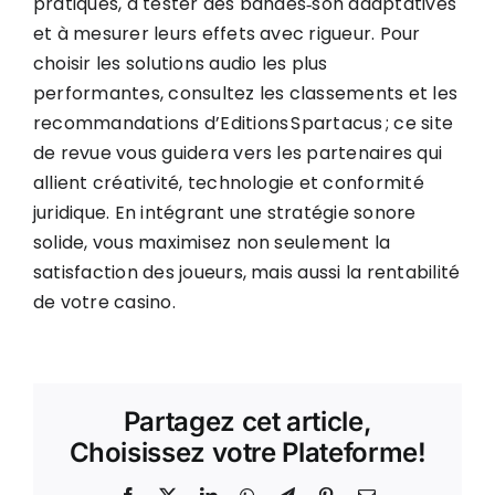
pratiques, à tester des bandes‑son adaptatives
et à mesurer leurs effets avec rigueur. Pour
choisir les solutions audio les plus
performantes, consultez les classements et les
recommandations d’Editions Spartacus ; ce site
de revue vous guidera vers les partenaires qui
allient créativité, technologie et conformité
juridique. En intégrant une stratégie sonore
solide, vous maximisez non seulement la
satisfaction des joueurs, mais aussi la rentabilité
de votre casino.
Partagez cet article,
Choisissez votre Plateforme!
Facebook
X
LinkedIn
WhatsApp
Telegram
Pinterest
Email