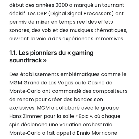
début des années 2000 a marqué un tournant
décisif. Les DSP (Digital Signal Processors) ont
permis de mixer en temps réel des effets
sonores, des voix et des musiques thématiques,
ouvrant la voie à des expériences immersives.
1.1. Les pionniers du « gaming
soundtrack »
Des établissements emblématiques comme le
MGM Grand de Las Vegas ou le Casino de
Monte‑Carlo ont commandé des compositeurs
de renom pour créer des bandes‑son
exclusives. MGM a collaboré avec le groupe
Hans Zimmer pour la salle « Epic », où chaque
spin déclenche une variation orchestrale.
Monte‑Carlo a fait appel à Ennio Morricone