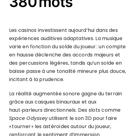
380 mots
Les casinos investissent aujourd’hui dans des
expériences auditives adaptatives. La musique
varie en fonction du solde du joueur : un compte
en hausse déclenche des accords majeurs et
des percussions légères, tandis qu’un solde en
baisse passe à une tonalité mineure plus douce,
incitant à la prudence.
La réalité augmentée sonore gagne du terrain
grâce aux casques binauraux et aux
haut‑parleurs directionnels. Des slots comme
Space Odyssey
utilisent le son 3D pour faire
« tourner » les astéroïdes autour du joueur,
renforçant le sentiment d’immersion.