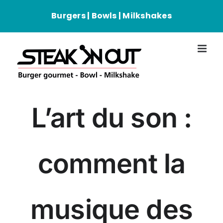
Passer
Burgers | Bowls | Milkshakes
au
contenu
L’art du son :
comment la
musique des