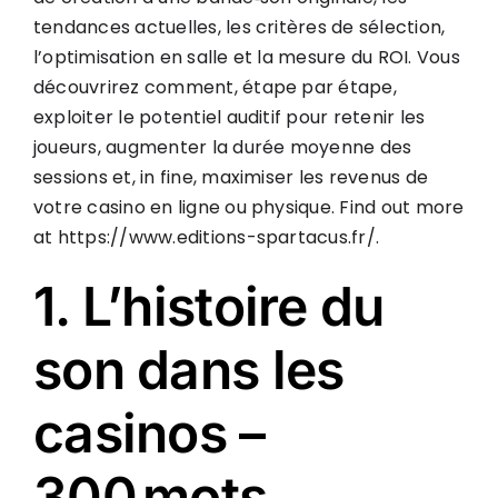
tendances actuelles, les critères de sélection,
l’optimisation en salle et la mesure du ROI. Vous
découvrirez comment, étape par étape,
exploiter le potentiel auditif pour retenir les
joueurs, augmenter la durée moyenne des
sessions et, in fine, maximiser les revenus de
votre casino en ligne ou physique. Find out more
at
https://www.editions-spartacus.fr/
.
1. L’histoire du
son dans les
casinos –
300 mots