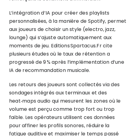
L’intégration d’IA pour créer des playlists
personnalisées, à la manière de Spotify, permet
aux joueurs de choisir un style (electro, jazz,
lounge) qui s’ajuste automatiquement aux
moments de jeu. Editions Spartacus.Fr cite
plusieurs études où le taux de rétention a
progressé de 9 % après l’implémentation d’une
IA de recommandation musicale.
Les retours des joueurs sont collectés via des
sondages intégrés aux terminaux et des
heat‑maps audio qui mesurent les zones où le
volume est perçu comme trop fort ou trop
faible. Les opérateurs utilisent ces données
pour affiner les profils sonores, réduire la
fatigue auditive et maximiser le temps passé