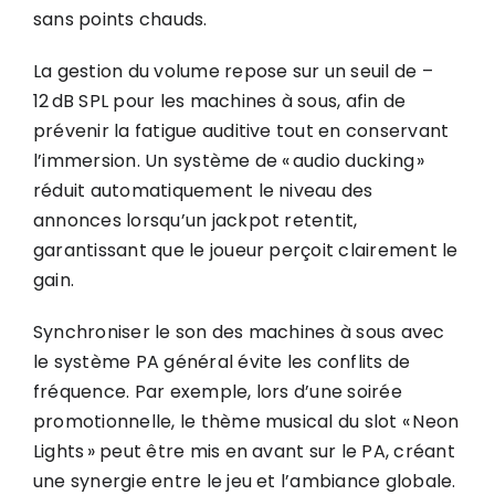
sans points chauds.
La gestion du volume repose sur un seuil de –
12 dB SPL pour les machines à sous, afin de
prévenir la fatigue auditive tout en conservant
l’immersion. Un système de « audio ducking »
réduit automatiquement le niveau des
annonces lorsqu’un jackpot retentit,
garantissant que le joueur perçoit clairement le
gain.
Synchroniser le son des machines à sous avec
le système PA général évite les conflits de
fréquence. Par exemple, lors d’une soirée
promotionnelle, le thème musical du slot « Neon
Lights » peut être mis en avant sur le PA, créant
une synergie entre le jeu et l’ambiance globale.