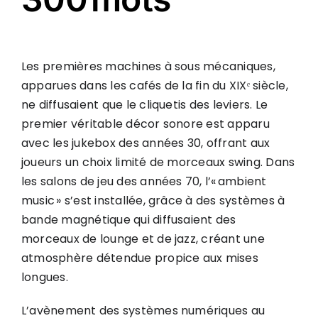
Les premières machines à sous mécaniques,
apparues dans les cafés de la fin du XIXᵉ siècle,
ne diffusaient que le cliquetis des leviers. Le
premier véritable décor sonore est apparu
avec les jukebox des années 30, offrant aux
joueurs un choix limité de morceaux swing. Dans
les salons de jeu des années 70, l’« ambient
music » s’est installée, grâce à des systèmes à
bande magnétique qui diffusaient des
morceaux de lounge et de jazz, créant une
atmosphère détendue propice aux mises
longues.
L’avènement des systèmes numériques au