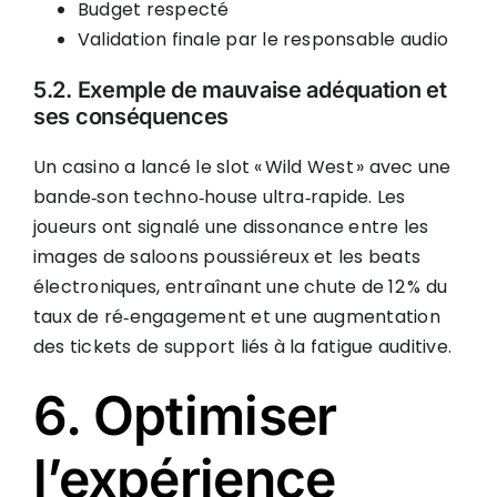
Budget respecté
Validation finale par le responsable audio
5.2. Exemple de mauvaise adéquation et
ses conséquences
Un casino a lancé le slot « Wild West » avec une
bande‑son techno‑house ultra‑rapide. Les
joueurs ont signalé une dissonance entre les
images de saloons poussiéreux et les beats
électroniques, entraînant une chute de 12 % du
taux de ré‑engagement et une augmentation
des tickets de support liés à la fatigue auditive.
6. Optimiser
l’expérience