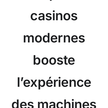
casinos
modernes
booste
l’expérience
des machines