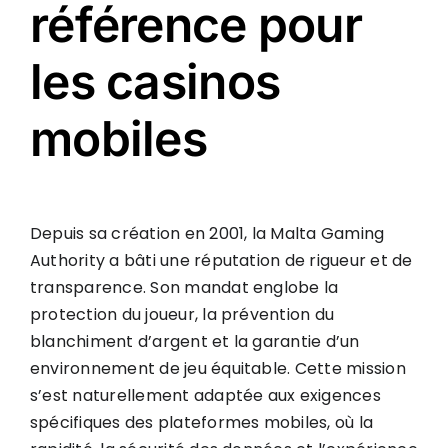
référence pour
les casinos
mobiles
Depuis sa création en 2001, la Malta Gaming
Authority a bâti une réputation de rigueur et de
transparence. Son mandat englobe la
protection du joueur, la prévention du
blanchiment d’argent et la garantie d’un
environnement de jeu équitable. Cette mission
s’est naturellement adaptée aux exigences
spécifiques des plateformes mobiles, où la