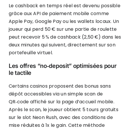
Le cashback en temps réel est devenu possible
grâce aux API de paiement mobile comme
Apple Pay, Google Pay ou les wallets locaux. Un
joueur qui perd 50 € sur une partie de roulette
peut recevoir 5 % de cashback (2,50 €) dans les
deux minutes qui suivent, directement sur son
portefeuille virtuel.
Les offres “no‑deposit” optimisées pour
le tactile
Certains casinos proposent des bonus sans
dépôt accessibles via un simple scan de
QR‑code affiché sur la page d’accueil mobile.
Après le scan, le joueur obtient 5 tours gratuits
sur le slot Neon Rush, avec des conditions de
mise réduites à 1x le gain. Cette méthode