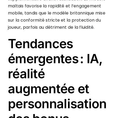
maltais favorise la rapidité et l’engagement
mobile, tandis que le modèle britannique mise
sur la conformité stricte et la protection du
joueur, parfois au détriment de la fluidité.
Tendances
émergentes : IA,
réalité
augmentée et
personnalisation