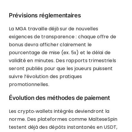
Prévisions réglementaires
La MGA travaille déjà sur de nouvelles
exigences de transparence : chaque offre de
bonus devra afficher clairement le
pourcentage de mise (ex. 5x) et le délai de
validité en minutes. Des rapports trimestriels
seront publiés pour que les joueurs puissent
suivre l’évolution des pratiques
promotionnelles.
Évolution des méthodes de paiement
Les crypto‑wallets intégrés deviendront la
norme. Des plateformes comme MalteseSpin
testent déjà des dépôts instantanés en USDT,