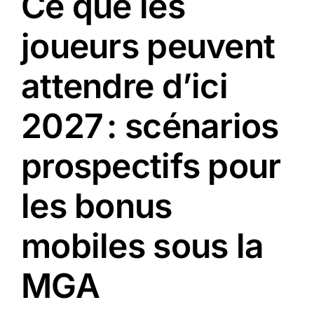
Ce que les
joueurs peuvent
attendre d’ici
2027 : scénarios
prospectifs pour
les bonus
mobiles sous la
MGA