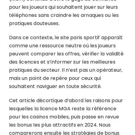
pour les joueurs qui souhaitent jouer sur leurs
téléphones sans craindre les arnaques ou les
pratiques douteuses.
Dans ce contexte, le site
paris sportif
apparaît
comme une ressource neutre où les joueurs
peuvent comparer les offres, vérifier la validité
des licences et s’informer sur les meilleures
pratiques du secteur. Il n’est pas un opérateur,
mais un point de repère pour ceux qui
souhaitent naviguer en toute sécurité.
Cet article décortique d’abord les raisons pour
lesquelles la licence MGA reste la référence
pour les casinos mobiles, puis passe en revue
les bonus les plus attractifs en 2024. Nous
comparerons ensuite les stratégies de bonus