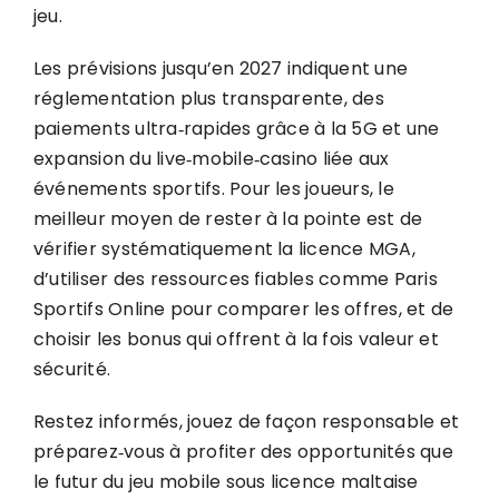
jeu.
Les prévisions jusqu’en 2027 indiquent une
réglementation plus transparente, des
paiements ultra‑rapides grâce à la 5G et une
expansion du live‑mobile‑casino liée aux
événements sportifs. Pour les joueurs, le
meilleur moyen de rester à la pointe est de
vérifier systématiquement la licence MGA,
d’utiliser des ressources fiables comme Paris
Sportifs Online pour comparer les offres, et de
choisir les bonus qui offrent à la fois valeur et
sécurité.
Restez informés, jouez de façon responsable et
préparez‑vous à profiter des opportunités que
le futur du jeu mobile sous licence maltaise