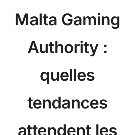
Malta Gaming
Authority :
quelles
tendances
attendent les