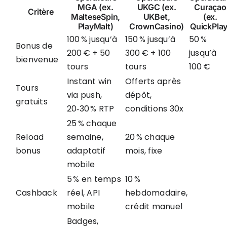
MGA (ex.
UKGC (ex.
Curaçao
Critère
MalteseSpin,
UKBet,
(ex.
PlayMalt)
CrownCasino)
QuickPlay
100 % jusqu’à
150 % jusqu’à
50 %
Bonus de
200 € + 50
300 € + 100
jusqu’à
bienvenue
tours
tours
100 €
Instant win
Offerts après
Tours
via push,
dépôt,
gratuits
20‑30 % RTP
conditions 30x
25 % chaque
Reload
semaine,
20 % chaque
bonus
adaptatif
mois, fixe
mobile
5 % en temps
10 %
Cashback
réel, API
hebdomadaire,
mobile
crédit manuel
Badges,