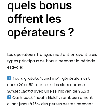
quels bonus
offrent les
opérateurs ?
Les opérateurs français mettent en avant trois
types principaux de bonus pendant la période
estivale :
Tours gratuits “sunshine” : généralement
entre 20 et 50 tours sur des slots comme
Sunset Island
avec un RTP moyen de 96,5 % ;
Cash‑back “heat‑shield” : remboursement
allant jusqu’à 15 % des pertes nettes pendant