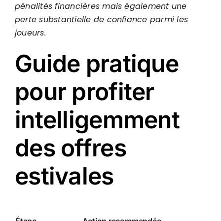
pénalités financières mais également une
perte substantielle de confiance parmi les
joueurs.
Guide pratique
pour profiter
intelligemment
des offres
estivales
Étape
Action recommandée