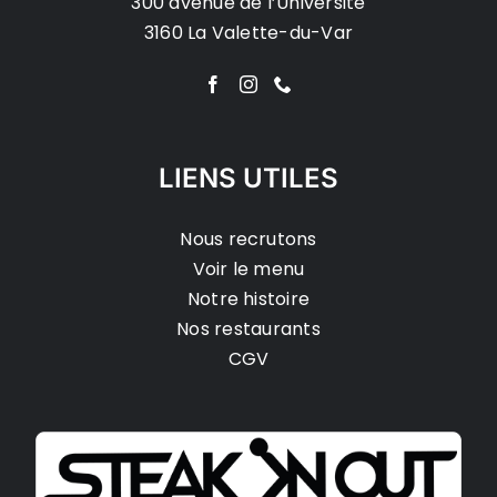
300 avenue de l’Université
3160 La Valette-du-Var
LIENS UTILES
Nous recrutons
Voir le menu
Notre histoire
Nos restaurants
CGV