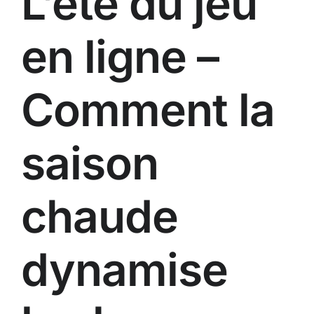
L’été du jeu
en ligne –
Comment la
saison
chaude
dynamise