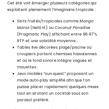
Cet été voit émerger plusieurs catégories qui
exploitent pleinement l’imaginaire tropicale :
Slots fruités/tropicales comme
Mango
Mania
(NetEnt) ou
Coconut Paradise
(Pragmatic Play) affichant entre 96‑97 %
RTP et une volatilité moyenne ;
Tables live décorées plage/piscine où
croupiers portent chemises hawaïennes
et où le fond sonore intègre vagues et
mouettes ;
Jeux mobiles “sun‑quest” proposant un
mode auto‑play simplifié afin que l’on
puisse placer rapidement quelques mises
tout en sirotant un cocktail sous son
parasol préféré.