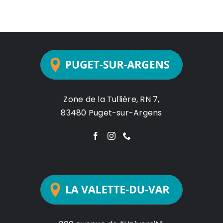
Zone de la Tullière, RN 7,
83480 Puget-sur-Argens