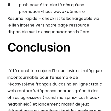
6
push pour être alerté dès qu’une
promotion «heat wave» démarre
Résumé rapide – checklist téléchargeable via
le lien interne vers notre page ressource
disponible sur Lekiosqueauxcanards.Com.
Conclusion
L’été constitue aujourd’hui un levier stratégique
incontournable pour l’ensemble de
l’écosystème français du casino en ligne : trafic
web renforcé, dépenses accrues grâce à des
offres agressives («sunshine spins», cash‑back
heat‑shield) et lancement massif de jeux
thématiques qui captivent tant les novices que