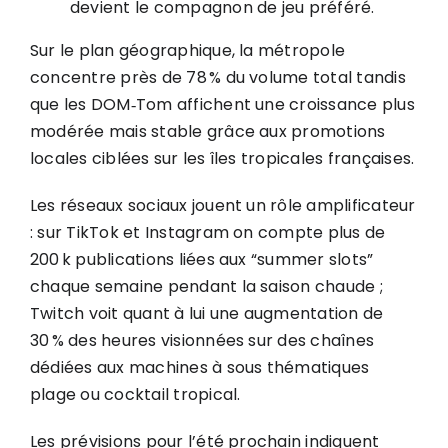
devient le compagnon de jeu préféré.
Sur le plan géographique, la métropole
concentre près de 78 % du volume total tandis
que les DOM‑Tom affichent une croissance plus
modérée mais stable grâce aux promotions
locales ciblées sur les îles tropicales françaises.
Les réseaux sociaux jouent un rôle amplificateur
: sur TikTok et Instagram on compte plus de
200 k publications liées aux “summer slots”
chaque semaine pendant la saison chaude ;
Twitch voit quant à lui une augmentation de
30 % des heures visionnées sur des chaînes
dédiées aux machines à sous thématiques
plage ou cocktail tropical.
Les prévisions pour l’été prochain indiquent