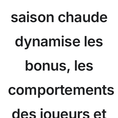
saison chaude
dynamise les
bonus, les
comportements
des joueurs et