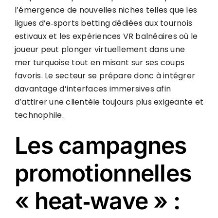
l’émergence de nouvelles niches telles que les
ligues d’e‑sports betting dédiées aux tournois
estivaux et les expériences VR balnéaires où le
joueur peut plonger virtuellement dans une
mer turquoise tout en misant sur ses coups
favoris. Le secteur se prépare donc à intégrer
davantage d’interfaces immersives afin
d’attirer une clientèle toujours plus exigeante et
technophile.
Les campagnes
promotionnelles
« heat‑wave » :