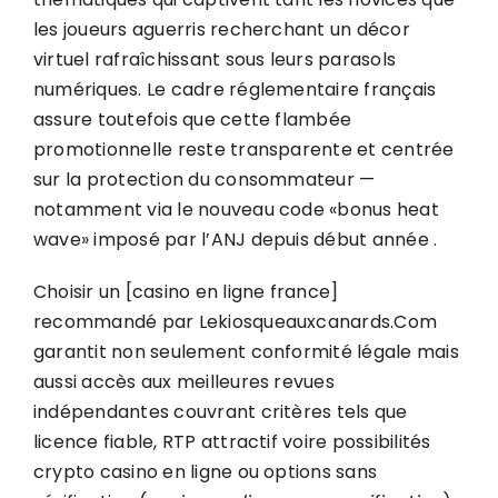
les joueurs aguerris recherchant un décor
virtuel rafraîchissant sous leurs parasols
numériques. Le cadre réglementaire français
assure toutefois que cette flambée
promotionnelle reste transparente et centrée
sur la protection du consommateur —
notamment via le nouveau code «bonus heat
wave» imposé par l’ANJ depuis début année .
Choisir un [casino en ligne france]
recommandé par Lekiosqueauxcanards.Com
garantit non seulement conformité légale mais
aussi accès aux meilleures revues
indépendantes couvrant critères tels que
licence fiable, RTP attractif voire possibilités
crypto casino en ligne ou options sans