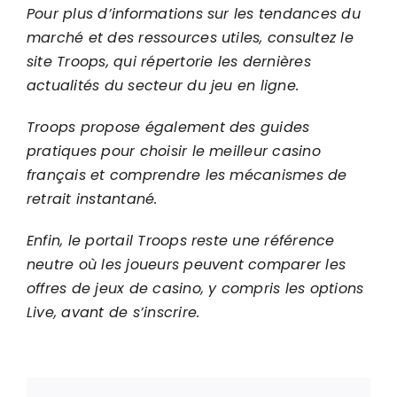
Pour plus d’informations sur les tendances du
marché et des ressources utiles, consultez le
site Troops, qui répertorie les dernières
actualités du secteur du jeu en ligne.
Troops propose également des guides
pratiques pour choisir le meilleur casino
français et comprendre les mécanismes de
retrait instantané.
Enfin, le portail Troops reste une référence
neutre où les joueurs peuvent comparer les
offres de jeux de casino, y compris les options
Live, avant de s’inscrire.