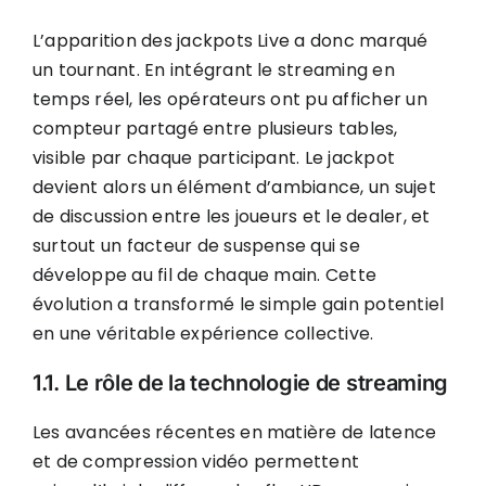
L’apparition des jackpots Live a donc marqué
un tournant. En intégrant le streaming en
temps réel, les opérateurs ont pu afficher un
compteur partagé entre plusieurs tables,
visible par chaque participant. Le jackpot
devient alors un élément d’ambiance, un sujet
de discussion entre les joueurs et le dealer, et
surtout un facteur de suspense qui se
développe au fil de chaque main. Cette
évolution a transformé le simple gain potentiel
en une véritable expérience collective.
1.1. Le rôle de la technologie de streaming
Les avancées récentes en matière de latence
et de compression vidéo permettent