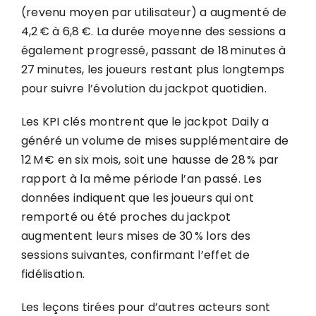
(revenu moyen par utilisateur) a augmenté de
4,2 € à 6,8 €. La durée moyenne des sessions a
également progressé, passant de 18 minutes à
27 minutes, les joueurs restant plus longtemps
pour suivre l’évolution du jackpot quotidien.
Les KPI clés montrent que le jackpot Daily a
généré un volume de mises supplémentaire de
12 M € en six mois, soit une hausse de 28 % par
rapport à la même période l’an passé. Les
données indiquent que les joueurs qui ont
remporté ou été proches du jackpot
augmentent leurs mises de 30 % lors des
sessions suivantes, confirmant l’effet de
fidélisation.
Les leçons tirées pour d’autres acteurs sont