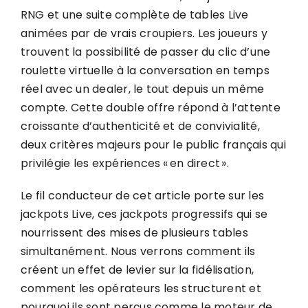
RNG et une suite complète de tables Live
animées par de vrais croupiers. Les joueurs y
trouvent la possibilité de passer du clic d’une
roulette virtuelle à la conversation en temps
réel avec un dealer, le tout depuis un même
compte. Cette double offre répond à l’attente
croissante d’authenticité et de convivialité,
deux critères majeurs pour le public français qui
privilégie les expériences « en direct ».
Le fil conducteur de cet article porte sur les
jackpots Live, ces jackpots progressifs qui se
nourrissent des mises de plusieurs tables
simultanément. Nous verrons comment ils
créent un effet de levier sur la fidélisation,
comment les opérateurs les structurent et
pourquoi ils sont perçus comme le moteur de