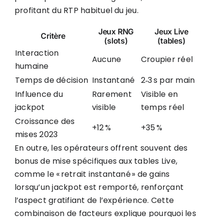
profitant du RTP habituel du jeu.
Jeux RNG
Jeux Live
Critère
(slots)
(tables)
Interaction
Aucune
Croupier réel
humaine
Temps de décision
Instantané
2‑3 s par main
Influence du
Rarement
Visible en
jackpot
visible
temps réel
Croissance des
+12 %
+35 %
mises 2023
En outre, les opérateurs offrent souvent des
bonus de mise spécifiques aux tables Live,
comme le « retrait instantané » de gains
lorsqu’un jackpot est remporté, renforçant
l’aspect gratifiant de l’expérience. Cette
combinaison de facteurs explique pourquoi les