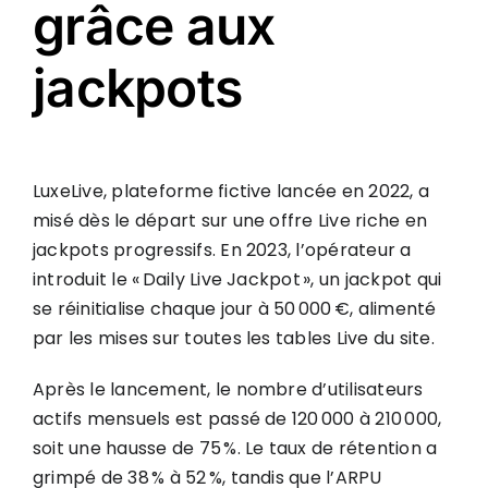
grâce aux
jackpots
LuxeLive, plateforme fictive lancée en 2022, a
misé dès le départ sur une offre Live riche en
jackpots progressifs. En 2023, l’opérateur a
introduit le « Daily Live Jackpot », un jackpot qui
se réinitialise chaque jour à 50 000 €, alimenté
par les mises sur toutes les tables Live du site.
Après le lancement, le nombre d’utilisateurs
actifs mensuels est passé de 120 000 à 210 000,
soit une hausse de 75 %. Le taux de rétention a
grimpé de 38 % à 52 %, tandis que l’ARPU