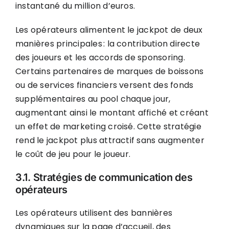
instantané du million d’euros.
Les opérateurs alimentent le jackpot de deux
manières principales : la contribution directe
des joueurs et les accords de sponsoring.
Certains partenaires de marques de boissons
ou de services financiers versent des fonds
supplémentaires au pool chaque jour,
augmentant ainsi le montant affiché et créant
un effet de marketing croisé. Cette stratégie
rend le jackpot plus attractif sans augmenter
le coût de jeu pour le joueur.
3.1. Stratégies de communication des
opérateurs
Les opérateurs utilisent des bannières
dynamiques sur la page d’accueil, des