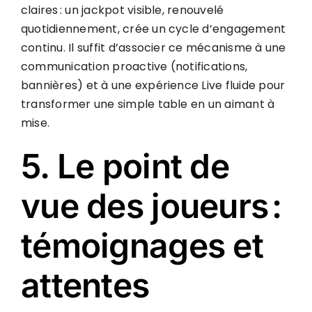
claires : un jackpot visible, renouvelé
quotidiennement, crée un cycle d’engagement
continu. Il suffit d’associer ce mécanisme à une
communication proactive (notifications,
bannières) et à une expérience Live fluide pour
transformer une simple table en un aimant à
mise.
5. Le point de
vue des joueurs :
témoignages et
attentes