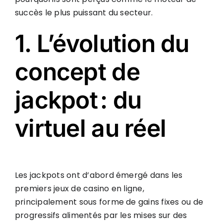
succès le plus puissant du secteur.
1. L’évolution du
concept de
jackpot : du
virtuel au réel
Les jackpots ont d’abord émergé dans les
premiers jeux de casino en ligne,
principalement sous forme de gains fixes ou de
progressifs alimentés par les mises sur des