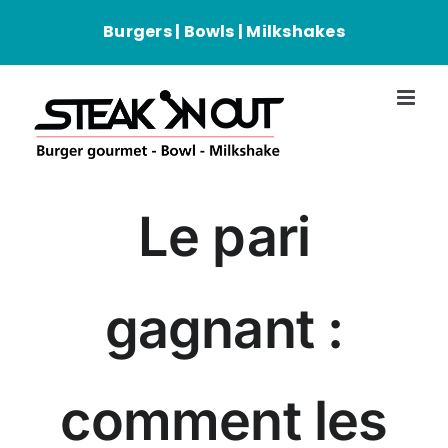
Passer
Burgers | Bowls | Milkshakes
au
contenu
Le pari
gagnant :
comment les