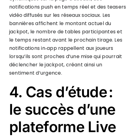
notifications push en temps réel et des teasers
vidéo diffusés sur les réseaux sociaux. Les
bannières affichent le montant actuel du
jackpot, le nombre de tables participantes et
le temps restant avant le prochain tirage. Les
notifications in‑app rappellent aux joueurs
lorsqu’ils sont proches d’une mise qui pourrait
déclencher le jackpot, créant ainsi un
sentiment d’urgence.
4. Cas d’étude :
le succès d’une
plateforme Live