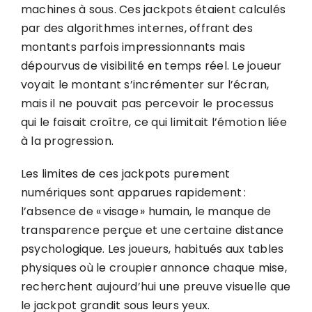
machines à sous. Ces jackpots étaient calculés
par des algorithmes internes, offrant des
montants parfois impressionnants mais
dépourvus de visibilité en temps réel. Le joueur
voyait le montant s’incrémenter sur l’écran,
mais il ne pouvait pas percevoir le processus
qui le faisait croître, ce qui limitait l’émotion liée
à la progression.
Les limites de ces jackpots purement
numériques sont apparues rapidement :
l’absence de « visage » humain, le manque de
transparence perçue et une certaine distance
psychologique. Les joueurs, habitués aux tables
physiques où le croupier annonce chaque mise,
recherchent aujourd’hui une preuve visuelle que
le jackpot grandit sous leurs yeux.