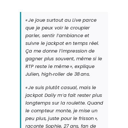
« Je joue surtout au Live parce
que je peux voir le croupier
parler, sentir l’ambiance et
suivre le jackpot en temps réel.
Ça me donne l’impression de
gagner plus souvent, même si le
RTP reste le même », explique
Julien, high‑roller de 38 ans.
« Je suis plutôt casual, mais le
jackpot Daily m’a fait rester plus
longtemps sur la roulette. Quand
le compteur monte, je mise un
peu plus, juste pour le frisson »,
raconte Sophie, 27 ans, fan de