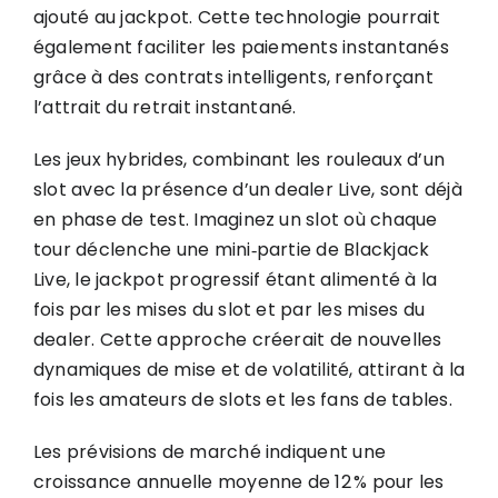
ajouté au jackpot. Cette technologie pourrait
également faciliter les paiements instantanés
grâce à des contrats intelligents, renforçant
l’attrait du retrait instantané.
Les jeux hybrides, combinant les rouleaux d’un
slot avec la présence d’un dealer Live, sont déjà
en phase de test. Imaginez un slot où chaque
tour déclenche une mini‑partie de Blackjack
Live, le jackpot progressif étant alimenté à la
fois par les mises du slot et par les mises du
dealer. Cette approche créerait de nouvelles
dynamiques de mise et de volatilité, attirant à la
fois les amateurs de slots et les fans de tables.
Les prévisions de marché indiquent une
croissance annuelle moyenne de 12 % pour les