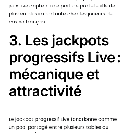
jeux Live captent une part de portefeuille de
plus en plus importante chez les joueurs de
casino français.
3. Les jackpots
progressifs Live :
mécanique et
attractivité
Le jackpot progressif Live fonctionne comme
un pool partagé entre plusieurs tables du