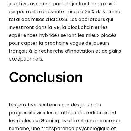
jeux Live, avec une part de jackpot progressif
qui pourrait représenter jusqu’à 25 % du volume
total des mises d’ici 2029. Les opérateurs qui
investiront dans la VR, la blockchain et les
expériences hybrides seront les mieux placés
pour capter la prochaine vague de joueurs
français à la recherche d’innovation et de gains
exceptionnels.
Conclusion
Les jeux Live, soutenus par des jackpots
progressifs visibles et attractifs, redéfinissent
les règles du iGaming. Ils offrent une immersion
humaine, une transparence psychologique et