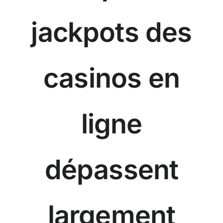
jackpots des
casinos en
ligne
dépassent
largement