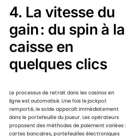
4. La vitesse du
gain : du spin à la
caisse en
quelques clics
Le processus de retrait dans les casinos en
ligne est automatisé. Une fois le jackpot
remporté, le solde apparaît immédiatement
dans le portefeuille du joueur. Les opérateurs
proposent des méthodes de paiement variées :
cartes bancaires, portefeuilles électroniques