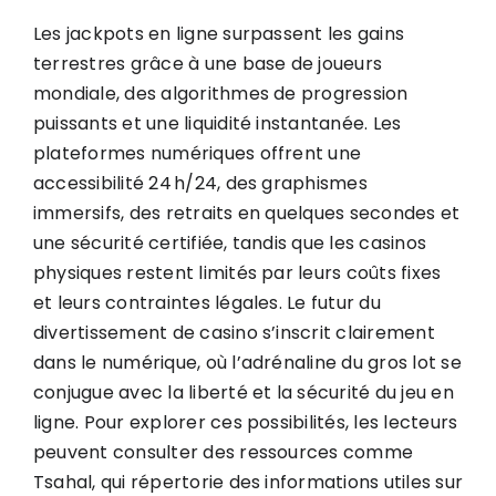
Les jackpots en ligne surpassent les gains
terrestres grâce à une base de joueurs
mondiale, des algorithmes de progression
puissants et une liquidité instantanée. Les
plateformes numériques offrent une
accessibilité 24 h/24, des graphismes
immersifs, des retraits en quelques secondes et
une sécurité certifiée, tandis que les casinos
physiques restent limités par leurs coûts fixes
et leurs contraintes légales. Le futur du
divertissement de casino s’inscrit clairement
dans le numérique, où l’adrénaline du gros lot se
conjugue avec la liberté et la sécurité du jeu en
ligne. Pour explorer ces possibilités, les lecteurs
peuvent consulter des ressources comme
Tsahal, qui répertorie des informations utiles sur