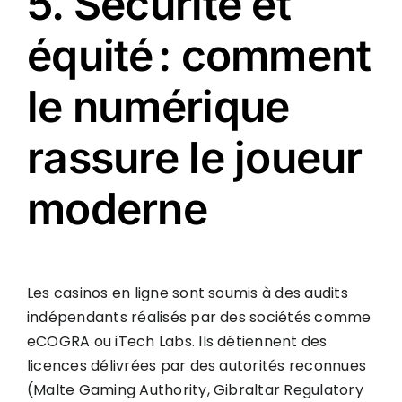
5. Sécurité et
équité : comment
le numérique
rassure le joueur
moderne
Les casinos en ligne sont soumis à des audits
indépendants réalisés par des sociétés comme
eCOGRA ou iTech Labs. Ils détiennent des
licences délivrées par des autorités reconnues
(Malte Gaming Authority, Gibraltar Regulatory