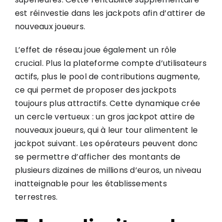
est réinvestie dans les jackpots afin d’attirer de
nouveaux joueurs.
L’effet de réseau joue également un rôle
crucial. Plus la plateforme compte d’utilisateurs
actifs, plus le pool de contributions augmente,
ce qui permet de proposer des jackpots
toujours plus attractifs. Cette dynamique crée
un cercle vertueux : un gros jackpot attire de
nouveaux joueurs, qui à leur tour alimentent le
jackpot suivant. Les opérateurs peuvent donc
se permettre d’afficher des montants de
plusieurs dizaines de millions d’euros, un niveau
inatteignable pour les établissements
terrestres.