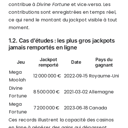
contribue à
Divine Fortune
et vice‑versa. Les
contributions sont enregistrées en temps réel,
ce qui rend le montant du jackpot visible à tout
moment.
1.2. Cas d’études : les plus gros jackpots
jamais remportés en ligne
Jackpot
Pays du
Jeu
Date
remporté
gagnant
Mega
12 000 000 €
2022‑09‑15
Royaume‑Uni
Moolah
Divine
8 500 000 €
2021‑03‑02
Allemagne
Fortune
Mega
7 200 000 €
2023‑06‑18
Canada
Fortune
Ces records illustrent la capacité des casinos
en ligne à générer des gains qui dépassent