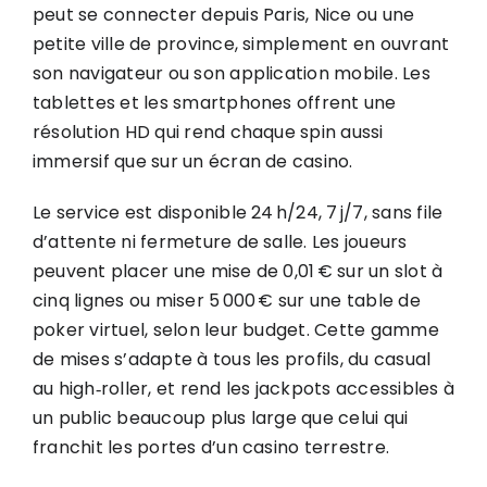
peut se connecter depuis Paris, Nice ou une
petite ville de province, simplement en ouvrant
son navigateur ou son application mobile. Les
tablettes et les smartphones offrent une
résolution HD qui rend chaque spin aussi
immersif que sur un écran de casino.
Le service est disponible 24 h/24, 7 j/7, sans file
d’attente ni fermeture de salle. Les joueurs
peuvent placer une mise de 0,01 € sur un slot à
cinq lignes ou miser 5 000 € sur une table de
poker virtuel, selon leur budget. Cette gamme
de mises s’adapte à tous les profils, du casual
au high‑roller, et rend les jackpots accessibles à
un public beaucoup plus large que celui qui
franchit les portes d’un casino terrestre.