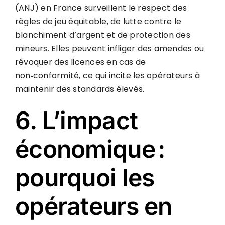
(ANJ) en France surveillent le respect des
règles de jeu équitable, de lutte contre le
blanchiment d’argent et de protection des
mineurs. Elles peuvent infliger des amendes ou
révoquer des licences en cas de
non‑conformité, ce qui incite les opérateurs à
maintenir des standards élevés.
6. L’impact
économique :
pourquoi les
opérateurs en