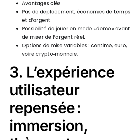
Avantages clés
Pas de déplacement, économies de temps
et d’argent.
Possibilité de jouer en mode « demo » avant
de miser de l’argent réel.
Options de mise variables : centime, euro,
voire crypto‑monnaie.
3. L’expérience
utilisateur
repensée :
immersion,