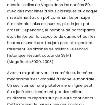
dans les salles de Vegas dans les années 80,
avec des machines à sous classiques où chaque
mise alimentait un pot commun. Le principe
était simple : plus de joueurs, plus le jackpot
grossit. Cependant, le nombre de participants
était limité par la capacité du casino et par les
heures d’ouverture. Les jackpots atteignaient
rarement les dizaines de millions, le record
historique restant autour de 39 M$
(Mega Bucks 3000, 2003).
Avec la migration vers le numérique, le même
mécanisme s’est amplifié à l’échelle mondiale.
Un seul spin sur une plateforme en ligne peut
être joué simultanément par des milliers
d’utilisateurs répartis sur plusieurs continents.
Cette masse de mises crée des pools qui