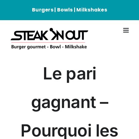
Passer
Burgers | Bowls | Milkshakes
au
contenu
Le pari
gagnant –
Pourquoi les