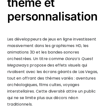
thème et
personnalisation
Les développeurs de jeux en ligne investissent
massivement dans les graphismes HD, les
animations 3D et les bandes‑sonores
orchestrées. Un titre comme
Gonzo’s Quest
Megaways
propose des effets visuels qui
rivalisent avec les écrans géants de Las Vegas,
tout en offrant des thèmes variés : aventures
archéologiques, films cultes, voyages
interstellaires. Cette diversité attire un public
qui ne se limite plus aux décors néon
traditionnels.