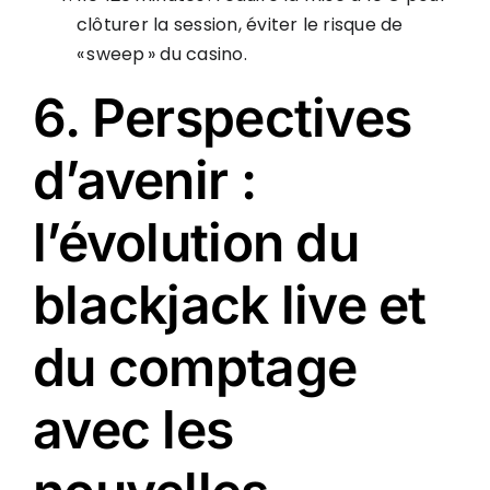
clôturer la session, éviter le risque de
« sweep » du casino.
6. Perspectives
d’avenir :
l’évolution du
blackjack live et
du comptage
avec les