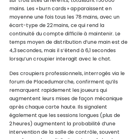
sur trois sites différents, totalisant 150 000
mains. Les « burn cards » apparaissent en
moyenne une fois tous les 78 mains, avec un
écart-type de 22 mains, ce qui rend la
continuité du compte difficile à maintenir. Le
temps moyen de distribution d’une main est de
4,3 secondes, mais il s’étend à 6,1 secondes
lorsqu’un croupier interagit avec le chat.
Des croupiers professionnels, interrogés via le
forum de Placedumarche, confirment qu’ils
remarquent rapidement les joueurs qui
augmentent leurs mises de façon mécanique
après chaque carte haute. Ils signalent
également que les sessions longues (plus de
2 heures) augmentent la probabilité d’une
intervention de la salle de contrôle, souvent