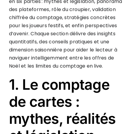
en six parties : mythes et législation, panorama
des plateformes, rôle du croupier, validation
chiffrée du comptage, stratégies concrètes
pour les joueurs festifs, et enfin perspectives
d’avenir. Chaque section délivre des insights
quantitatifs, des conseils pratiques et une
dimension saisonnière pour aider le lecteur à
naviguer intelligemment entre les offres de
Noël et les limites du comptage en live.
1. Le comptage
de cartes :
mythes, réalités