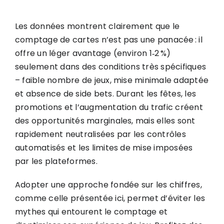
Les données montrent clairement que le
comptage de cartes n’est pas une panacée : il
offre un léger avantage (environ 1‑2 %)
seulement dans des conditions très spécifiques
– faible nombre de jeux, mise minimale adaptée
et absence de side bets. Durant les fêtes, les
promotions et l’augmentation du trafic créent
des opportunités marginales, mais elles sont
rapidement neutralisées par les contrôles
automatisés et les limites de mise imposées
par les plateformes.
Adopter une approche fondée sur les chiffres,
comme celle présentée ici, permet d’éviter les
mythes qui entourent le comptage et