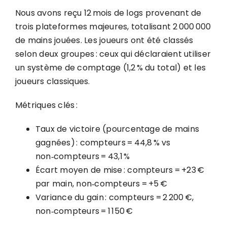
Nous avons reçu 12 mois de logs provenant de
trois plateformes majeures, totalisant 2 000 000
de mains jouées. Les joueurs ont été classés
selon deux groupes : ceux qui déclaraient utiliser
un système de comptage (1,2 % du total) et les
joueurs classiques.
Métriques clés :
Taux de victoire (pourcentage de mains
gagnées) : compteurs = 44,8 % vs
non‑compteurs = 43,1 %
Écart moyen de mise : compteurs = +23 €
par main, non‑compteurs = +5 €
Variance du gain : compteurs = 2 200 €,
non‑compteurs = 1 150 €