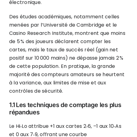
électronique.
Des études académiques, notamment celles
menées par l’Université de Cambridge et le
Casino Research Institute, montrent que moins
de 5 % des joueurs déclarent compter les
cartes, mais le taux de succès réel (gain net
positif sur 10 000 mains) ne dépasse jamais 2 %
de cette population. En pratique, la grande
majorité des compteurs amateurs se heurtent
à la variance, aux limites de mise et aux
contrôles de sécurité.
1.1 Les techniques de comptage les plus
répandues
Le Hi‑Lo attribue +1 aux cartes 2‑6, –1 aux 10‑As
et 0 aux 7‑9, offrant une courbe