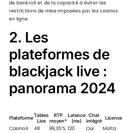
de bankroll et de la capacité à éviter les
restrictions de mise imposées par les casinos
en ligne.
2. Les
plateformes de
blackjack live :
panorama 2024
Tables
RTP
Latence
Chat
Plateforme
Licence
Live
moyen*
(ms)
intégré
CasinoA
48
99,35 %
120
Oui
Malta