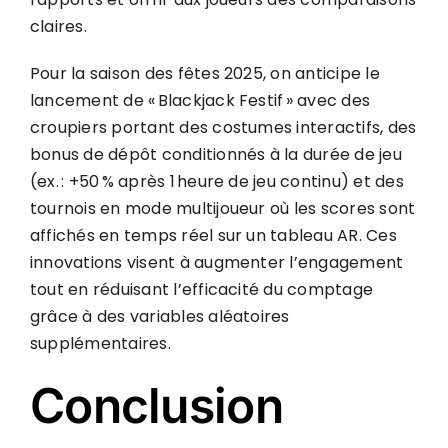
claires.
Pour la saison des fêtes 2025, on anticipe le
lancement de « Blackjack Festif » avec des
croupiers portant des costumes interactifs, des
bonus de dépôt conditionnés à la durée de jeu
(ex. : +50 % après 1 heure de jeu continu) et des
tournois en mode multijoueur où les scores sont
affichés en temps réel sur un tableau AR. Ces
innovations visent à augmenter l’engagement
tout en réduisant l’efficacité du comptage
grâce à des variables aléatoires
supplémentaires.
Conclusion