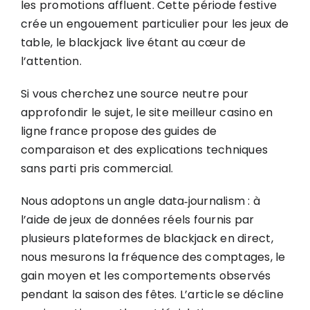
les promotions affluent. Cette période festive
crée un engouement particulier pour les jeux de
table, le blackjack live étant au cœur de
l’attention.
Si vous cherchez une source neutre pour
approfondir le sujet, le site
meilleur casino en
ligne france
propose des guides de
comparaison et des explications techniques
sans parti pris commercial.
Nous adoptons un angle data‑journalism : à
l’aide de jeux de données réels fournis par
plusieurs plateformes de blackjack en direct,
nous mesurons la fréquence des comptages, le
gain moyen et les comportements observés
pendant la saison des fêtes. L’article se décline