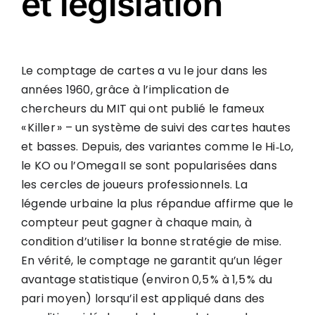
et législation
Le comptage de cartes a vu le jour dans les
années 1960, grâce à l’implication de
chercheurs du MIT qui ont publié le fameux
« Killer » – un système de suivi des cartes hautes
et basses. Depuis, des variantes comme le Hi‑Lo,
le KO ou l’Omega II se sont popularisées dans
les cercles de joueurs professionnels. La
légende urbaine la plus répandue affirme que le
compteur peut gagner à chaque main, à
condition d’utiliser la bonne stratégie de mise.
En vérité, le comptage ne garantit qu’un léger
avantage statistique (environ 0,5 % à 1,5 % du
pari moyen) lorsqu’il est appliqué dans des