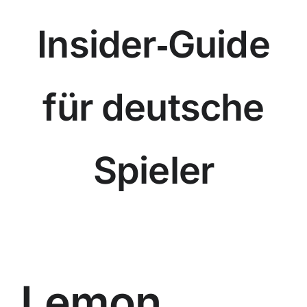
Insider‑Guide
für deutsche
Spieler
Lemon