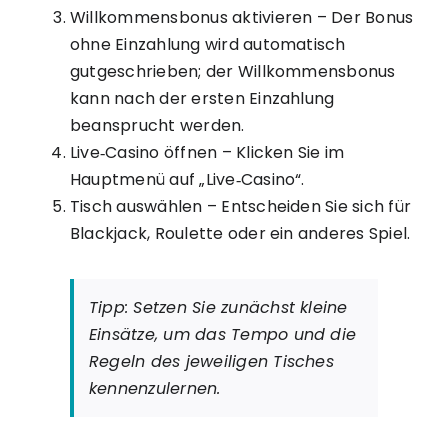
Willkommensbonus aktivieren – Der Bonus
ohne Einzahlung wird automatisch
gutgeschrieben; der Willkommensbonus
kann nach der ersten Einzahlung
beansprucht werden.
Live‑Casino öffnen – Klicken Sie im
Hauptmenü auf „Live‑Casino“.
Tisch auswählen – Entscheiden Sie sich für
Blackjack, Roulette oder ein anderes Spiel.
Tipp: Setzen Sie zunächst kleine
Einsätze, um das Tempo und die
Regeln des jeweiligen Tisches
kennenzulernen.