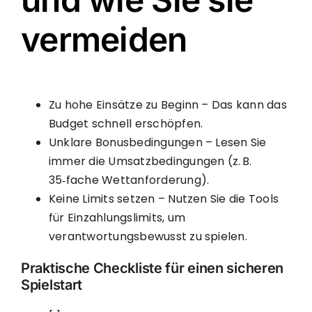
vermeiden
Zu hohe Einsätze zu Beginn – Das kann das
Budget schnell erschöpfen.
Unklare Bonusbedingungen – Lesen Sie
immer die Umsatzbedingungen (z. B.
35‑fache Wettanforderung).
Keine Limits setzen – Nutzen Sie die Tools
für Einzahlungslimits, um
verantwortungsbewusst zu spielen.
Praktische Checkliste für einen sicheren
Spielstart