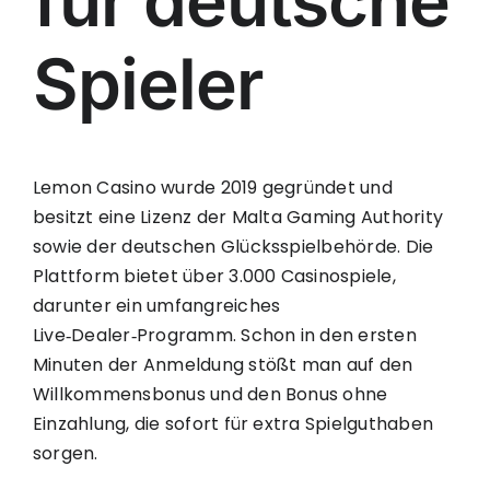
für deutsche
Spieler
Lemon Casino wurde 2019 gegründet und
besitzt eine Lizenz der Malta Gaming Authority
sowie der deutschen Glücksspielbehörde. Die
Plattform bietet über 3.000 Casinospiele,
darunter ein umfangreiches
Live‑Dealer‑Programm. Schon in den ersten
Minuten der Anmeldung stößt man auf den
Willkommensbonus und den Bonus ohne
Einzahlung, die sofort für extra Spielguthaben
sorgen.