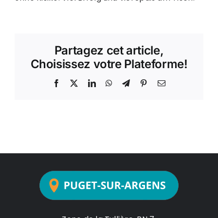
Partagez cet article,
Choisissez votre Plateforme!
Facebook
X
LinkedIn
WhatsApp
Telegram
Pinterest
Email