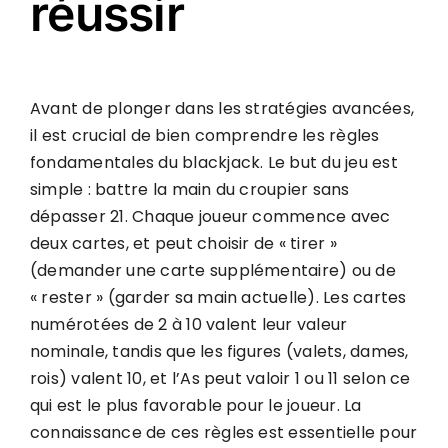
réussir
Avant de plonger dans les stratégies avancées,
il est crucial de bien comprendre les règles
fondamentales du blackjack. Le but du jeu est
simple : battre la main du croupier sans
dépasser 21. Chaque joueur commence avec
deux cartes, et peut choisir de « tirer »
(demander une carte supplémentaire) ou de
« rester » (garder sa main actuelle). Les cartes
numérotées de 2 à 10 valent leur valeur
nominale, tandis que les figures (valets, dames,
rois) valent 10, et l’As peut valoir 1 ou 11 selon ce
qui est le plus favorable pour le joueur. La
connaissance de ces règles est essentielle pour