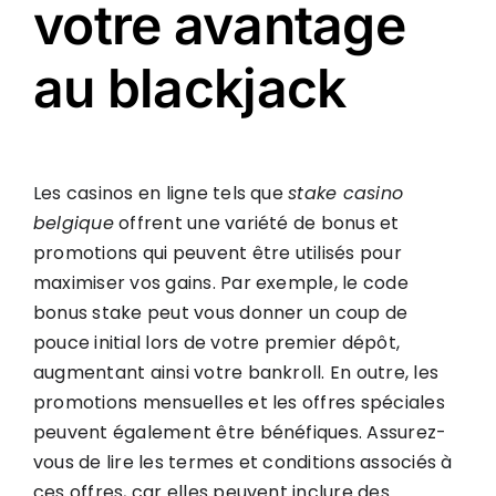
votre avantage
au blackjack
Les casinos en ligne tels que
stake casino
belgique
offrent une variété de bonus et
promotions qui peuvent être utilisés pour
maximiser vos gains. Par exemple, le code
bonus stake peut vous donner un coup de
pouce initial lors de votre premier dépôt,
augmentant ainsi votre bankroll. En outre, les
promotions mensuelles et les offres spéciales
peuvent également être bénéfiques. Assurez-
vous de lire les termes et conditions associés à
ces offres, car elles peuvent inclure des