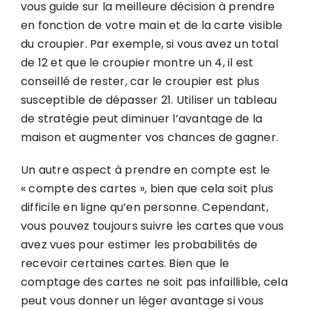
vous guide sur la meilleure décision à prendre
en fonction de votre main et de la carte visible
du croupier. Par exemple, si vous avez un total
de 12 et que le croupier montre un 4, il est
conseillé de rester, car le croupier est plus
susceptible de dépasser 21. Utiliser un tableau
de stratégie peut diminuer l’avantage de la
maison et augmenter vos chances de gagner.
Un autre aspect à prendre en compte est le
« compte des cartes », bien que cela soit plus
difficile en ligne qu’en personne. Cependant,
vous pouvez toujours suivre les cartes que vous
avez vues pour estimer les probabilités de
recevoir certaines cartes. Bien que le
comptage des cartes ne soit pas infaillible, cela
peut vous donner un léger avantage si vous