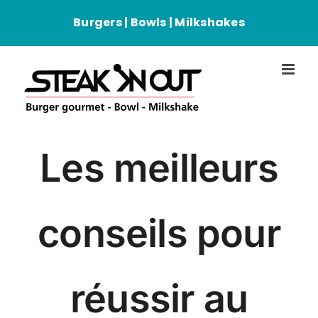
Passer
Burgers | Bowls | Milkshakes
au
contenu
Les meilleurs
conseils pour
réussir au