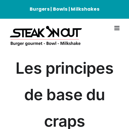
Passer
Burgers | Bowls | Milkshakes
au
contenu
Les principes
de base du
craps