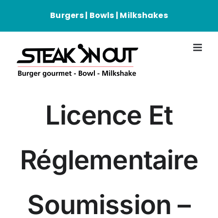
Passer
Burgers | Bowls | Milkshakes
au
contenu
Licence Et
Réglementaire
Soumission –