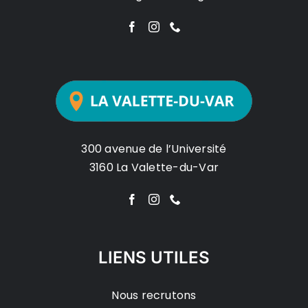
300 avenue de l’Université
3160 La Valette-du-Var
LIENS UTILES
Nous recrutons