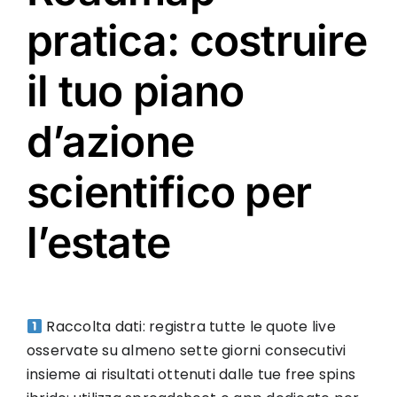
pratica: costruire
il tuo piano
d’azione
scientifico per
l’estate
Raccolta dati: registra tutte le quote live
osservate su almeno sette giorni consecutivi
insieme ai risultati ottenuti dalle tue free spins