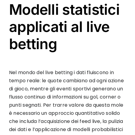
Modelli statistici
applicati al live
betting
Nel mondo del live betting i dati fluiscono in
tempo reale: le quote cambiano ad ogni azione
di gioco, mentre gli eventi sportivi generano un
flusso continuo di informazioni su gol, corner o
punti segnati. Per trarre valore da questa mole
è necessario un approccio quantitativo solido
che includa l’acquisizione dei feed live, la pulizia
dei dati e l’applicazione di modelli probabilistici