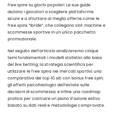
free spins su giochi popolari. Le sue guide
aiutano i giocatori a scegliere piattaforme
sicure e a sfruttare al meglio offerte come le
free spins “ibride”, che collegano slot machine e
scommesse sportive in un unico pacchetto
promozionale.
Nel seguito dell’articolo analizzeremo cinque
temi fondamentali: i modelli statistici alla base
del live betting; la strategia scientifica per
utilizzare le free spins nei mercati sportivi; una
comparativa dei top‑10 siti con bonus free spin;
gli effetti psicofisiologici dell’estate sulle
decisioni di scommessa; e infine una roadmap
pratica per costruire un piano d’azione estivo
basato su dati reali e metodologie comprovate.