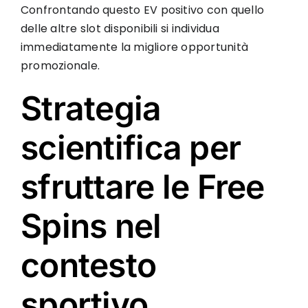
Confrontando questo EV positivo con quello
delle altre slot disponibili si individua
immediatamente la migliore opportunità
promozionale.
Strategia
scientifica per
sfruttare le Free
Spins nel
contesto
sportivo