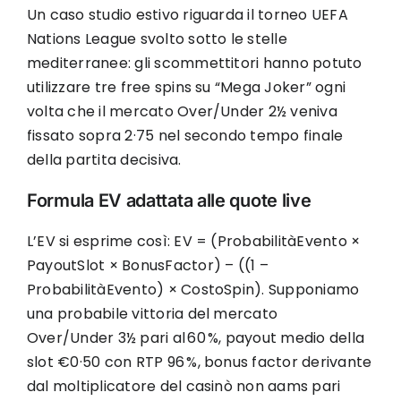
Un caso studio estivo riguarda il torneo UEFA
Nations League svolto sotto le stelle
mediterranee: gli scommettitori hanno potuto
utilizzare tre free spins su “Mega Joker” ogni
volta che il mercato Over/Under 2½ veniva
fissato sopra 2·75 nel secondo tempo finale
della partita decisiva.
Formula EV adattata alle quote live
L’EV si esprime così: EV = (ProbabilitàEvento ×
PayoutSlot × BonusFactor) – ((1 –
ProbabilitàEvento) × CostoSpin). Supponiamo
una probabile vittoria del mercato
Over/Under 3½ pari al 60 %, payout medio della
slot €0·50 con RTP 96 %, bonus factor derivante
dal moltiplicatore del casinò non aams pari