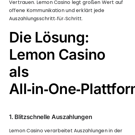
Vertrauen. Lemon Casino legt großen Wert auf
offene Kommunikation und erklärt jede
Auszahlungsschritt‑für‑Schritt.
Die Lösung:
Lemon Casino
als
All‑in‑One‑Plattfo
1. Blitzschnelle Auszahlungen
Lemon Casino verarbeitet Auszahlungen in der