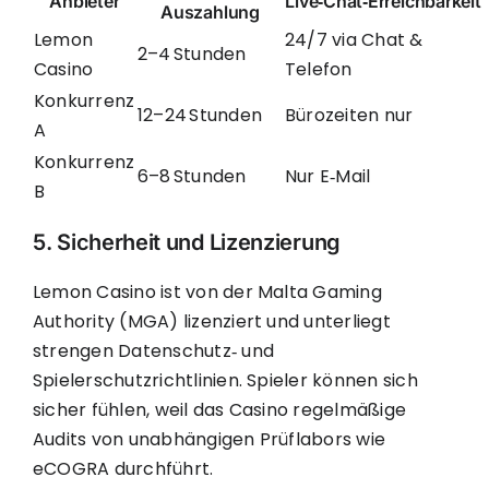
Anbieter
Live‑Chat‑Erreichbarkeit
Auszahlung
Lemon
24/7 via Chat &
2–4 Stunden
Casino
Telefon
Konkurrenz
12–24 Stunden
Bürozeiten nur
A
Konkurrenz
6–8 Stunden
Nur E‑Mail
B
5. Sicherheit und Lizenzierung
Lemon Casino ist von der Malta Gaming
Authority (MGA) lizenziert und unterliegt
strengen Datenschutz‑ und
Spielerschutzrichtlinien. Spieler können sich
sicher fühlen, weil das Casino regelmäßige
Audits von unabhängigen Prüflabors wie
eCOGRA durchführt.