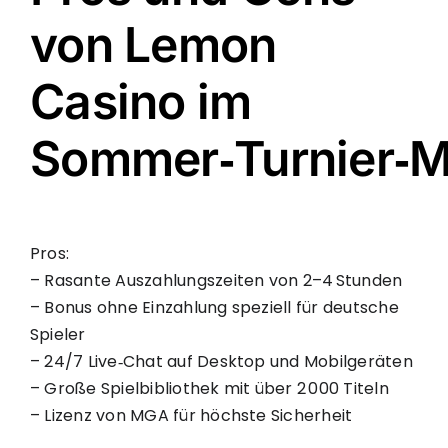
von Lemon
Casino im
Sommer‑Turnier‑
Pros:
– Rasante Auszahlungszeiten von 2–4 Stunden
– Bonus ohne Einzahlung speziell für deutsche
Spieler
– 24/7 Live‑Chat auf Desktop und Mobilgeräten
– Große Spielbibliothek mit über 2 000 Titeln
– Lizenz von MGA für höchste Sicherheit