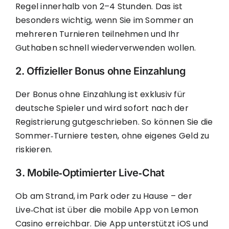
Regel innerhalb von 2–4 Stunden. Das ist
besonders wichtig, wenn Sie im Sommer an
mehreren Turnieren teilnehmen und Ihr
Guthaben schnell wiederverwenden wollen.
2. Offizieller Bonus ohne Einzahlung
Der Bonus ohne Einzahlung ist exklusiv für
deutsche Spieler und wird sofort nach der
Registrierung gutgeschrieben. So können Sie die
Sommer‑Turniere testen, ohne eigenes Geld zu
riskieren.
3. Mobile‑Optimierter Live‑Chat
Ob am Strand, im Park oder zu Hause – der
Live‑Chat ist über die mobile App von Lemon
Casino erreichbar. Die App unterstützt iOS und