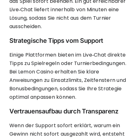
das Spiel sofort beenden. Ein gut erreichbarer
Live‑Chat liefert innerhalb von Minuten eine
Lösung, sodass Sie nicht aus dem Turnier
ausscheiden.
Strategische Tipps vom Support
Einige Plattformen bieten im Live‑Chat direkte
Tipps zu Spielregeln oder Turnierbedingungen.
Bei Lemon Casino erhalten Sie klare
Anweisungen zu Einsatzlimits, Zeitfenstern und
Bonusbedingungen, sodass Sie Ihre Strategie
optimal anpassen können.
Vertrauensaufbau durch Transparenz
Wenn der Support sofort erklärt, warum ein
Gewinn nicht sofort ausgezahlt wird, entsteht