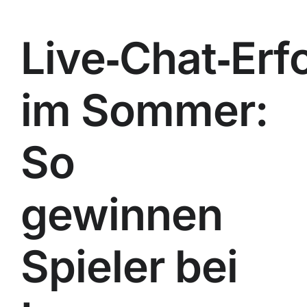
Live‑Chat‑Erf
im Sommer:
So
gewinnen
Spieler bei