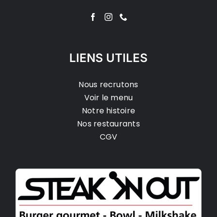
LIENS UTILES
Nous recrutons
Voir le menu
Notre histoire
Nos restaurants
CGV