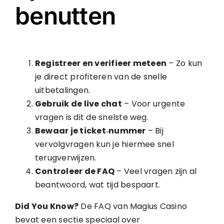
benutten
Registreer en verifieer meteen
– Zo kun
je direct profiteren van de snelle
uitbetalingen.
Gebruik de live chat
– Voor urgente
vragen is dit de snelste weg.
Bewaar je ticket‑nummer
– Bij
vervolgvragen kun je hiermee snel
terugverwijzen.
Controleer de FAQ
– Veel vragen zijn al
beantwoord, wat tijd bespaart.
Did You Know?
De FAQ van Magius Casino
bevat een sectie speciaal over