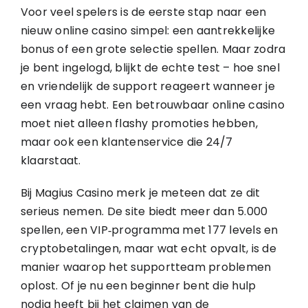
Voor veel spelers is de eerste stap naar een
nieuw online casino simpel: een aantrekkelijke
bonus of een grote selectie spellen. Maar zodra
je bent ingelogd, blijkt de echte test – hoe snel
en vriendelijk de support reageert wanneer je
een vraag hebt. Een betrouwbaar online casino
moet niet alleen flashy promoties hebben,
maar ook een klantenservice die 24/7
klaarstaat.
Bij Magius Casino merk je meteen dat ze dit
serieus nemen. De site biedt meer dan 5.000
spellen, een VIP‑programma met 177 levels en
cryptobetalingen, maar wat echt opvalt, is de
manier waarop het supportteam problemen
oplost. Of je nu een beginner bent die hulp
nodig heeft bij het claimen van de