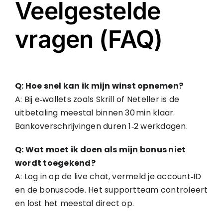
Veelgestelde
vragen (FAQ)
Q: Hoe snel kan ik mijn winst opnemen?
A: Bij e‑wallets zoals Skrill of Neteller is de
uitbetaling meestal binnen 30 min klaar.
Bankoverschrijvingen duren 1‑2 werkdagen.
Q: Wat moet ik doen als mijn bonus niet
wordt toegekend?
A: Log in op de live chat, vermeld je account‑ID
en de bonuscode. Het supportteam controleert
en lost het meestal direct op.