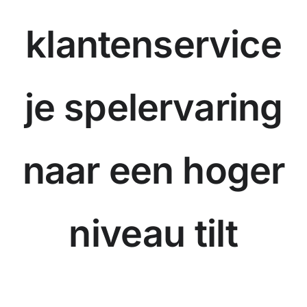
klantenservice
je spelervaring
naar een hoger
niveau tilt