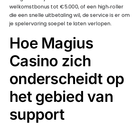
welkomstbonus tot €5.000, of een high‑roller
die een snelle uitbetaling wil, de service is er om
je spelervaring soepel te laten verlopen.
Hoe Magius
Casino zich
onderscheidt op
het gebied van
support