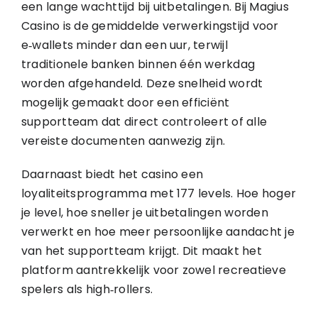
een lange wachttijd bij uitbetalingen. Bij Magius
Casino is de gemiddelde verwerkingstijd voor
e‑wallets minder dan een uur, terwijl
traditionele banken binnen één werkdag
worden afgehandeld. Deze snelheid wordt
mogelijk gemaakt door een efficiënt
supportteam dat direct controleert of alle
vereiste documenten aanwezig zijn.
Daarnaast biedt het casino een
loyaliteitsprogramma met 177 levels. Hoe hoger
je level, hoe sneller je uitbetalingen worden
verwerkt en hoe meer persoonlijke aandacht je
van het supportteam krijgt. Dit maakt het
platform aantrekkelijk voor zowel recreatieve
spelers als high‑rollers.